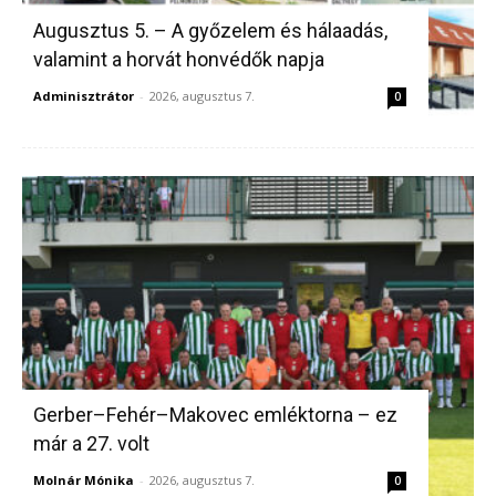
Augusztus 5. – A győzelem és hálaadás,
valamint a horvát honvédők napja
Adminisztrátor
-
2026, augusztus 7.
0
Gerber–Fehér–Makovec emléktorna – ez
már a 27. volt
Molnár Mónika
-
2026, augusztus 7.
0