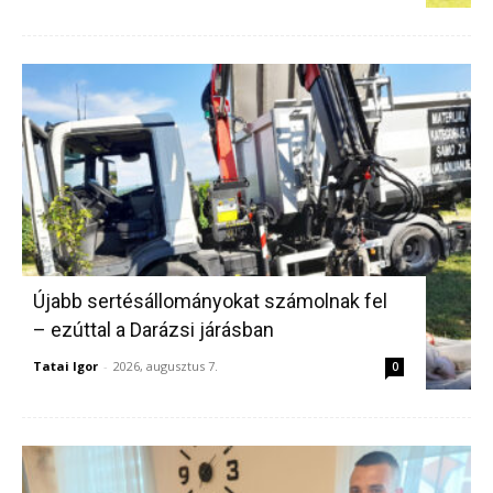
Újabb sertésállományokat számolnak fel
– ezúttal a Darázsi járásban
Tatai Igor
-
2026, augusztus 7.
0