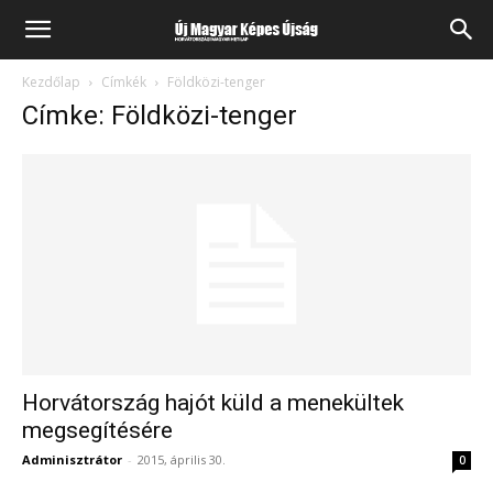
Kezdőlap
Címkék
Földközi-tenger
Címke: Földközi-tenger
Horvátország hajót küld a menekültek
megsegítésére
Adminisztrátor
-
2015, április 30.
0