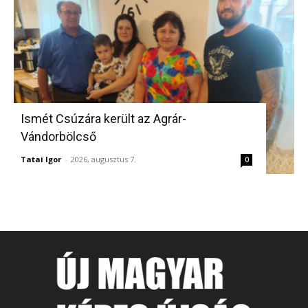
Ismét Csúzára került az Agrár-
Vándorbölcső
Tatai Igor
-
2026, augusztus 7.
0