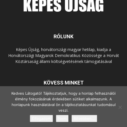
RÓLUNK
Képes Újság, horvátországi magyar hetilap, kiadja a
Horvátországi Magyarok Demokratikus Közössége a Horvát
Köztársaság állami költségvetésének támogatásával
KÖVESS MINKET
Kedves Látogató! Tájékoztatjuk, hogy a honlap felhasználói
élmény fokozásának érdekében sütiket alkalmazunk. A
honlapunk használatával ön a tájékoztatásunkat tudomásul
veszi.
Elfogadom
Nem
Bővebben...
© Copyright - 2022 Minden jog fenntartva.