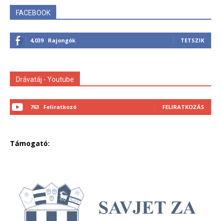
FACEBOOK
4,039
Rajongók
TETSZIK
Drávatáj - Youtube
763
Feliratkozó
FELIRATKOZÁS
Támogató: