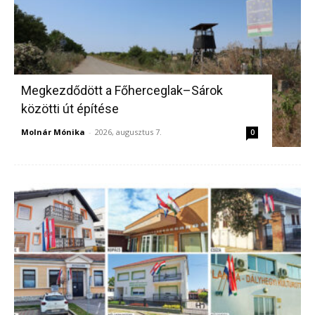
Megkezdődött a Főherceglak–Sárok
közötti út építése
Molnár Mónika
-
2026, augusztus 7.
0