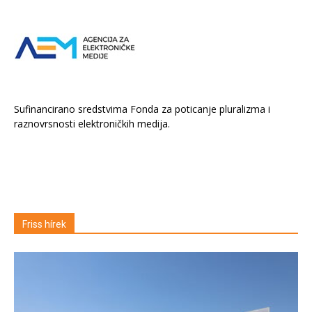
Sufinancirano sredstvima Fonda za poticanje pluralizma i
raznovrsnosti elektroničkih medija.
Friss hírek