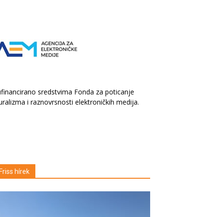
financirano sredstvima Fonda za poticanje
uralizma i raznovrsnosti elektroničkih medija.
Friss hírek