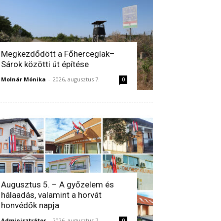
Megkezdődött a Főherceglak–
Sárok közötti út építése
Molnár Mónika
-
2026, augusztus 7.
0
Augusztus 5. – A győzelem és
hálaadás, valamint a horvát
honvédők napja
Adminisztrátor
-
2026, augusztus 7.
0