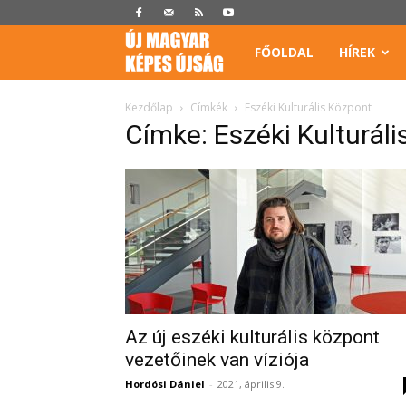
Képes
FŐOLDAL
HÍREK
Újság
Kezdőlap
Címkék
Eszéki Kulturális Központ
Címke: Eszéki Kulturál
Az új eszéki kulturális központ
vezetőinek van víziója
Hordósi Dániel
-
2021, április 9.