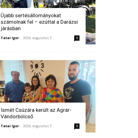
Újabb sertésállományokat
számolnak fel – ezúttal a Darázsi
járásban
Tatai Igor
-
2026, augusztus 7.
0
Ismét Csúzára került az Agrár-
Vándorbölcső
Tatai Igor
-
2026, augusztus 7.
0