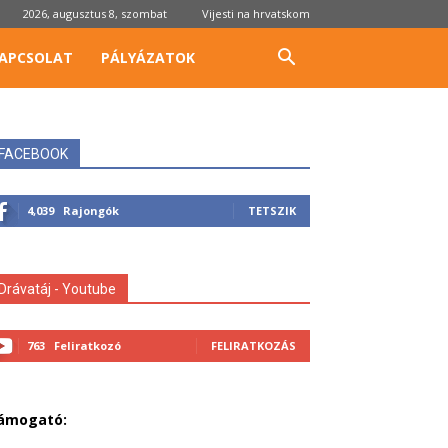
2026, augusztus 8, szombat
Vijesti na hrvatskom
APCSOLAT
PÁLYÁZATOK
FACEBOOK
4,039
Rajongók
TETSZIK
Drávatáj - Youtube
763
Feliratkozó
FELIRATKOZÁS
ámogató: