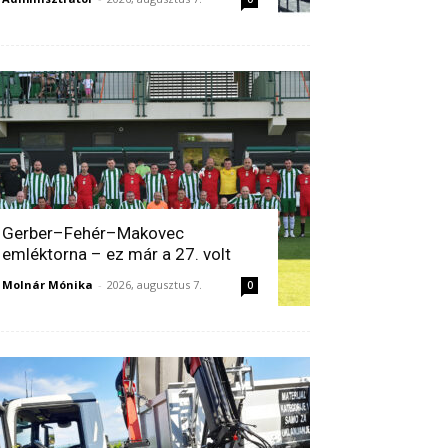
Gerber–Fehér–Makovec
emléktorna – ez már a 27. volt
Molnár Mónika
-
2026, augusztus 7.
0