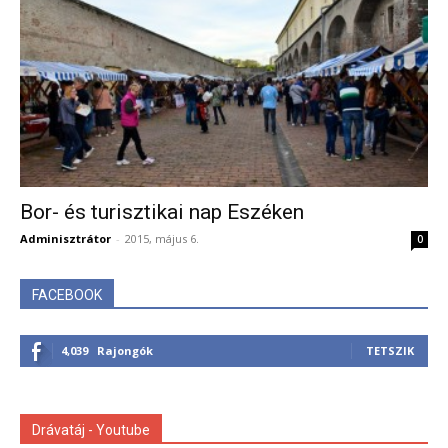
Bor- és turisztikai nap Eszéken
Adminisztrátor
-
2015, május 6.
0
FACEBOOK
4,039
Rajongók
TETSZIK
Drávatáj - Youtube