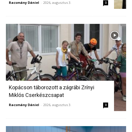
Racsmány Dániel
-
2026, augusztus 3.
0
Kopácson táborozott a zágrábi Zrínyi
Miklós Cserkészcsapat
Racsmány Dániel
-
2026, augusztus 3.
0