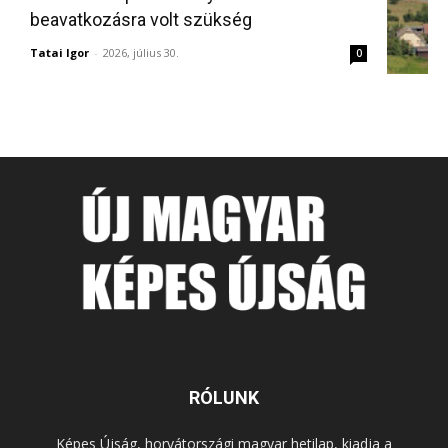
beavatkozásra volt szükség
Tatai Igor
-
2026, július 30.
0
RÓLUNK
Képes Újság, horvátországi magyar hetilap, kiadja a