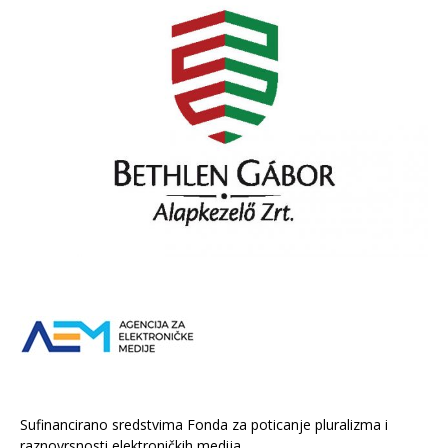
Sufinancirano sredstvima Fonda za poticanje pluralizma i
raznovrsnosti elektroničkih medija.