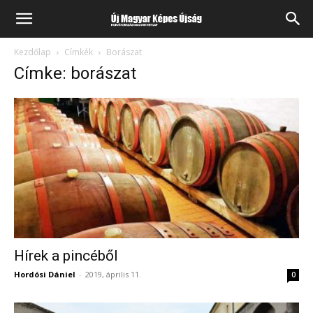
Kezdőlap
Címkék
Borászat
Címke: borászat
Hírek a pincéből
Hordósi Dániel
-
2019, április 11.
0