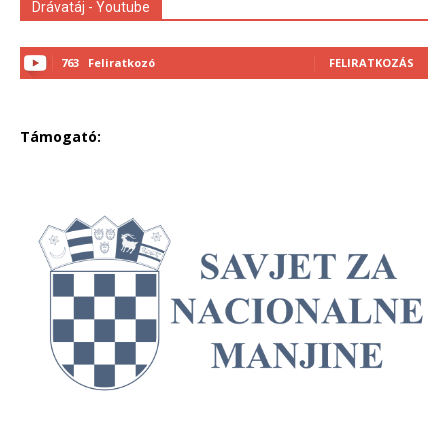
Drávatáj - Youtube
763
Feliratkozó
FELIRATKOZÁS
Támogató: