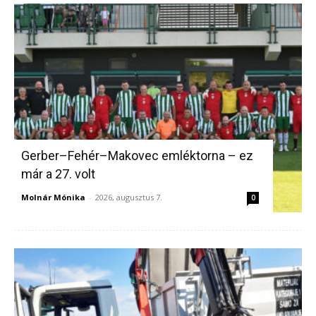
Gerber–Fehér–Makovec emléktorna – ez
már a 27. volt
Molnár Mónika
-
2026, augusztus 7.
0