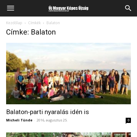
Kezdőlap
Címkék
Balaton
Címke: Balaton
Balaton-parti nyaralás idén is
Micheli Tünde
-
2016, augusztus 25.
0