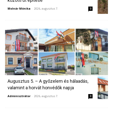
közötti út építése
Molnár Mónika
-
2026, augusztus 7.
0
Augusztus 5. – A győzelem és hálaadás,
valamint a horvát honvédők napja
Adminisztrátor
-
2026, augusztus 7.
0