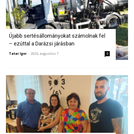
Újabb sertésállományokat számolnak fel
– ezúttal a Darázsi járásban
Tatai Igor
-
2026, augusztus 7.
0