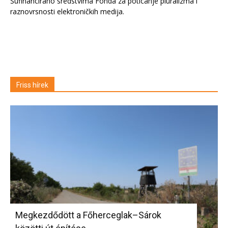
Sufinancirano sredstvima Fonda za poticanje pluralizma i
raznovrsnosti elektroničkih medija.
Friss hírek
Megkezdődött a Főherceglak–Sárok