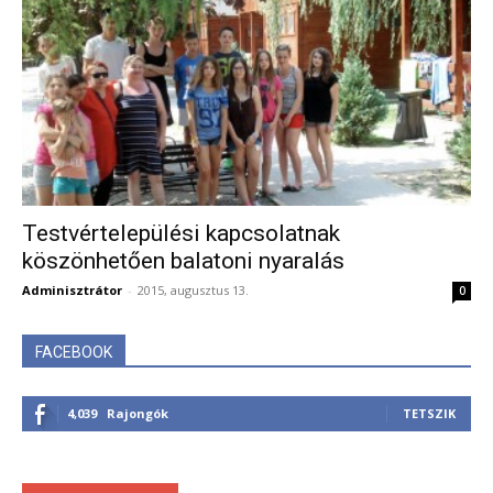
Testvértelepülési kapcsolatnak
köszönhetően balatoni nyaralás
Adminisztrátor
-
2015, augusztus 13.
0
FACEBOOK
4,039
Rajongók
TETSZIK