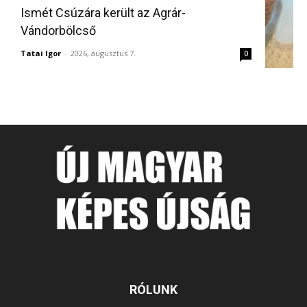
Ismét Csúzára került az Agrár-
Vándorbölcső
Tatai Igor
-
2026, augusztus 7.
0
RÓLUNK