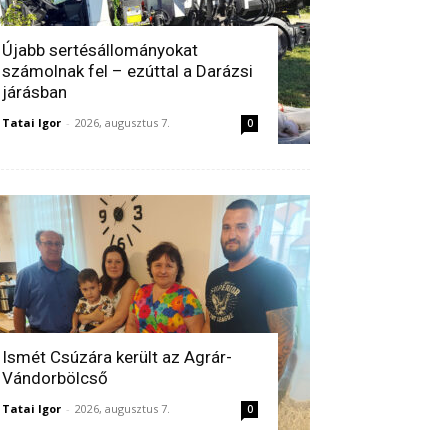
Újabb sertésállományokat
számolnak fel – ezúttal a Darázsi
járásban
Tatai Igor
-
2026, augusztus 7.
0
Ismét Csúzára került az Agrár-
Vándorbölcső
Tatai Igor
-
2026, augusztus 7.
0