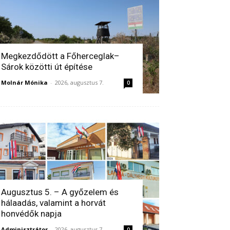
Megkezdődött a Főherceglak–
Sárok közötti út építése
Molnár Mónika
-
2026, augusztus 7.
0
Augusztus 5. – A győzelem és
hálaadás, valamint a horvát
honvédők napja
Adminisztrátor
-
2026, augusztus 7.
0