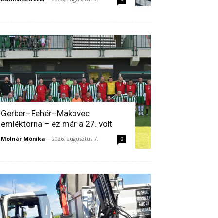
Gerber–Fehér–Makovec
emléktorna – ez már a 27. volt
Molnár Mónika
-
2026, augusztus 7.
0