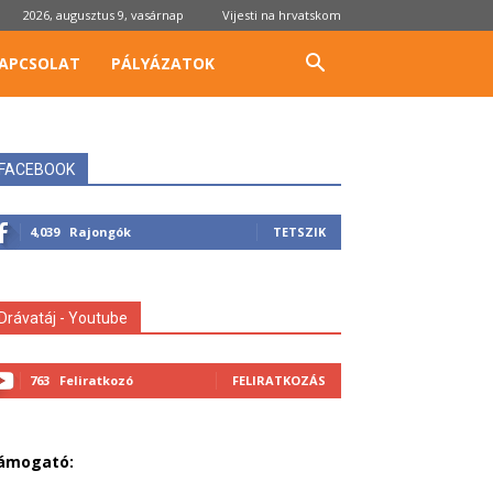
2026, augusztus 9, vasárnap
Vijesti na hrvatskom
APCSOLAT
PÁLYÁZATOK
FACEBOOK
4,039
Rajongók
TETSZIK
Drávatáj - Youtube
763
Feliratkozó
FELIRATKOZÁS
ámogató: