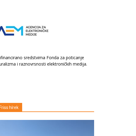
financirano sredstvima Fonda za poticanje
uralizma i raznovrsnosti elektroničkih medija.
Friss hírek