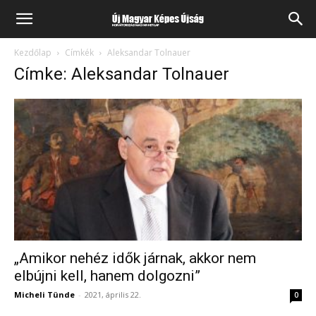
Kezdőlap
Címkék
Aleksandar Tolnauer
Címke: Aleksandar Tolnauer
„Amikor nehéz idők járnak, akkor nem
elbújni kell, hanem dolgozni”
Micheli Tünde
-
2021, április 22.
0