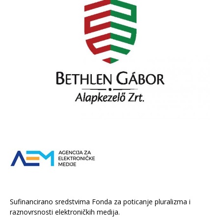
Sufinancirano sredstvima Fonda za poticanje pluralizma i
raznovrsnosti elektroničkih medija.