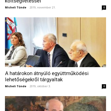
költségvetéssel
Micheli Tünde
-
2019, november 21.
0
A határokon átnyúló együttműködési
lehetőségekről tárgyaltak
Micheli Tünde
-
2019, október 3.
0