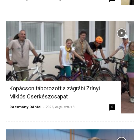
Kopácson táborozott a zágrábi Zrínyi
Miklós Cserkészcsapat
Racsmány Dániel
-
2026, augusztus 3.
0