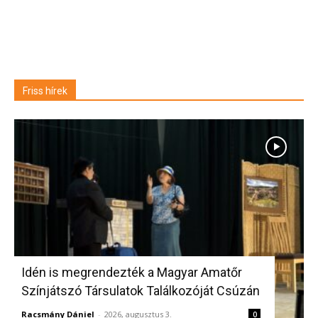
Friss hírek
Idén is megrendezték a Magyar Amatőr
Színjátszó Társulatok Találkozóját Csúzán
Racsmány Dániel
-
2026, augusztus 3.
0