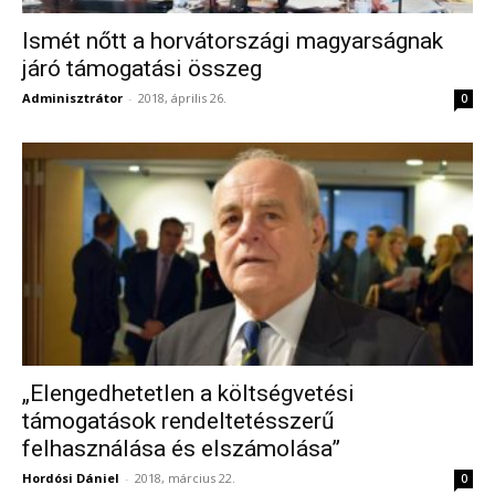
Ismét nőtt a horvátországi magyarságnak
járó támogatási összeg
Adminisztrátor
-
2018, április 26.
0
„Elengedhetetlen a költségvetési
támogatások rendeltetésszerű
felhasználása és elszámolása”
Hordósi Dániel
-
2018, március 22.
0