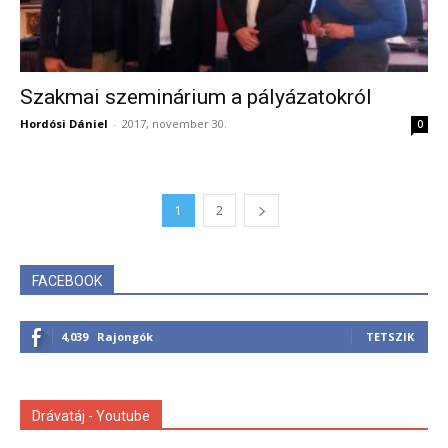
Szakmai szeminárium a pályázatokról
Hordósi Dániel
-
2017, november 30.
0
1
2
FACEBOOK
4,039
Rajongók
TETSZIK
Drávatáj - Youtube