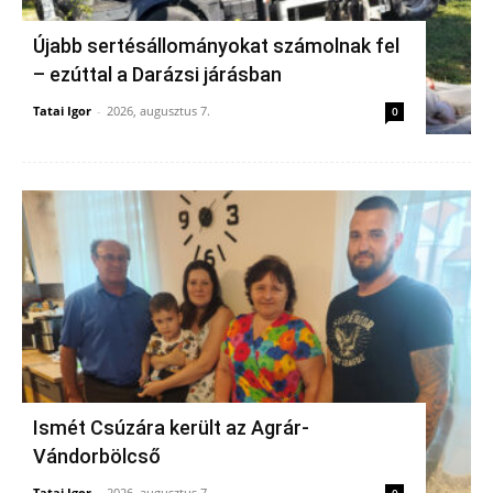
Újabb sertésállományokat számolnak fel
– ezúttal a Darázsi járásban
Tatai Igor
-
2026, augusztus 7.
0
Ismét Csúzára került az Agrár-
Vándorbölcső
Tatai Igor
-
2026, augusztus 7.