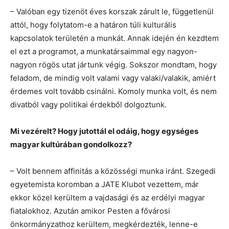
– Valóban egy tizenöt éves korszak zárult le, függetlenül
attól, hogy folytatom-e a határon túli kulturális
kapcsolatok területén a munkát. Annak idején én kezdtem
el ezt a programot, a munkatársaimmal egy nagyon-
nagyon rögös utat jártunk végig. Sokszor mondtam, hogy
feladom, de mindig volt valami vagy valaki/valakik, amiért
érdemes volt tovább csinálni. Komoly munka volt, és nem
divatból vagy politikai érdekből dolgoztunk.
Mi vezérelt? Hogy jutottál el odáig, hogy egységes
magyar kultúrában gondolkozz?
– Volt bennem affinitás a közösségi munka iránt. Szegedi
egyetemista koromban a JATE Klubot vezettem, már
ekkor közel kerültem a vajdasági és az erdélyi magyar
fiatalokhoz. Azután amikor Pesten a fővárosi
önkormányzathoz kerültem, megkérdezték, lenne-e