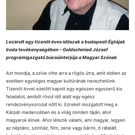
Lezárult egy tizenöt éves időszak a budapesti Égtájak
Iroda tevékenységében – Goldschmied József
programigazgató búcsúinterjúja a Magyar Szónak
Azt mondja, a szíve vitte arra a rögös útra, amit ebben az
esetben egységes magyar kultúrának nevezhetünk.
Tizenöt évvel ezelőtt kapott egy egészen egyszerű kis
feladatot, amiből rövid idő alatt egy egész
rendezvénysorozat nőtt ki. Ezreket mozgatott meg a
Kárpát-medencében és a világ minden táján, ahol
magyarok élnek. Ahol létezik valami, ami magyar, legyen
az néptánc, színház, film, zene vagy bármi, ő rátalált.