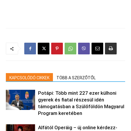
KAPCSOLÓDÓ CIKKEK
TÖBB A SZERZŐTŐL
Potápi: Több mint 227 ezer külhoni
gyerek és fiatal részesül idén
támogatásban a Szülőföldön Magyarul
Program keretében
Alfától Operáig – új online kérdezz-