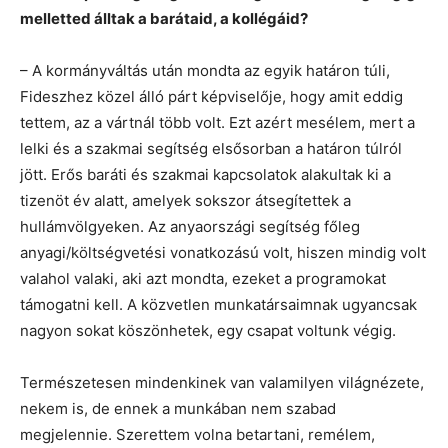
melletted álltak a barátaid, a kollégáid?
– A kormányváltás után mondta az egyik határon túli,
Fideszhez közel álló párt képviselője, hogy amit eddig
tettem, az a vártnál több volt. Ezt azért mesélem, mert a
lelki és a szakmai segítség elsősorban a határon túlról
jött. Erős baráti és szakmai kapcsolatok alakultak ki a
tizenöt év alatt, amelyek sokszor átsegítettek a
hullámvölgyeken. Az anyaországi segítség főleg
anyagi/költségvetési vonatkozású volt, hiszen mindig volt
valahol valaki, aki azt mondta, ezeket a programokat
támogatni kell. A közvetlen munkatársaimnak ugyancsak
nagyon sokat köszönhetek, egy csapat voltunk végig.
Természetesen mindenkinek van valamilyen világnézete,
nekem is, de ennek a munkában nem szabad
megjelennie. Szerettem volna betartani, remélem,