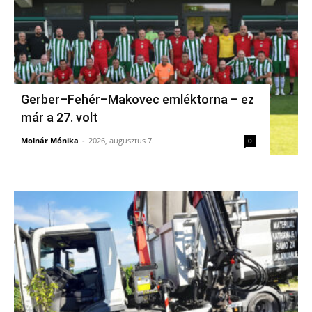
Gerber–Fehér–Makovec emléktorna – ez
már a 27. volt
Molnár Mónika
-
2026, augusztus 7.
0