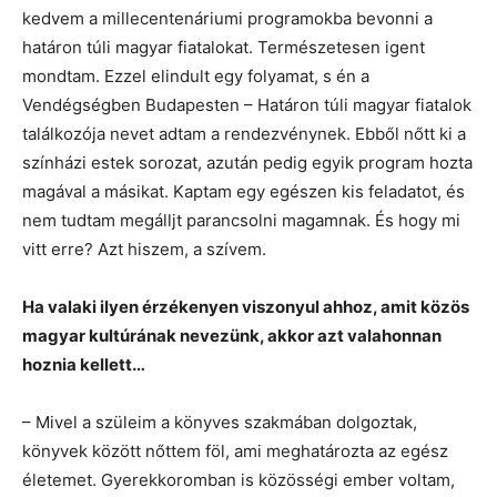
kedvem a millecentenáriumi programokba bevonni a
határon túli magyar fiatalokat. Természetesen igent
mondtam. Ezzel elindult egy folyamat, s én a
Vendégségben Budapesten – Határon túli magyar fiatalok
találkozója nevet adtam a rendezvénynek. Ebből nőtt ki a
színházi estek sorozat, azután pedig egyik program hozta
magával a másikat. Kaptam egy egészen kis feladatot, és
nem tudtam megálljt parancsolni magamnak. És hogy mi
vitt erre? Azt hiszem, a szívem.
Ha valaki ilyen érzékenyen viszonyul ahhoz, amit közös
magyar kultúrának nevezünk, akkor azt valahonnan
hoznia kellett…
– Mivel a szüleim a könyves szakmában dolgoztak,
könyvek között nőttem föl, ami meghatározta az egész
életemet. Gyerekkoromban is közösségi ember voltam,