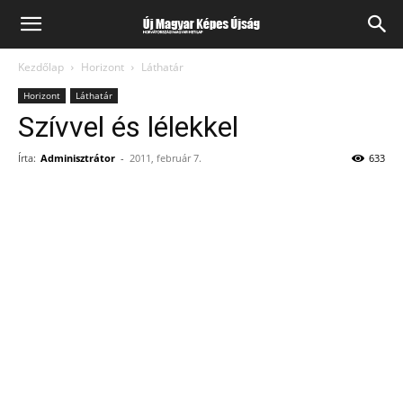
Kezdőlap
Horizont
Láthatár
Horizont
Láthatár
Szívvel és lélekkel
Írta:
Adminisztrátor
-
2011, február 7.
633