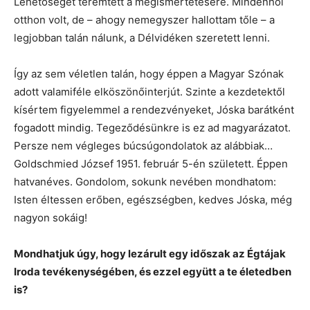
Lehetőséget teremtett a megismertetésére. Mindenhol
otthon volt, de – ahogy nemegyszer hallottam tőle – a
legjobban talán nálunk, a Délvidéken szeretett lenni.
Így az sem véletlen talán, hogy éppen a Magyar Szónak
adott valamiféle elköszönőinterjút. Szinte a kezdetektől
kísértem figyelemmel a rendezvényeket, Jóska barátként
fogadott mindig. Tegeződésünkre is ez ad magyarázatot.
Persze nem végleges búcsúgondolatok az alábbiak…
Goldschmied József 1951. február 5-én született. Éppen
hatvanéves. Gondolom, sokunk nevében mondhatom:
Isten éltessen erőben, egészségben, kedves Jóska, még
nagyon sokáig!
Mondhatjuk úgy, hogy lezárult egy időszak az Égtájak
Iroda tevékenységében, és ezzel együtt a te életedben
is?