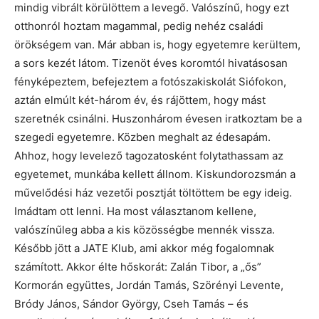
mindig vibrált körülöttem a levegő. Valószínű, hogy ezt
otthonról hoztam magammal, pedig nehéz családi
örökségem van. Már abban is, hogy egyetemre kerültem,
a sors kezét látom. Tizenöt éves koromtól hivatásosan
fényképeztem, befejeztem a fotószakiskolát Siófokon,
aztán elmúlt két-három év, és rájöttem, hogy mást
szeretnék csinálni. Huszonhárom évesen iratkoztam be a
szegedi egyetemre. Közben meghalt az édesapám.
Ahhoz, hogy levelező tagozatosként folytathassam az
egyetemet, munkába kellett állnom. Kiskundorozsmán a
művelődési ház vezetői posztját töltöttem be egy ideig.
Imádtam ott lenni. Ha most választanom kellene,
valószínűleg abba a kis közösségbe mennék vissza.
Később jött a JATE Klub, ami akkor még fogalomnak
számított. Akkor élte hőskorát: Zalán Tibor, a „ős”
Kormorán együttes, Jordán Tamás, Szörényi Levente,
Bródy János, Sándor György, Cseh Tamás – és