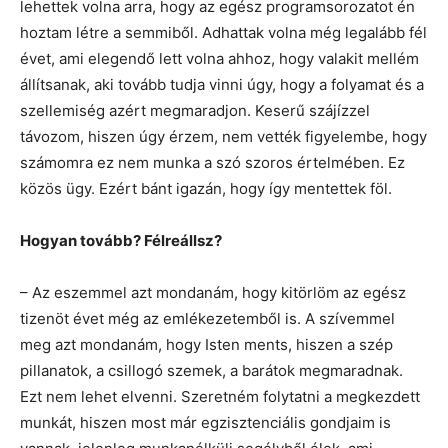
lehettek volna arra, hogy az egész programsorozatot én
hoztam létre a semmiből. Adhattak volna még legalább fél
évet, ami elegendő lett volna ahhoz, hogy valakit mellém
állítsanak, aki tovább tudja vinni úgy, hogy a folyamat és a
szellemiség azért megmaradjon. Keserű szájízzel
távozom, hiszen úgy érzem, nem vették figyelembe, hogy
számomra ez nem munka a szó szoros értelmében. Ez
közös ügy. Ezért bánt igazán, hogy így mentettek föl.
Hogyan tovább? Félreállsz?
– Az eszemmel azt mondanám, hogy kitörlöm az egész
tizenöt évet még az emlékezetemből is. A szívemmel
meg azt mondanám, hogy Isten ments, hiszen a szép
pillanatok, a csillogó szemek, a barátok megmaradnak.
Ezt nem lehet elvenni. Szeretném folytatni a megkezdett
munkát, hiszen most már egzisztenciális gondjaim is