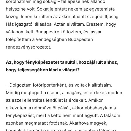
sorolhatnám még sokáig – fellépéseinek állandó
helyszíne volt. Sokat jelentett nekem az egyetemista
közeg. Innen kerültem az akkor átadott szegedi Ifjúsági
Ház igazgatói állásába. Aztán elváltam. Éreztem, hogy
váltanom kell. Budapestre költöztem, és lassan
fölépítettem a Vendégségben Budapesten
rendezvénysorozatot.
Az, hogy fényképészetet tanultál, hozzájárult ahhoz,
hogy teljességében lásd a világot?
– Dolgoztam fotóriporterként, és voltak kiállításaim.
Mindig megfogott a csend, a magány, és érdekes módon
az ezzel ellentétes lendület is érdekelt. Amikor
elkezdtem a népművelői pályát, akkor abbahagytam a
fényképezést, mert a kettő nem ment együtt. A látásom
azonban megmaradt fotósnak. Akárhova megyek,
bármelyik térségbe visz az utam, egységben látom az