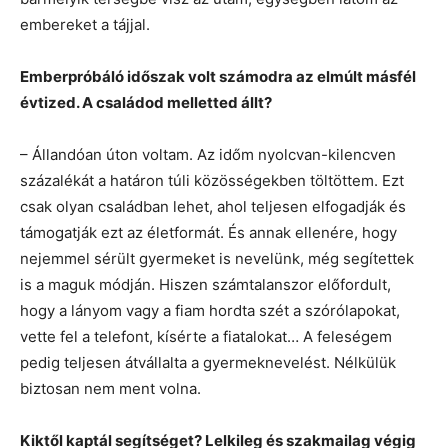
embereket a tájjal.
Emberpróbáló időszak volt számodra az elmúlt másfél
évtized. A családod melletted állt?
– Állandóan úton voltam. Az időm nyolcvan-kilencven
százalékát a határon túli közösségekben töltöttem. Ezt
csak olyan családban lehet, ahol teljesen elfogadják és
támogatják ezt az életformát. És annak ellenére, hogy
nejemmel sérült gyermeket is nevelünk, még segítettek
is a maguk módján. Hiszen számtalanszor előfordult,
hogy a lányom vagy a fiam hordta szét a szórólapokat,
vette fel a telefont, kísérte a fiatalokat… A feleségem
pedig teljesen átvállalta a gyermeknevelést. Nélkülük
biztosan nem ment volna.
Kiktől kaptál segítséget? Lelkileg és szakmailag végig