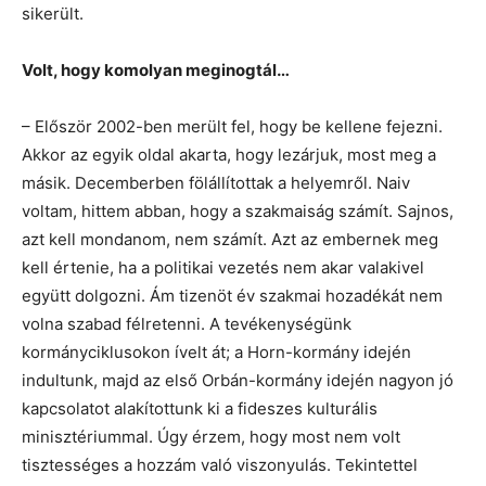
sikerült.
Volt, hogy komolyan meginogtál…
– Először 2002-ben merült fel, hogy be kellene fejezni.
Akkor az egyik oldal akarta, hogy lezárjuk, most meg a
másik. Decemberben fölállítottak a helyemről. Naiv
voltam, hittem abban, hogy a szakmaiság számít. Sajnos,
azt kell mondanom, nem számít. Azt az embernek meg
kell értenie, ha a politikai vezetés nem akar valakivel
együtt dolgozni. Ám tizenöt év szakmai hozadékát nem
volna szabad félretenni. A tevékenységünk
kormányciklusokon ívelt át; a Horn-kormány idején
indultunk, majd az első Orbán-kormány idején nagyon jó
kapcsolatot alakítottunk ki a fideszes kulturális
minisztériummal. Úgy érzem, hogy most nem volt
tisztességes a hozzám való viszonyulás. Tekintettel