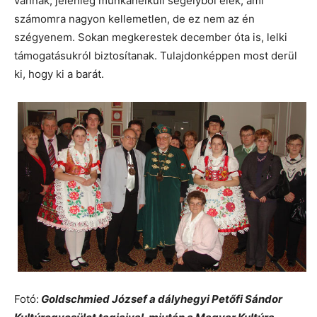
vannak, jelenleg munkanélküli segélyből élek, ami
számomra nagyon kellemetlen, de ez nem az én
szégyenem. Sokan megkerestek december óta is, lelki
támogatásukról biztosítanak. Tulajdonképpen most derül
ki, hogy ki a barát.
Fotó:
Goldschmied József a dályhegyi Petőfi Sándor