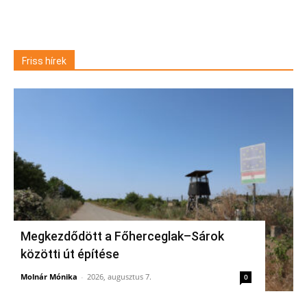
Friss hírek
Megkezdődött a Főherceglak–Sárok
közötti út építése
Molnár Mónika
-
2026, augusztus 7.
0