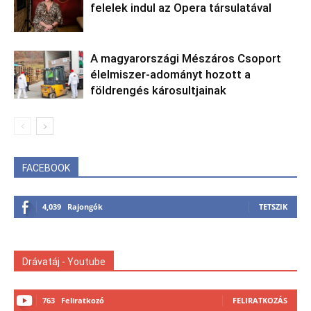
felelek indul az Opera társulatával
A magyarországi Mészáros Csoport
élelmiszer-adományt hozott a
földrengés károsultjainak
FACEBOOK
4,039
Rajongók
TETSZIK
Drávatáj - Youtube
763
Feliratkozó
FELIRATKOZÁS