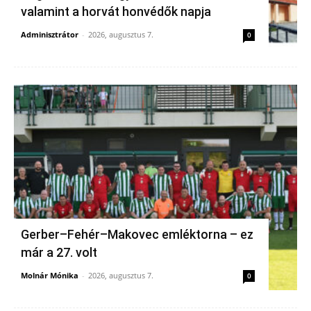
valamint a horvát honvédők napja
Adminisztrátor
-
2026, augusztus 7.
0
Gerber–Fehér–Makovec emléktorna – ez
már a 27. volt
Molnár Mónika
-
2026, augusztus 7.
0