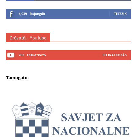
4,039
Rajongók
TETSZIK
Drávatáj - Youtube
763
Feliratkozó
FELIRATKOZÁS
Támogató: