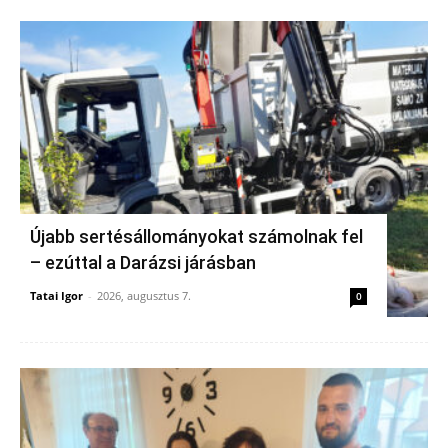
Újabb sertésállományokat számolnak fel
– ezúttal a Darázsi járásban
Tatai Igor
-
2026, augusztus 7.
0