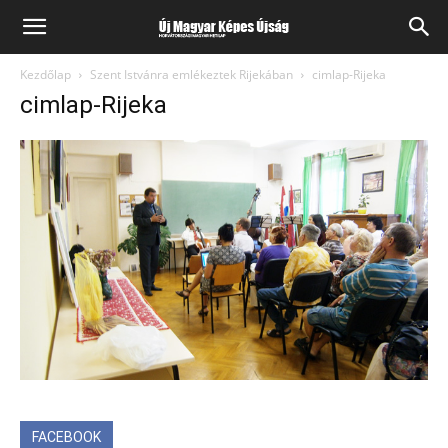
Kezdőlap
Szent Istvánra emlékeztek Rijekában
cimlap-Rijeka
cimlap-Rijeka
FACEBOOK