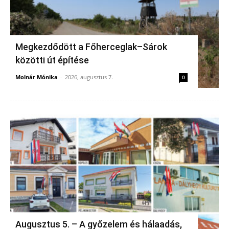
Megkezdődött a Főherceglak–Sárok
közötti út építése
Molnár Mónika
-
2026, augusztus 7.
0
Augusztus 5. – A győzelem és hálaadás,