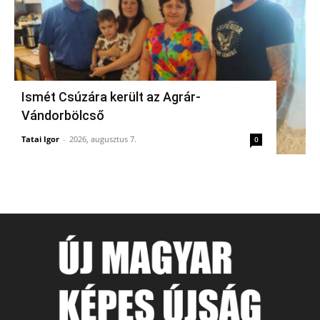
Ismét Csúzára került az Agrár-
Vándorbölcső
Tatai Igor
-
2026, augusztus 7.
0