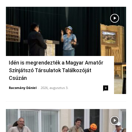
Idén is megrendezték a Magyar Amatőr
Színjátszó Társulatok Találkozóját
Csúzán
Racsmány Dániel
-
2026, augusztus 3.
0