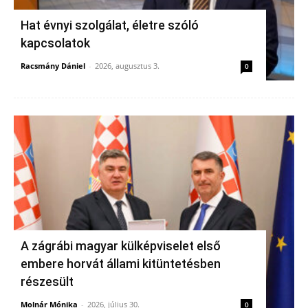
Hat évnyi szolgálat, életre szóló
kapcsolatok
Racsmány Dániel
-
2026, augusztus 3.
0
A zágrábi magyar külképviselet első
embere horvát állami kitüntetésben
részesült
Molnár Mónika
-
2026, július 30.
0