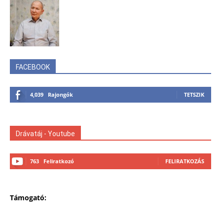
FACEBOOK
4,039
Rajongók
TETSZIK
Drávatáj - Youtube
763
Feliratkozó
FELIRATKOZÁS
Támogató: