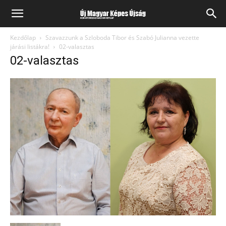
Kezdőlap
Szavazzunk a Szloboda Tibor és Szabó Julianna vezette
járási listákra!
02-valasztas
02-valasztas