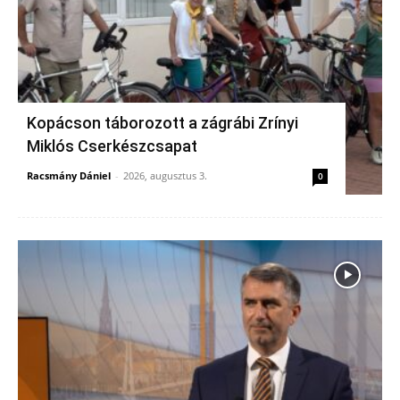
Kopácson táborozott a zágrábi Zrínyi
Miklós Cserkészcsapat
Racsmány Dániel
-
2026, augusztus 3.
0