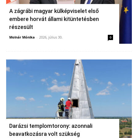
A zágrábi magyar külképviselet első
embere horvát állami kitüntetésben
részesült
Molnár Mónika
-
2026, július 30.
0
Darázsi templomtorony: azonnali
beavatkozásra volt szükség