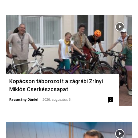
Kopácson táborozott a zágrábi Zrínyi
Miklós Cserkészcsapat
Racsmány Dániel
-
2026, augusztus 3.
0