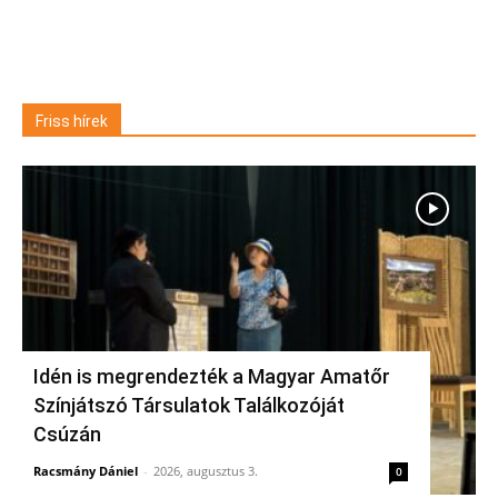
Friss hírek
Idén is megrendezték a Magyar Amatőr
Színjátszó Társulatok Találkozóját
Csúzán
Racsmány Dániel
-
2026, augusztus 3.
0