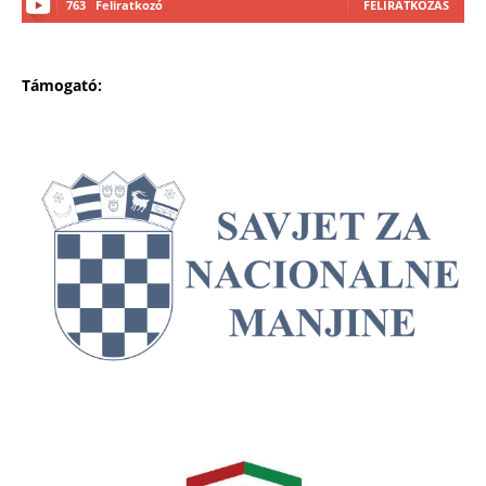
763
Feliratkozó
FELIRATKOZÁS
Támogató: