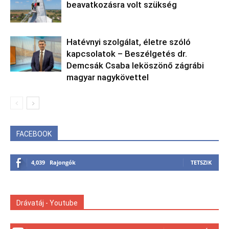
beavatkozásra volt szükség
Hatévnyi szolgálat, életre szóló
kapcsolatok – Beszélgetés dr.
Demcsák Csaba leköszönő zágrábi
magyar nagykövettel
FACEBOOK
4,039
Rajongók
TETSZIK
Drávatáj - Youtube