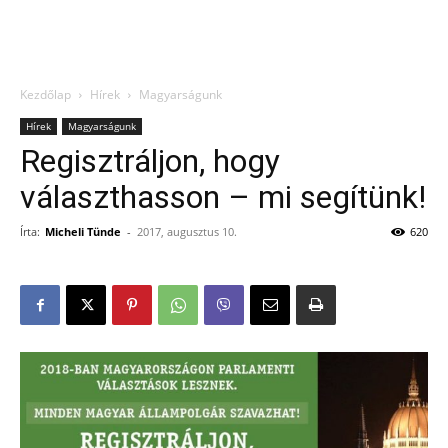
Kezdőlap
Hírek
Magyarságunk
Hírek
Magyarságunk
Regisztráljon, hogy
választhasson – mi segítünk!
Írta:
Micheli Tünde
-
2017, augusztus 10.
620