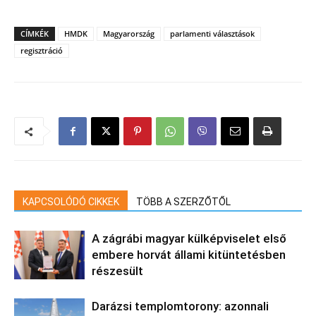
CÍMKÉK
HMDK
Magyarország
parlamenti választások
regisztráció
KAPCSOLÓDÓ CIKKEK
TÖBB A SZERZŐTŐL
A zágrábi magyar külképviselet első
embere horvát állami kitüntetésben
részesült
Darázsi templomtorony: azonnali