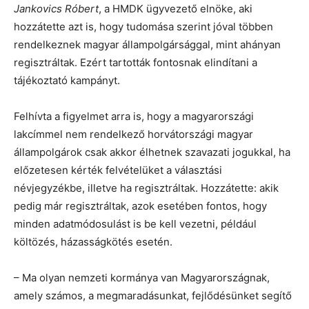
Jankovics Róbert
, a HMDK ügyvezető elnöke, aki
hozzátette azt is, hogy tudomása szerint jóval többen
rendelkeznek magyar állampolgársággal, mint ahányan
regisztráltak. Ezért tartották fontosnak elindítani a
tájékoztató kampányt.
Felhívta a figyelmet arra is, hogy a magyarországi
lakcímmel nem rendelkező horvátországi magyar
állampolgárok csak akkor élhetnek szavazati jogukkal, ha
előzetesen kérték felvételüket a választási
névjegyzékbe, illetve ha regisztráltak. Hozzátette: akik
pedig már regisztráltak, azok esetében fontos, hogy
minden adatmódosulást is be kell vezetni, például
költözés, házasságkötés esetén.
– Ma olyan nemzeti kormánya van Magyarországnak,
amely számos, a megmaradásunkat, fejlődésünket segítő