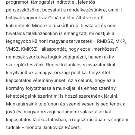
programot, támogatást indított el, jelentős
pénzeszközöket bocsátott a rendelkezésünkre, amiért
hálásak vagyunk az Orbán Viktor által vezetett
kabinetnek. Mindez a tusnádfürdői hivatalos és nem
hivatalos találkozásokon is elhangzott, mi osztjuk a
legnagyobb külhoni magyar szervezetek – RMDSZ, MKP,
VMSZ, KMKSZ – álláspontját, hogy ezt a „mérkőzést”
nemcsak szurkolva fogjuk végignézni, hanem aktív
szereplői leszünk. Regisztrálunk és szavazatunkkal
kinyilvánítjuk a magyarországi politikai helyzettel
kapcsolatos véleményünket. Az a célunk, hogy ez a
kormány folytathassa a munkáját, és ehhez szerény
lehetőségeink szerint mi is hozzá szeretnénk járulni.
Munkatársaink telefonon és személyesen is segítenek a
jövő évi magyarországi parlamenti választásokkal
kapcsolatos tájékoztatásban, a regisztrációban is segíteni
tudnak – mondta Jankovics Róbert.