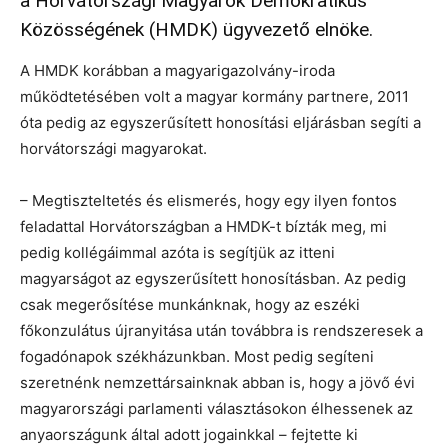
a Horvátországi Magyarok Demokratikus
Közösségének (HMDK) ügyvezető elnöke.
A HMDK korábban a magyarigazolvány-iroda
működtetésében volt a magyar kormány partnere, 2011
óta pedig az egyszerűsített honosítási eljárásban segíti a
horvátországi magyarokat.
– Megtiszteltetés és elismerés, hogy egy ilyen fontos
feladattal Horvátországban a HMDK-t bízták meg, mi
pedig kollégáimmal azóta is segítjük az itteni
magyarságot az egyszerűsített honosításban. Az pedig
csak megerősítése munkánknak, hogy az eszéki
főkonzulátus újranyitása után továbbra is rendszeresek a
fogadónapok székházunkban. Most pedig segíteni
szeretnénk nemzettársainknak abban is, hogy a jövő évi
magyarországi parlamenti választásokon élhessenek az
anyaországunk által adott jogainkkal – fejtette ki