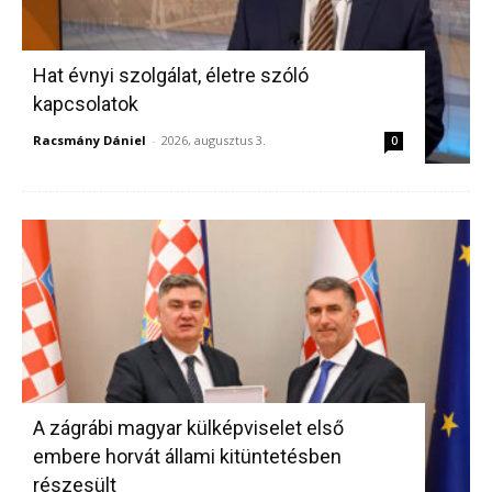
Hat évnyi szolgálat, életre szóló
kapcsolatok
Racsmány Dániel
-
2026, augusztus 3.
0
A zágrábi magyar külképviselet első
embere horvát állami kitüntetésben
részesült