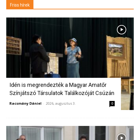
Friss hírek
Idén is megrendezték a Magyar Amatőr
Színjátszó Társulatok Találkozóját Csúzán
Racsmány Dániel
-
2026, augusztus 3.
0