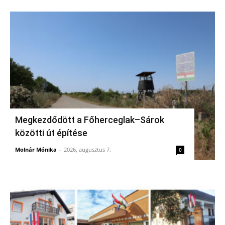
Megkezdődött a Főherceglak–Sárok
közötti út építése
Molnár Mónika
-
2026, augusztus 7.
0