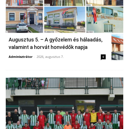
Augusztus 5. – A győzelem és hálaadás,
valamint a horvát honvédők napja
Adminisztrátor
-
2026, augusztus 7.
0