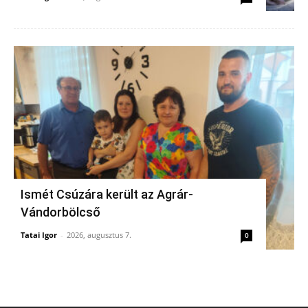
Ismét Csúzára került az Agrár-
Vándorbölcső
Tatai Igor
-
2026, augusztus 7.
0