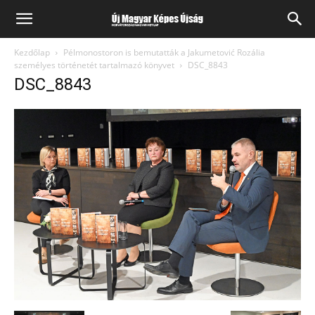
Kezdőlap
Pélmonostoron is bemutatták a Jakumetović Rozália
személyes történetét tartalmazó könyvet
DSC_8843
DSC_8843