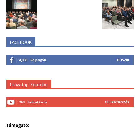
FACEBOOK
4,039
Rajongók
TETSZIK
Drávatáj - Youtube
763
Feliratkozó
FELIRATKOZÁS
Támogató: