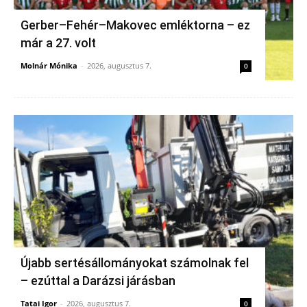
Gerber–Fehér–Makovec emléktorna – ez
már a 27. volt
Molnár Mónika
-
2026, augusztus 7.
0
Újabb sertésállományokat számolnak fel
– ezúttal a Darázsi járásban
Tatai Igor
-
2026, augusztus 7.
0