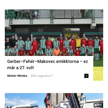
Gerber–Fehér–Makovec emléktorna – ez
már a 27. volt
Molnár Mónika
-
2026, augusztus 7.
0