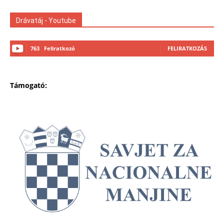
Drávatáj - Youtube
763
Feliratkozó
FELIRATKOZÁS
Támogató: