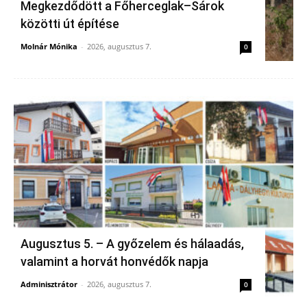
Megkezdődött a Főherceglak–Sárok
közötti út építése
Molnár Mónika
-
2026, augusztus 7.
0
Augusztus 5. – A győzelem és hálaadás,
valamint a horvát honvédők napja
Adminisztrátor
-
2026, augusztus 7.
0