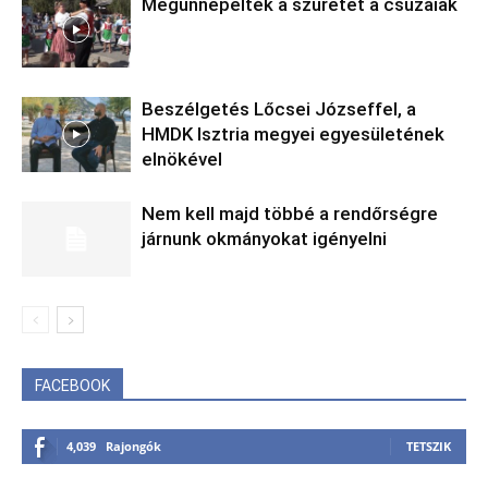
Megünnepelték a szüretet a csúzaiak
Beszélgetés Lőcsei Józseffel, a
HMDK Isztria megyei egyesületének
elnökével
Nem kell majd többé a rendőrségre
járnunk okmányokat igényelni
FACEBOOK
4,039
Rajongók
TETSZIK