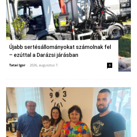
Újabb sertésállományokat számolnak fel
– ezúttal a Darázsi járásban
Tatai Igor
-
2026, augusztus 7.
0