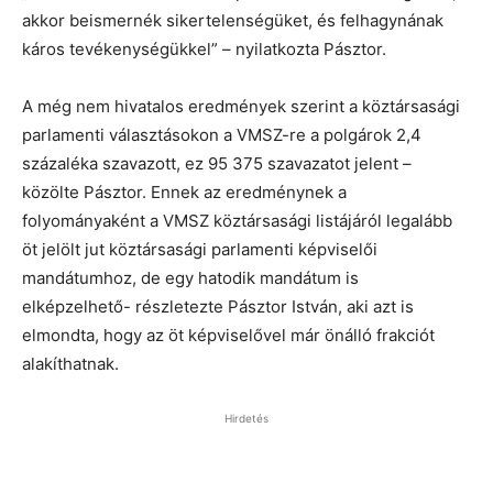
akkor beismernék sikertelenségüket, és felhagynának
káros tevékenységükkel” – nyilatkozta Pásztor.
A még nem hivatalos eredmények szerint a köztársasági
parlamenti választásokon a VMSZ-re a polgárok 2,4
százaléka szavazott, ez 95 375 szavazatot jelent –
közölte Pásztor. Ennek az eredménynek a
folyományaként a VMSZ köztársasági listájáról legalább
öt jelölt jut köztársasági parlamenti képviselői
mandátumhoz, de egy hatodik mandátum is
elképzelhető- részletezte Pásztor István, aki azt is
elmondta, hogy az öt képviselővel már önálló frakciót
alakíthatnak.
Hirdetés