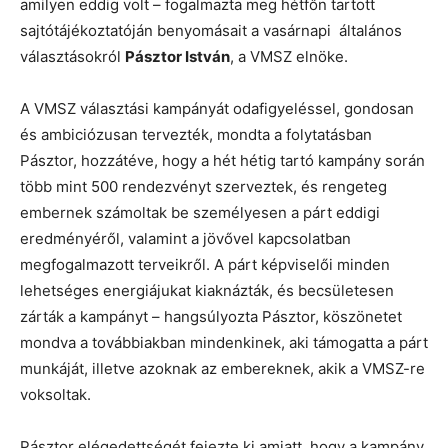
amilyen eddig volt – fogalmazta meg hétfőn tartott
sajtótájékoztatóján benyomásait a vasárnapi általános
választásokról
Pásztor István
, a VMSZ elnöke.
A VMSZ választási kampányát odafigyeléssel, gondosan
és ambiciózusan tervezték, mondta a folytatásban
Pásztor, hozzátéve, hogy a hét hétig tartó kampány során
több mint 500 rendezvényt szerveztek, és rengeteg
embernek számoltak be személyesen a párt eddigi
eredményéről, valamint a jövővel kapcsolatban
megfogalmazott terveikről. A párt képviselői minden
lehetséges energiájukat kiaknázták, és becsületesen
zárták a kampányt – hangsúlyozta Pásztor, köszönetet
mondva a továbbiakban mindenkinek, aki támogatta a párt
munkáját, illetve azoknak az embereknek, akik a VMSZ-re
voksoltak.
Pásztor elégedettségét fejezte ki amiatt, hogy a kampány