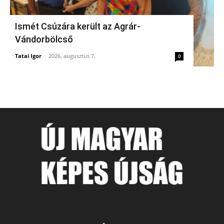
Ismét Csúzára került az Agrár-
Vándorbölcső
Tatai Igor
-
2026, augusztus 7.
0