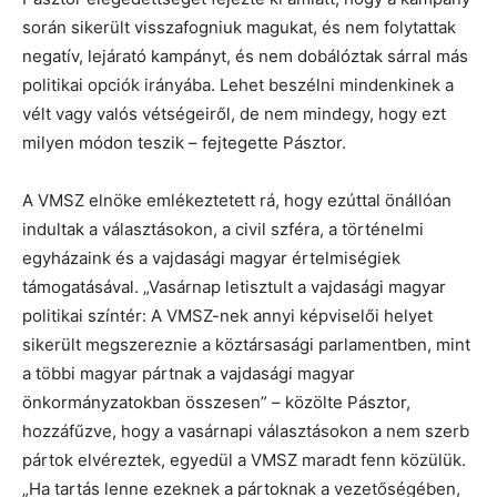
során sikerült visszafogniuk magukat, és nem folytattak
negatív, lejárató kampányt, és nem dobálóztak sárral más
politikai opciók irányába. Lehet beszélni mindenkinek a
vélt vagy valós vétségeiről, de nem mindegy, hogy ezt
milyen módon teszik – fejtegette Pásztor.
A VMSZ elnöke emlékeztetett rá, hogy ezúttal önállóan
indultak a választásokon, a civil szféra, a történelmi
egyházaink és a vajdasági magyar értelmiségiek
támogatásával. „Vasárnap letisztult a vajdasági magyar
politikai színtér: A VMSZ-nek annyi képviselői helyet
sikerült megszereznie a köztársasági parlamentben, mint
a többi magyar pártnak a vajdasági magyar
önkormányzatokban összesen” – közölte Pásztor,
hozzáfűzve, hogy a vasárnapi választásokon a nem szerb
pártok elvéreztek, egyedül a VMSZ maradt fenn közülük.
„Ha tartás lenne ezeknek a pártoknak a vezetőségében,