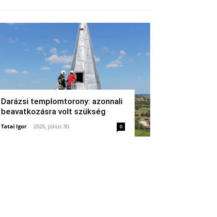
Darázsi templomtorony: azonnali
beavatkozásra volt szükség
Tatai Igor
-
2026, július 30.
0