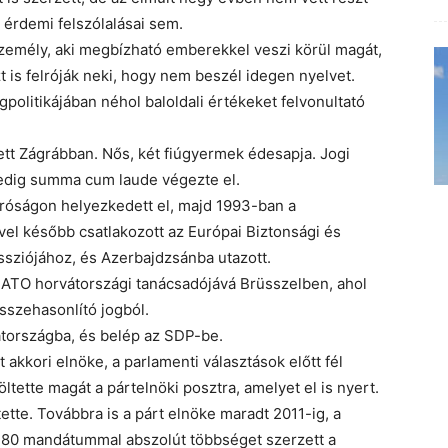
érdemi felszólalásai sem.
személy, aki megbízható emberekkel veszi körül magát,
zt is felróják neki, hogy nem beszél idegen nyelvet.
politikájában néhol baloldali értékeket felvonultató
ett Zágrábban. Nős, két fiúgyermek édesapja. Jogi
edig summa cum laude végezte el.
íróságon helyezkedett el, majd 1993-ban a
vel később csatlakozott az Európai Biztonsági és
ziójához, és Azerbajdzsánba utazott.
NATO horvátországi tanácsadójává Brüsszelben, ahol
sszehasonlító jogból.
átországba, és belép az SDP-be.
akkori elnöke, a parlamenti választások előtt fél
löltette magát a pártelnöki posztra, amelyet el is nyert.
ette. Továbbra is a párt elnöke maradt 2011-ig, a
r 80 mandátummal abszolút többséget szerzett a