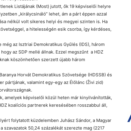
nek Listájának (Most) jutott, ők 19 képviselői helyre
lyzetben „királycsináló” lehet, ám a párt éppen azzal
sa nélkül volt sikeres helyi és megyei szinten is. Ha
szövetséggel, a hitelességén esik csorba, így kérdéses,
e még az Isztriai Demokratikus Gyűlés (IDS), három
, hogy az SDP mellé állnak. Ezzel megszűnt a HDZ
toknak köszönhetően szerzett újabb három
 Baranya Horvát Demokratikus Szövetsége (HDSSB) és
 pártjának, valamint egy-egy az Élőlánc (Živi zid)
Horvátországnak.
, amelyek képviselői közül heten már kinyilvánították,
HDZ koalíciós partnerek keresésében rosszabbul áll,
elyért folytatott küzdelemben Juhász Sándor, a Magyar
 a szavazatok 50,24 százalékát szerezte mag (2217