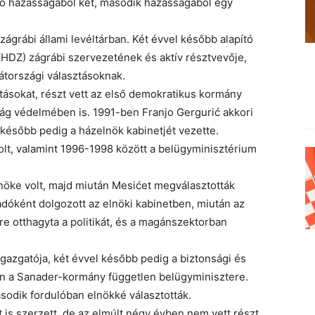
ső házasságából két, második házasságából egy
ágrábi állami levéltárban. Két évvel később alapító
(HDZ) zágrábi szervezetének és aktív résztvevője,
vátországi választásoknak.
ásokat, részt vett az első demokratikus kormány
ág védelmében is. 1991-ben Franjo Gergurić akkori
 később pedig a házelnök kabinetjét vezette.
olt, valamint 1996-1998 között a belügyminisztérium
öke volt, majd miután Mesićet megválasztották
dóként dolgozott az elnöki kabinetben, miután az
re otthagyta a politikát, és a magánszektorban
igazgatója, két évvel később pedig a biztonsági és
an a Sanader-kormány független belügyminisztere.
sodik fordulóban elnökké választották.
is szerzett, de az elmúlt négy évben nem vett részt