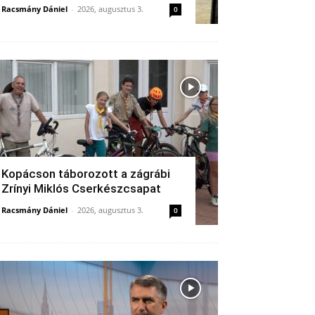
Racsmány Dániel
-
2026, augusztus 3.
0
Kopácson táborozott a zágrábi
Zrínyi Miklós Cserkészcsapat
Racsmány Dániel
-
2026, augusztus 3.
0