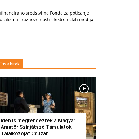
financirano sredstvima Fonda za poticanje
uralizma i raznovrsnosti elektroničkih medija.
Friss hírek
Idén is megrendezték a Magyar
Amatőr Színjátszó Társulatok
Találkozóját Csúzán