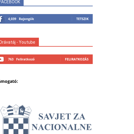
FACEBOOK
4,039
Rajongók
TETSZIK
Drávatáj - Youtube
763
Feliratkozó
FELIRATKOZÁS
ámogató: