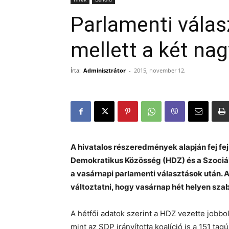
Parlamenti válasz
mellett a két nag
Írta:
Adminisztrátor
-
2015, november 12.
A hivatalos részeredmények alapján fej fej
Demokratikus Közösség (HDZ) és a Szociá
a vasárnapi parlamenti választások után.
változtatni, hogy vasárnap hét helyen sza
A hétfői adatok szerint a HDZ vezette jobbo
mint az SDP irányította koalíció is a 151 ta