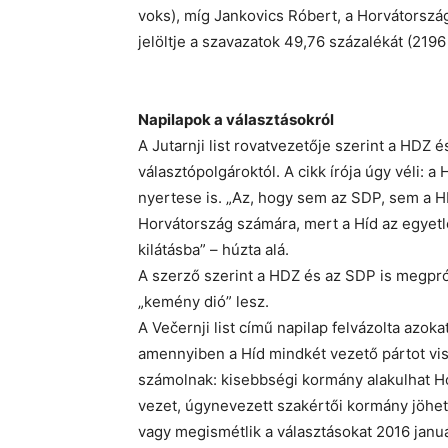
voks), míg Jankovics Róbert, a Horvátors
jelöltje a szavazatok 49,76 százalékát (2196
Napilapok a választásokról
A Jutarnji list rovatvezetője szerint a HDZ 
választópolgároktól. A cikk írója úgy véli:
nyertese is. „Az, hogy sem az SDP, sem a HD
Horvátország számára, mert a Híd az egyet
kilátásba” – húzta alá.
A szerző szerint a HDZ és az SDP is megpró
„kemény dió” lesz.
A Večernji list című napilap felvázolta azok
amennyiben a Híd mindkét vezető pártot vis
számolnak: kisebbségi kormány alakulhat H
vezet, úgynevezett szakértői kormány jöhet
vagy megismétlik a választásokat 2016 janu