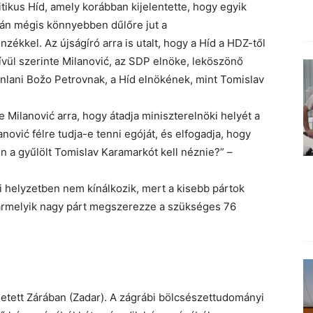
ritikus Híd, amely korábban kijelentette, hogy egyik
alán mégis könnyebben dűlőre jut a
zékkel. Az újságíró arra is utalt, hogy a Híd a HDZ-től
ívül szerinte Milanović, az SDP elnöke, leköszönő
ánlani Božo Petrovnak, a Híd elnökének, mint Tomislav
e Milanović arra, hogy átadja miniszterelnöki helyét a
lanović félre tudja-e tenni egóját, és elfogadja, hogy
 a gyűlölt Tomislav Karamarkót kell néznie?” –
i helyzetben nem kínálkozik, mert a kisebb pártok
rmelyik nagy párt megszerezze a szükséges 76
etett Zárában (Zadar). A zágrábi bölcsészettudományi