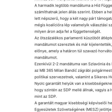
A harmadik legtöbb mandátuma a Híd Függetle
számíthatnak jelen állás szerint. Ebben a he
lett népszerű, hogy a két nagy párt támogatá
mégis koalícióra lép valamelyik választási 
milyen áron adja fel a függetlenségét.
Az ötszázalékos parlamenti küszöböt átlépt
mandátumot szereztek és már kijelentették
előnye, amely a határon túl szavazó horvá
mandátumot.
Ezenkívül 2-2 mandátuma van Szlavónia és
az MB 365 Milan Bandić zágrábi polgármester
politikai szervezetnek, valamint a Sikeres 
Nyolc garantált helyük van a kisebbségeknek
hogy szintén az SDP mellé állnak, vagyis a 
mint az SDP.
A garantált magyar kisebbségi képviselői h
Egyesületek Szövetségének (MESZ) jelöltje