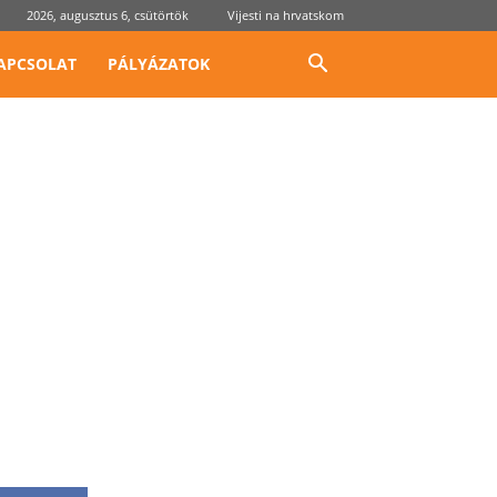
2026, augusztus 6, csütörtök
Vijesti na hrvatskom
APCSOLAT
PÁLYÁZATOK