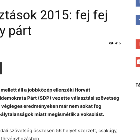
tások 2015: fej fej
y párt
416
T
 mellett áll a jobbközép ellenzéki Horvát
ldemokrata Párt (SDP) vezette választási szövetség
 A végleges eredményeken már nem sokat fog
bálytalanságok miatt megismétlik a voksolást.
ldali szövetség összesen 56 helyet szerzett, csakúgy,
gú törvényhozásban.