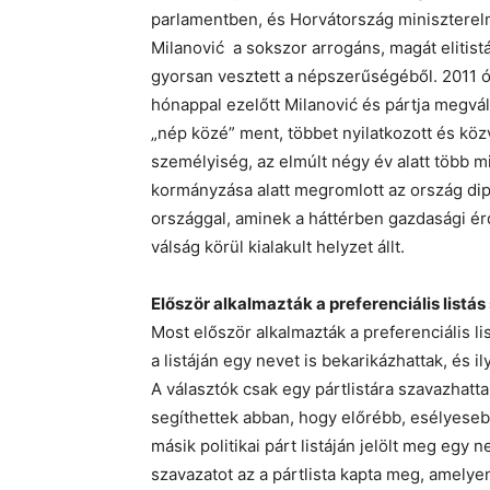
parlamentben, és Horvátország minisztereln
Milanović a sokszor arrogáns, magát elitis
gyorsan vesztett a népszerűségéből. 2011 ó
hónappal ezelőtt Milanović és pártja megvál
„nép közé” ment, többet nyilatkozott és közv
személyiség, az elmúlt négy év alatt több mi
kormányzása alatt megromlott az ország di
országgal, aminek a háttérben gazdasági ér
válság körül kialakult helyzet állt.
Először alkalmazták a preferenciális listá
Most először alkalmazták a preferenciális lis
a listáján egy nevet is bekarikázhattak, és 
A választók csak egy pártlistára szavazhatta
segíthettek abban, hogy előrébb, esélyeseb
másik politikai párt listáján jelölt meg egy 
szavazatot az a pártlista kapta meg, amelye