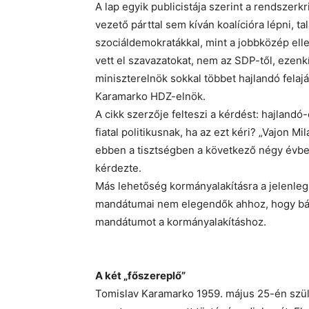
A lap egyik publicistája szerint a rendszerk
vezető párttal sem kíván koalícióra lépni, t
szociáldemokratákkal, mint a jobbközép ellen
vett el szavazatokat, nem az SDP-től, ezenk
miniszterelnök sokkal többet hajlandó felaj
Karamarko HDZ-elnök.
A cikk szerzője felteszi a kérdést: hajlandó-
fiatal politikusnak, ha az ezt kéri? „Vajon Mi
ebben a tisztségben a következő négy évben
kérdezte.
Más lehetőség kormányalakításra a jelenleg
mandátumai nem elegendők ahhoz, hogy bá
mandátumot a kormányalakításhoz.
A két „főszereplő”
Tomislav Karamarko 1959. május 25-én szül