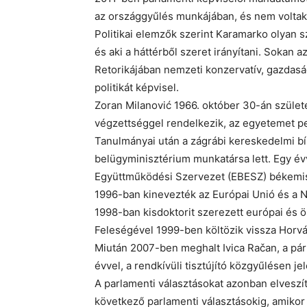
az országgyűlés munkájában, és nem voltak 
Politikai elemzők szerint Karamarko olyan 
és aki a háttérből szeret irányítani. Sokan a
Retorikájában nemzeti konzervatív, gazdaság
politikát képvisel.
Zoran Milanović 1966. október 30-án szület
végzettséggel rendelkezik, az egyetemet p
Tanulmányai után a zágrábi kereskedelmi b
belügyminisztérium munkatársa lett. Egy év
Együttműködési Szervezet (EBESZ) békemiss
1996-ban kinevezték az Európai Unió és a 
1998-ban kisdoktorit szerezett európai és ö
Feleségével 1999-ben költözik vissza Horv
Miután 2007-ben meghalt Ivica Račan, a párt 
évvel, a rendkívüli tisztújító közgyűlésen je
A parlamenti választásokat azonban elveszít
következő parlamenti választásokig, amiko