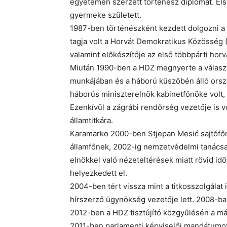
egyetemen szerzett történész diplomát. El
gyermeke született.
1987-ben történészként kezdett dolgozni a z
tagja volt a Horvát Demokratikus Közösség 
valamint előkészítője az első többpárti hor
Miután 1990-ben a HDZ megnyerte a választ
munkájában és a háború küszöbén álló orsz
háborús miniszterelnök kabinetfőnöke volt,
Ezenkívül a zágrábi rendőrség vezetője is v
államtitkára.
Karamarko 2000-ben Stjepan Mesić sajtófőn
államfőnek, 2002-ig nemzetvédelmi tanácsa
elnökkel való nézeteltérések miatt rövid idő
helyezkedett el.
2004-ben tért vissza mint a titkosszolgálat 
hírszerző ügynökség vezetője lett. 2008-b
2012-ben a HDZ tisztújító közgyűlésén a má
2011-ben parlamenti képviselői mandátumot 