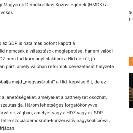
zági Magyarok Demokratikus Közösségének (HMDK) a
Su
 voks).
pl
és az SDP is hatalmas pofont kapott a
 a Híd nemcsak a választások meglepetése, hanem valódi
Z nem tud kormányt alakítani a Híd nélkül, jó
len párt, amely valóban reformok bevezetését helyzete
bálja majd „megvásárolni” a Híd képviselőit, de ez
at a lehetőségeket, amelyeket a patthelyzet okozhat,
szautasítja. Három lehetséges forgatókönyvvel
orvátországban, amelyet vagy a HDZ vagy az SDP
 létre szociáldemokrata-konzervatív nagykoalícióval,
árjában.