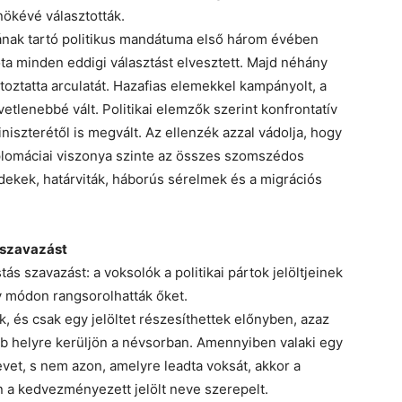
ökévé választották.
tának tartó politikus mandátuma első három évében
ta minden eddigi választást elvesztett. Majd néhány
toztatta arculatát. Hazafias elemekkel kampányolt, a
etlenebbé vált. Politikai elemzők szerint konfrontatív
niszterétől is megvált. Az ellenzék azzal vádolja, hogy
plomáciai viszonya szinte az összes szomszédos
dekek, határviták, háborús sérelmek és a migrációs
s szavazást
tás szavazást: a voksolók a politikai pártok jelöltjeinek
ily módon rangsorolhatták őket.
k, és csak egy jelöltet részesíthettek előnyben, azaz
b helyre kerüljön a névsorban. Amennyiben valaki egy
nevet, s nem azon, amelyre leadta voksát, akkor a
n a kedvezményezett jelölt neve szerepelt.