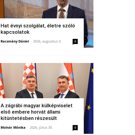
Hat évnyi szolgálat, életre szóló
kapcsolatok
Racsmány Dániel
-
2026, augusztus 3.
0
A zágrábi magyar külképviselet
első embere horvát állami
kitüntetésben részesült
Molnár Mónika
-
2026, július 30.
0