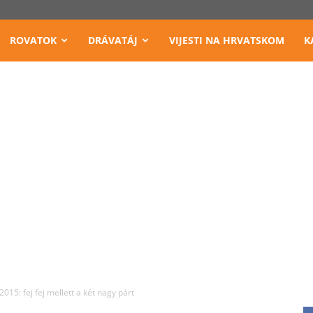
ROVATOK
DRÁVATÁJ
VIJESTI NA HRVATSKOM
K
015: fej fej mellett a két nagy párt