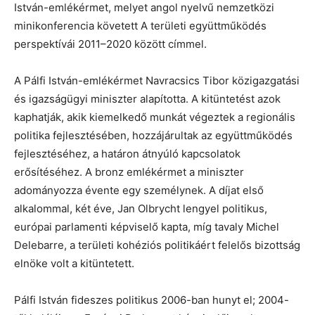
István-emlékérmet, melyet angol nyelvű nemzetközi
minikonferencia követett A területi együttműködés
perspektívái 2011–2020 között címmel.
A Pálfi István-emlékérmet Navracsics Tibor közigazgatási
és igazságügyi miniszter alapította. A kitüntetést azok
kaphatják, akik kiemelkedő munkát végeztek a regionális
politika fejlesztésében, hozzájárultak az együttműködés
fejlesztéséhez, a határon átnyúló kapcsolatok
erősítéséhez. A bronz emlékérmet a miniszter
adományozza évente egy személynek. A díjat első
alkalommal, két éve, Jan Olbrycht lengyel politikus,
európai parlamenti képviselő kapta, míg tavaly Michel
Delebarre, a területi kohéziós politikáért felelős bizottság
elnöke volt a kitüntetett.
Pálfi István fideszes politikus 2006-ban hunyt el; 2004-