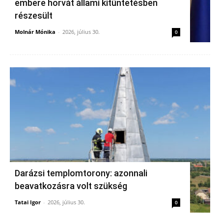
embere horvát állami kitüntetésben
részesült
Molnár Mónika
-
2026, július 30.
0
Darázsi templomtorony: azonnali
beavatkozásra volt szükség
Tatai Igor
-
2026, július 30.
0