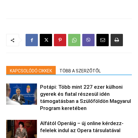
KAPCSOLÓDÓ CIKKEK
TÖBB A SZERZŐTŐL
Potápi: Több mint 227 ezer külhoni
gyerek és fiatal részesül idén
támogatásban a Szülőföldön Magyarul
Program keretében
Alfától Operáig – új online kérdezz-
felelek indul az Opera társulatával