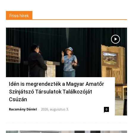
Friss hírek
Idén is megrendezték a Magyar Amatőr
Színjátszó Társulatok Találkozóját
Csúzán
Racsmány Dániel
-
2026, augusztus 3.
0