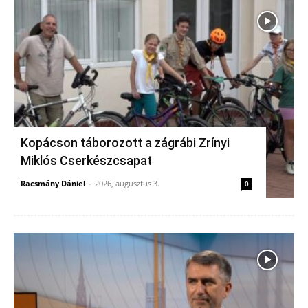
Kopácson táborozott a zágrábi Zrínyi
Miklós Cserkészcsapat
Racsmány Dániel
-
2026, augusztus 3.
0