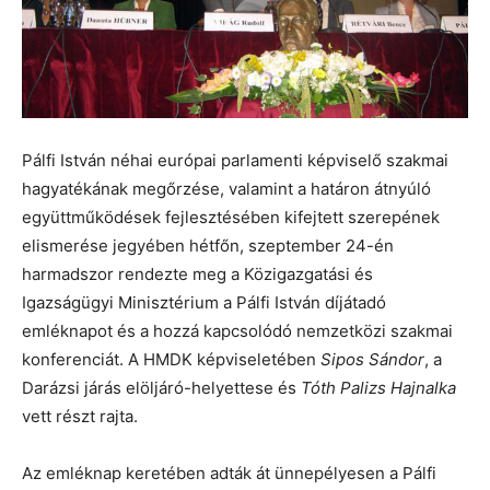
Pálfi István néhai európai parlamenti képviselő szakmai
hagyatékának megőrzése, valamint a határon átnyúló
együttműködések fejlesztésében kifejtett szerepének
elismerése jegyében hétfőn, szeptember 24-én
harmadszor rendezte meg a Közigazgatási és
Igazságügyi Minisztérium a Pálfi István díjátadó
emléknapot és a hozzá kapcsolódó nemzetközi szakmai
konferenciát. A HMDK képviseletében
Sipos Sándor
, a
Darázsi járás elöljáró-helyettese és
Tóth Palizs Hajnalka
vett részt rajta.
Az emléknap keretében adták át ünnepélyesen a Pálfi