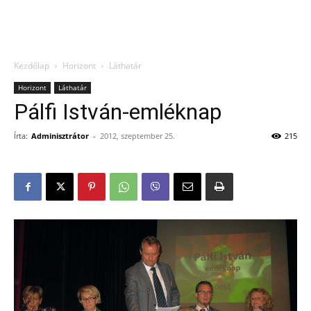
Kezdőlap
Horizont
Láthatár
Horizont
Láthatár
Pálfi István-emléknap
Írta:
Adminisztrátor
-
2012, szeptember 25.
215