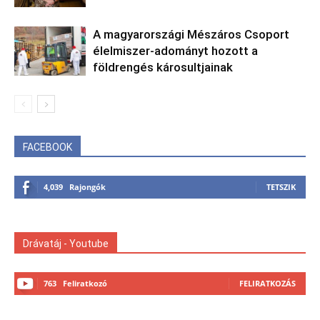
A magyarországi Mészáros Csoport
élelmiszer-adományt hozott a
földrengés károsultjainak
FACEBOOK
4,039
Rajongók
TETSZIK
Drávatáj - Youtube
763
Feliratkozó
FELIRATKOZÁS