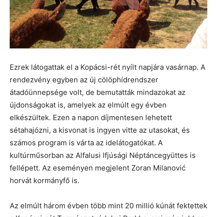
Ezrek látogattak el a Kopácsi-rét nyílt napjára vasárnap. A
rendezvény egyben az új cölöphídrendszer
átadóünnepsége volt, de bemutatták mindazokat az
újdonságokat is, amelyek az elmúlt egy évben
elkészültek. Ezen a napon díjmentesen lehetett
sétahajózni, a kisvonat is ingyen vitte az utasokat, és
számos program is várta az idelátogatókat. A
kultúrműsorban az Alfalusi Ifjúsági Néptáncegyüttes is
fellépett. Az eseményen megjelent Zoran Milanović
horvát kormányfő is.
Az elmúlt három évben több mint 20 millió kúnát fektettek