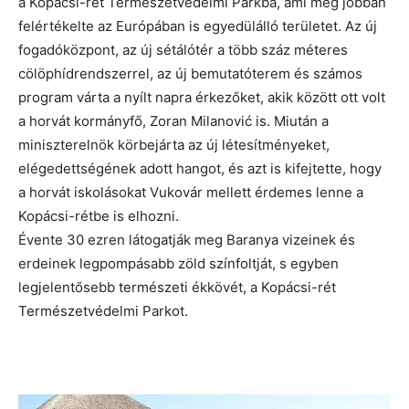
a Kopácsi-rét Természetvédelmi Parkba, ami még jobban
felértékelte az Európában is egyedülálló területet. Az új
fogadóközpont, az új sétálótér a több száz méteres
cölöphídrendszerrel, az új bemutatóterem és számos
program várta a nyílt napra érkezőket, akik között ott volt
a horvát kormányfő, Zoran Milanović is. Miután a
miniszterelnök körbejárta az új létesítményeket,
elégedettségének adott hangot, és azt is kifejtette, hogy
a horvát iskolásokat Vukovár mellett érdemes lenne a
Kopácsi-rétbe is elhozni.
Évente 30 ezren látogatják meg Baranya vizeinek és
erdeinek legpompásabb zöld színfoltját, s egyben
legjelentősebb természeti ékkövét, a Kopácsi-rét
Természetvédelmi Parkot.