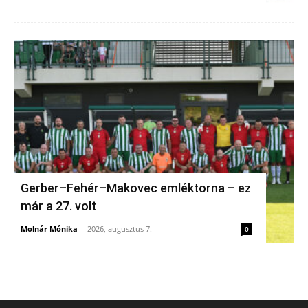
Gerber–Fehér–Makovec emléktorna – ez
már a 27. volt
Molnár Mónika
-
2026, augusztus 7.
0