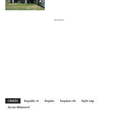
Hirdetés
CÍMKÉK
Kopački rit
Kopács
Kopácsi-rét
Nyílt nap
Zoran Milanović