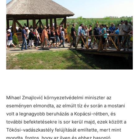
Mihael Zmajlović környezetvédelmi miniszter az
eseményen elmondta, az elmúlt tíz év során a mostani
volt a legnagyobb beruházás a Kopácsi-rétben, és
további befektetésekre is sor kerül majd, ezek között a
Tökösi-vadászkastély felújítását említette, mert mint
mondta, fontos, hogy az ilyen és ehhez hasonló