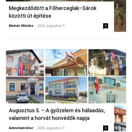
Megkezdődött a Főherceglak–Sárok
közötti út építése
Molnár Mónika
-
2026, augusztus 7.
0
Augusztus 5. – A győzelem és hálaadás,
valamint a horvát honvédők napja
Adminisztrátor
-
2026, augusztus 7.
0