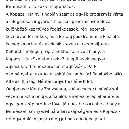
természeti értékeket megőrizzük.
A Kopácsi-rét nyílt napján számos egyéb program is várta
a látogatókat: ingyenes hajózás, panorámavonatozás,
különböző kézműves foglalkozások, régi sportok,
kézműves termékek, és a térség gasztronómiai kínálatát
is megismerhették azok, akik ezen a napon eljöttek.
Kulturális jellegű programokból sem volt hiány: a
Kopácsi-rét közelében fekvő települések magyar
egyesületeit rendszeresen meghívják a Park
eseményeire, ezúttal a laskói és várdaróci fiatalokból álló
Alfalusi Ifjúsági Néptáncegyüttes lépett föl.
Ognjenović Kettős Zsuzsanna, a tánccsoport művészeti
vezetője azt mondja, a fiatalok a nehéz terep ellenére is
egy igen szép produkcióval járultak hozzá ahhoz, hogy a
természeti környezet páratlan szépségére és a Kopácsi-
rét egyedülállóságára még jobban odafigyeljenek.