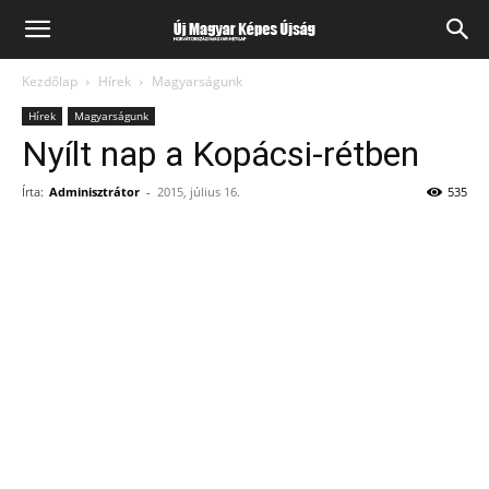
Kezdőlap
Hírek
Magyarságunk
Hírek
Magyarságunk
Nyílt nap a Kopácsi-rétben
Írta:
Adminisztrátor
-
2015, július 16.
535