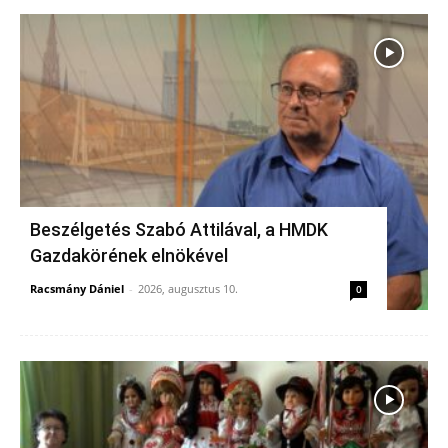
Beszélgetés Szabó Attilával, a HMDK
Gazdakörének elnökével
Racsmány Dániel
-
2026, augusztus 10.
0