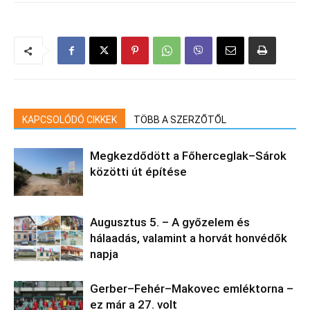
KAPCSOLÓDÓ CIKKEK
TÖBB A SZERZŐTŐL
Megkezdődött a Főherceglak–Sárok
közötti út építése
Augusztus 5. – A győzelem és
hálaadás, valamint a horvát honvédők
napja
Gerber–Fehér–Makovec emléktorna –
ez már a 27. volt