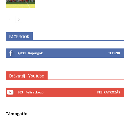
FACEBOOK
4,039
Rajongók
TETSZIK
Drávatáj - Youtube
763
Feliratkozó
FELIRATKOZÁS
Támogató: