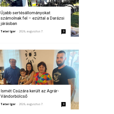
Újabb sertésállományokat
számolnak fel – ezúttal a Darázsi
járásban
Tatai Igor
-
2026, augusztus 7.
0
Ismét Csúzára került az Agrár-
Vándorbölcső
Tatai Igor
-
2026, augusztus 7.
0