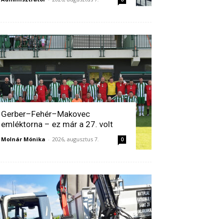
Gerber–Fehér–Makovec
emléktorna – ez már a 27. volt
Molnár Mónika
-
2026, augusztus 7.
0