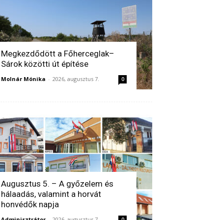
Megkezdődött a Főherceglak–
Sárok közötti út építése
Molnár Mónika
-
2026, augusztus 7.
0
Augusztus 5. – A győzelem és
hálaadás, valamint a horvát
honvédők napja
Adminisztrátor
-
2026, augusztus 7.
0