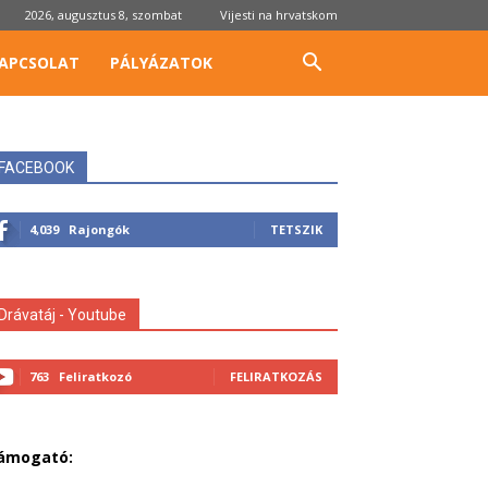
2026, augusztus 8, szombat
Vijesti na hrvatskom
APCSOLAT
PÁLYÁZATOK
FACEBOOK
4,039
Rajongók
TETSZIK
Drávatáj - Youtube
763
Feliratkozó
FELIRATKOZÁS
ámogató: