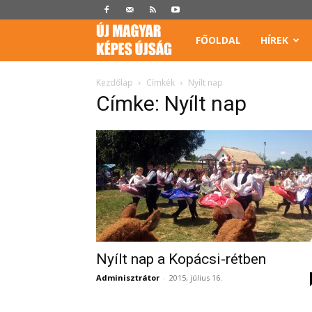
Képes
FŐOLDAL
HÍREK
Újság
Kezdőlap
Címkék
Nyílt nap
Címke: Nyílt nap
Nyílt nap a Kopácsi-rétben
Adminisztrátor
-
2015, július 16.