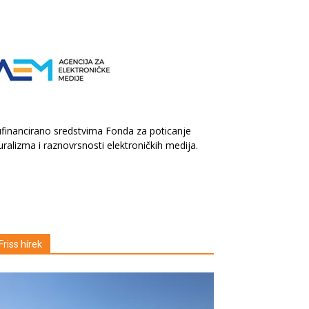
financirano sredstvima Fonda za poticanje
uralizma i raznovrsnosti elektroničkih medija.
Friss hírek