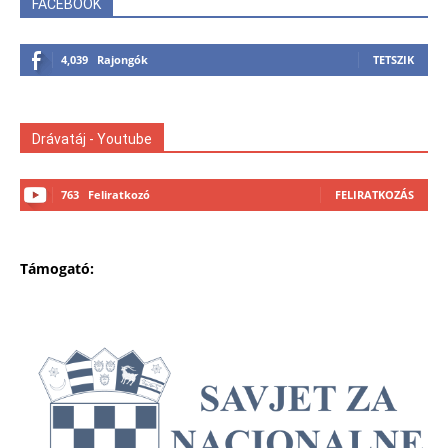
FACEBOOK
4,039
Rajongók
TETSZIK
Drávatáj - Youtube
763
Feliratkozó
FELIRATKOZÁS
Támogató: