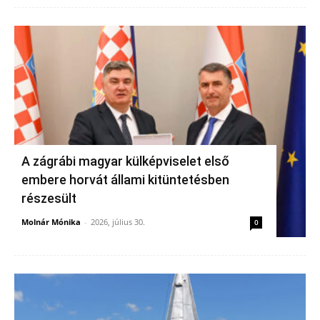
A zágrábi magyar külképviselet első
embere horvát állami kitüntetésben
részesült
Molnár Mónika
-
2026, július 30.
0