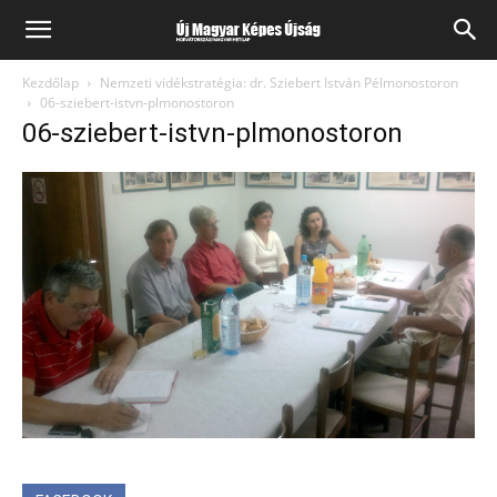
Kezdőlap
Nemzeti vidékstratégia: dr. Sziebert István Pélmonostoron
06-sziebert-istvn-plmonostoron
06-sziebert-istvn-plmonostoron