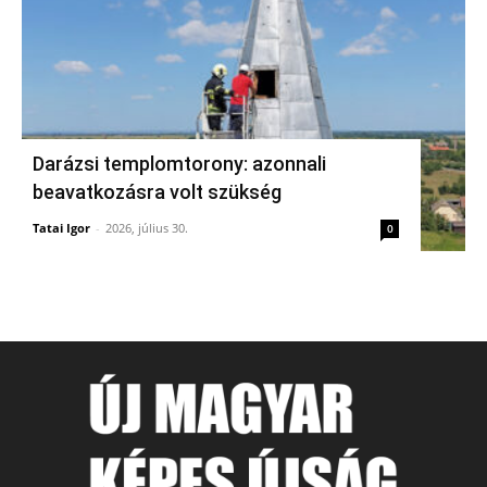
Darázsi templomtorony: azonnali
beavatkozásra volt szükség
Tatai Igor
-
2026, július 30.
0