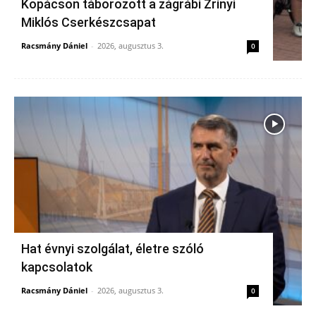
Kopácson táborozott a zágrábi Zrínyi
Miklós Cserkészcsapat
Racsmány Dániel
-
2026, augusztus 3.
0
Hat évnyi szolgálat, életre szóló
kapcsolatok
Racsmány Dániel
-
2026, augusztus 3.
0