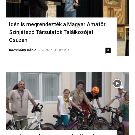
Idén is megrendezték a Magyar Amatőr
Színjátszó Társulatok Találkozóját
Csúzán
Racsmány Dániel
-
2026, augusztus 3.
0