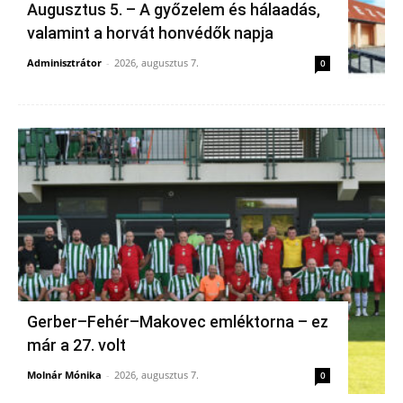
Augusztus 5. – A győzelem és hálaadás,
valamint a horvát honvédők napja
Adminisztrátor
-
2026, augusztus 7.
0
Gerber–Fehér–Makovec emléktorna – ez
már a 27. volt
Molnár Mónika
-
2026, augusztus 7.
0