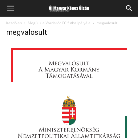
Kezdőlap
Megújul a Várdaróc FC futballpályája
megvalosult
megvalosult