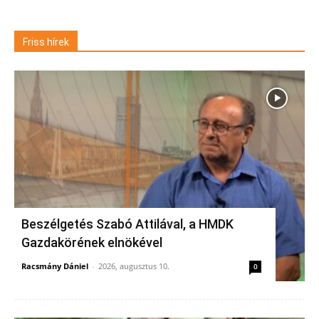
Friss hírek
Beszélgetés Szabó Attilával, a HMDK
Gazdakörének elnökével
Racsmány Dániel
-
2026, augusztus 10.
0