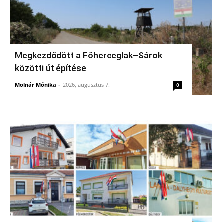
Megkezdődött a Főherceglak–Sárok
közötti út építése
Molnár Mónika
-
2026, augusztus 7.
0