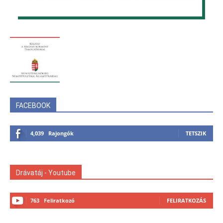
FACEBOOK
4,039
Rajongók
TETSZIK
Drávatáj - Youtube
763
Feliratkozó
FELIRATKOZÁS