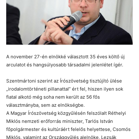
A november 27-én elnökké választott 35 éves költő új
arculatot és hangsúlyosabb társadalmi jelenlétet ígér.
Szentmártoni szerint az Írószövetség tisztújító ülése
„irodalomtörténeti pillanattal” ért fel, hiszen ilyen sok
fiatal alkotó még soha nem került az 56 fős
választmányba, sem az elnökségbe.
A Magyar Írószövetség közgyűlésén felszólalt Réthelyi
Miklós nemzeti erőforrás miniszter, Tarlós István
főpolgármester és kultúráért felelős helyettese, Csomós
Miklós, valamint az Országgyűlés alelnöke, Lezsák