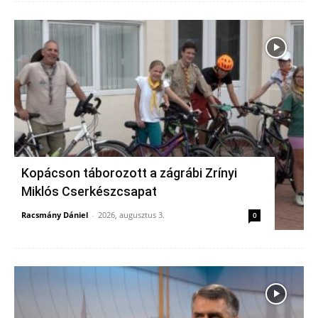
Kopácson táborozott a zágrábi Zrínyi
Miklós Cserkészcsapat
Racsmány Dániel
-
2026, augusztus 3.
0