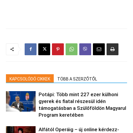
KAPCSOLÓDÓ CIKKEK
TÖBB A SZERZŐTŐL
Potápi: Több mint 227 ezer külhoni
gyerek és fiatal részesül idén
támogatásban a Szülőföldön Magyarul
Program keretében
Alfától Operáig – új online kérdezz-