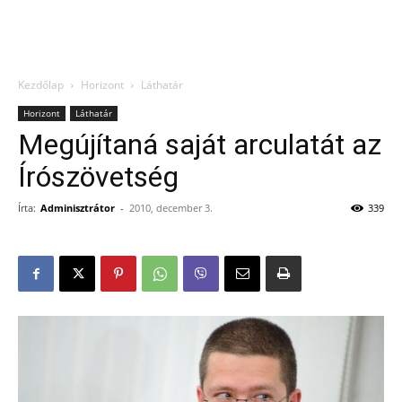
Kezdőlap
Horizont
Láthatár
Horizont
Láthatár
Megújítaná saját arculatát az
Írószövetség
Írta:
Adminisztrátor
-
2010, december 3.
339