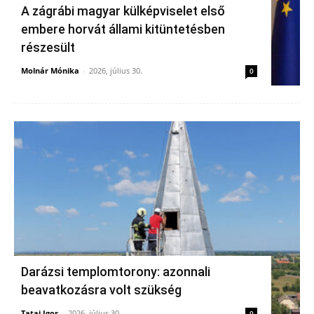
A zágrábi magyar külképviselet első
embere horvát állami kitüntetésben
részesült
Molnár Mónika
-
2026, július 30.
0
Darázsi templomtorony: azonnali
beavatkozásra volt szükség
Tatai Igor
-
2026, július 30.
0