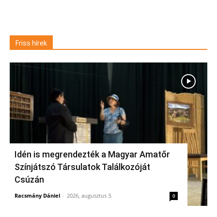
Friss hírek
Idén is megrendezték a Magyar Amatőr
Színjátszó Társulatok Találkozóját
Csúzán
Racsmány Dániel
-
2026, augusztus 3.
0