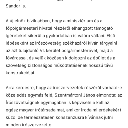
Sándor is.
A új elnök bízik abban, hogy a minisztérium és a
főpolgármesteri hivatal részéről elhangzott támogató
ígéreteket sikerül a gyakorlatban is valóra váltani. Első
lépéseként az Írószövetség székházáról kíván tárgyalni
az azt tulajdonló VI. kerület polgármesterével, majd a
fővárossal, és velük közösen kidolgozni az épület és a
szövetség biztonságos működtetésének hosszú távú
konstrukcióját.
Arra kérdésre, hogy az írószervezetek részéről várható-e
közeledés egymás felé, Szentmártoni János elmondta: az
Írószövetségnek egymagában is képviselnie kell az
egész magyar írótársadalmat, amikor irodalmi érdekekért
küzd, de természetesen konszenzusra kívánnak jutni
minden írószervezettel.