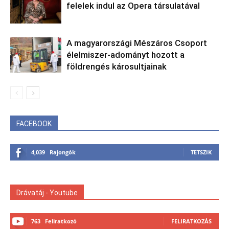
felelek indul az Opera társulatával
A magyarországi Mészáros Csoport
élelmiszer-adományt hozott a
földrengés károsultjainak
FACEBOOK
4,039
Rajongók
TETSZIK
Drávatáj - Youtube
763
Feliratkozó
FELIRATKOZÁS