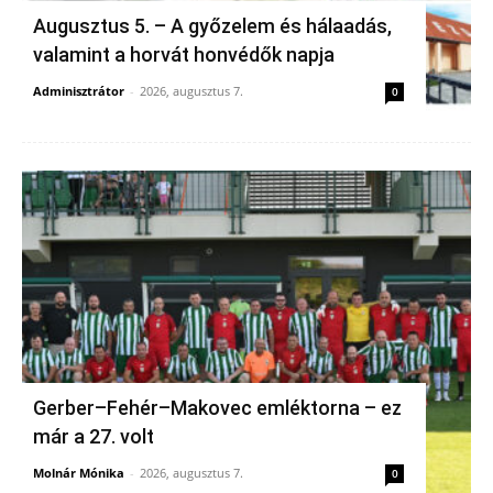
Augusztus 5. – A győzelem és hálaadás,
valamint a horvát honvédők napja
Adminisztrátor
-
2026, augusztus 7.
0
Gerber–Fehér–Makovec emléktorna – ez
már a 27. volt
Molnár Mónika
-
2026, augusztus 7.
0