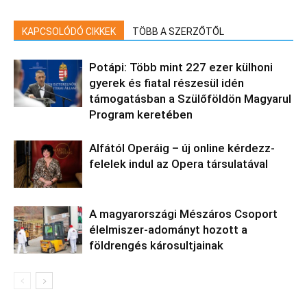
KAPCSOLÓDÓ CIKKEK
TÖBB A SZERZŐTŐL
Potápi: Több mint 227 ezer külhoni
gyerek és fiatal részesül idén
támogatásban a Szülőföldön Magyarul
Program keretében
Alfától Operáig – új online kérdezz-
felelek indul az Opera társulatával
A magyarországi Mészáros Csoport
élelmiszer-adományt hozott a
földrengés károsultjainak