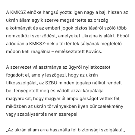
A KMKSZ elnöke hangsúlyozta: igen nagy a baj, hiszen az
ukrán állam egyik szerve megsértette az ország
alkotmányát és az emberi jogok biztosításáról szóló több
nemzetközi szerződést, amelyeket Ukrajna is aláírt. Ebből
adódóan a KMKSZ-nek a történtek súlyának megfelelő
módon kell reagálnia – emlékeztetett Kovács.
A szervezet választmánya az ügyről nyilatkozatot
fogadott el, amely leszögezi, hogy az ukrán
titkosszolgálat, az SZBU minden jogalap nélkül rendelt
be, fenyegetett meg és vádolt azzal kárpátaljai
magyarokat, hogy magyar állampolgárságot vettek fel,
miközben az ukrán törvényekben ilyen bűncselekmény
vagy szabálysértés nem szerepel.
„Az ukrán állam arra használta fel biztonsági szolgálatát,