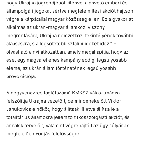
hogy Ukrajna jogrendjéből kilépve, alapvető emberi és
állampolgári jogokat sértve megfélemlítési akciót hajtson
végre a kárpátaljai magyar közösség ellen. Ez a gyakorlat
alkalmas az ukrán–magyar államközi viszony
megrontására, Ukrajna nemzetközi tekintélyének további
aláásására, s a legsötétebb sztálini időket idézi” –
olvasható a nyilatkozatban, amely megállapítja, hogy az
eset egy magyarellenes kampány eddigi legsúlyosabb
eleme, az ukrán állam történetének legsúlyosabb
provokációja.
A negyvenezres taglétszámú KMKSZ választmánya
felszólítja Ukrajna vezetőit, de mindenekelőtt Viktor
Janukovics elnököt, hogy állítsák, illetve állítsa le a
totalitárius államokra jellemző titkosszolgálati akciót, és
annak kitervelőit, valamint végrehajtóit az ügy súlyának
megfelelően vonják felelősségre.