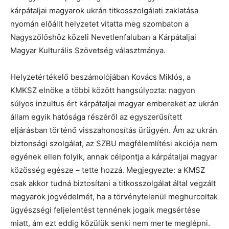
kárpátaljai magyarok ukrán titkosszolgálati zaklatása
nyomán előállt helyzetet vitatta meg szombaton a
Nagyszőlőshöz közeli Nevetlenfaluban a Kárpátaljai
Magyar Kulturális Szövetség választmánya.
Helyzetértékelő beszámolójában Kovács Miklós, a
KMKSZ elnöke a többi között hangsúlyozta: nagyon
súlyos inzultus ért kárpátaljai magyar embereket az ukrán
állam egyik hatósága részéről az egyszerűsített
eljárásban történő visszahonosítás ürügyén. Ám az ukrán
biztonsági szolgálat, az SZBU megfélemlítési akciója nem
egyének ellen folyik, annak célpontja a kárpátaljai magyar
közösség egésze – tette hozzá. Megjegyezte: a KMSZ
csak akkor tudná biztosítani a titkosszolgálat által vegzált
magyarok jogvédelmét, ha a törvénytelenül meghurcoltak
ügyészségi feljelentést tennének jogaik megsértése
miatt, ám ezt eddig közülük senki nem merte meglépni.