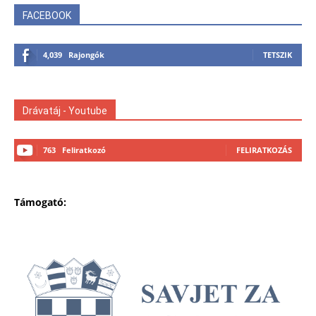
FACEBOOK
4,039
Rajongók
TETSZIK
Drávatáj - Youtube
763
Feliratkozó
FELIRATKOZÁS
Támogató: