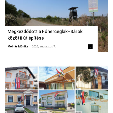
Megkezdődött a Főherceglak–Sárok
közötti út építése
Molnár Mónika
-
2026, augusztus 7.
0