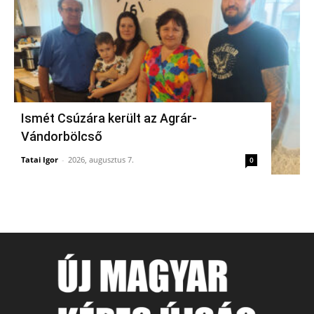
Ismét Csúzára került az Agrár-
Vándorbölcső
Tatai Igor
-
2026, augusztus 7.
0