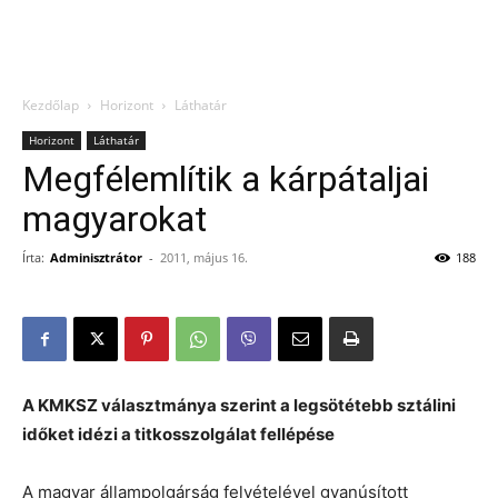
Kezdőlap
Horizont
Láthatár
Horizont
Láthatár
Megfélemlítik a kárpátaljai
magyarokat
Írta:
Adminisztrátor
-
2011, május 16.
188
A KMKSZ választmánya szerint a legsötétebb sztálini
időket idézi a titkosszolgálat fellépése
A magyar állampolgárság felvételével gyanúsított