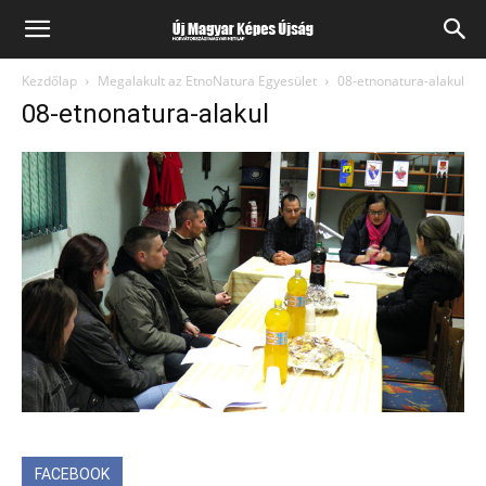
Kezdőlap
Megalakult az EtnoNatura Egyesület
08-etnonatura-alakul
08-etnonatura-alakul
FACEBOOK