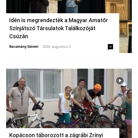
Idén is megrendezték a Magyar Amatőr
Színjátszó Társulatok Találkozóját
Csúzán
Racsmány Dániel
-
2026, augusztus 3.
0
Kopácson táborozott a zágrábi Zrínyi