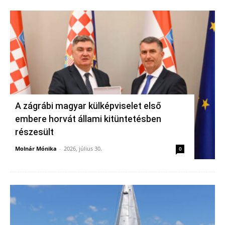
A zágrábi magyar külképviselet első
embere horvát állami kitüntetésben
részesült
Molnár Mónika
-
2026, július 30.
0