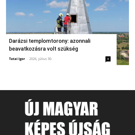
Darázsi templomtorony: azonnali
beavatkozásra volt szükség
Tatai Igor
-
2026, július 30.
0