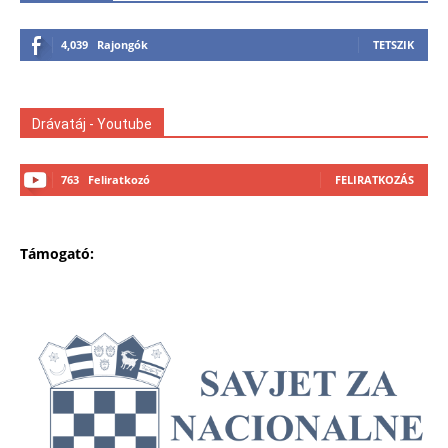
4,039
Rajongók
TETSZIK
Drávatáj - Youtube
763
Feliratkozó
FELIRATKOZÁS
Támogató: