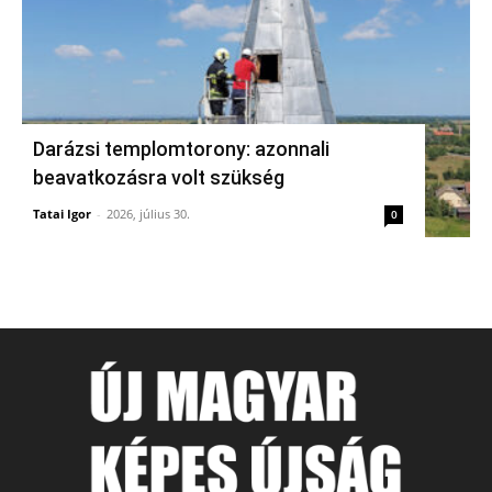
Darázsi templomtorony: azonnali
beavatkozásra volt szükség
Tatai Igor
-
2026, július 30.
0