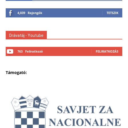
4,039
Rajongók
TETSZIK
Drávatáj - Youtube
763
Feliratkozó
FELIRATKOZÁS
Támogató: