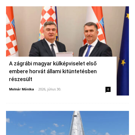
A zágrábi magyar külképviselet első
embere horvát állami kitüntetésben
részesült
Molnár Mónika
-
2026, július 30.
0