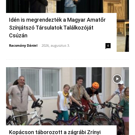
Idén is megrendezték a Magyar Amatőr
Színjátszó Társulatok Találkozóját
Csúzán
Racsmány Dániel
-
2026, augusztus 3.
0
Kopácson táborozott a zágrábi Zrínyi