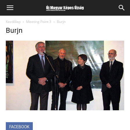
Kezdőlap
Meeting Point 3
Burjn
Burjn
FACEBOOK