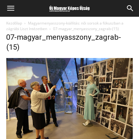
Kezdőlap
Magyarmenyasszony-kiállítás: női sorsok a fókuszban a
zágrábi Liszt Intézetben
07-magyar_menyasszony_zagrab-(15)
07-magyar_menyasszony_zagrab-
(15)