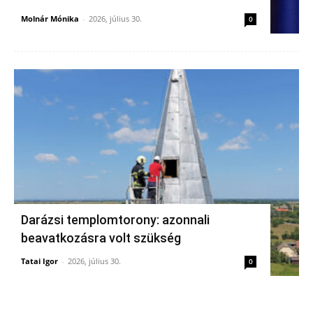
Molnár Mónika
-
2026, július 30.
0
Darázsi templomtorony: azonnali
beavatkozásra volt szükség
Tatai Igor
-
2026, július 30.
0