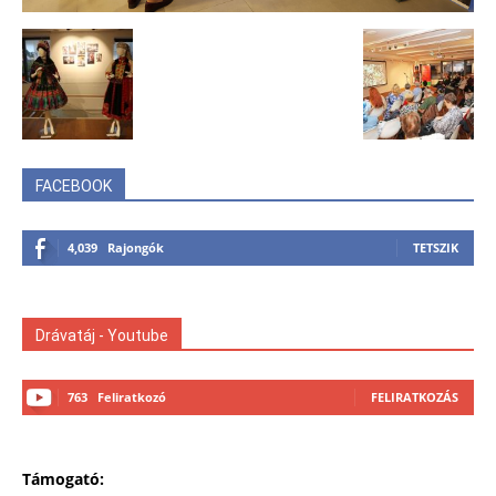
FACEBOOK
4,039
Rajongók
TETSZIK
Drávatáj - Youtube
763
Feliratkozó
FELIRATKOZÁS
Támogató: