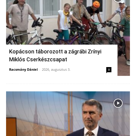
Kopácson táborozott a zágrábi Zrínyi
Miklós Cserkészcsapat
Racsmány Dániel
-
2026, augusztus 3.
0