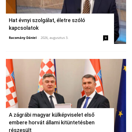
Hat évnyi szolgálat, életre szóló
kapcsolatok
Racsmány Dániel
-
2026, augusztus 3.
0
A zágrábi magyar külképviselet első
embere horvát állami kitüntetésben
részesült