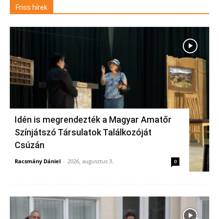
Friss hírek
Idén is megrendezték a Magyar Amatőr
Színjátszó Társulatok Találkozóját
Csúzán
Racsmány Dániel
-
2026, augusztus 3.
0