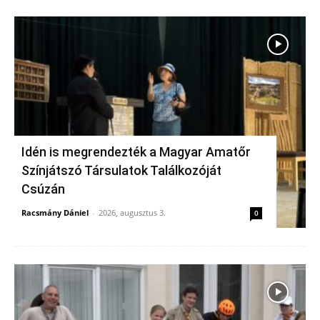
Idén is megrendezték a Magyar Amatőr
Színjátszó Társulatok Találkozóját
Csúzán
Racsmány Dániel
-
2026, augusztus 3.
0