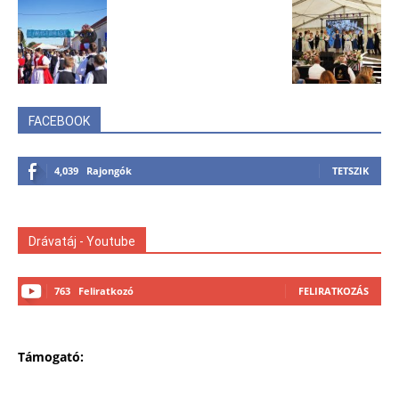
FACEBOOK
4,039
Rajongók
TETSZIK
Drávatáj - Youtube
763
Feliratkozó
FELIRATKOZÁS
Támogató: