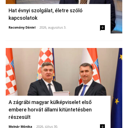
Hat évnyi szolgálat, életre szóló
kapcsolatok
Racsmány Dániel
-
2026, augusztus 3.
0
A zágrábi magyar külképviselet első
embere horvát állami kitüntetésben
részesült
Molnár Mónika
-
2026, július 30.
0