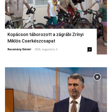
Kopácson táborozott a zágrábi Zrínyi
Miklós Cserkészcsapat
Racsmány Dániel
-
2026, augusztus 3.
0