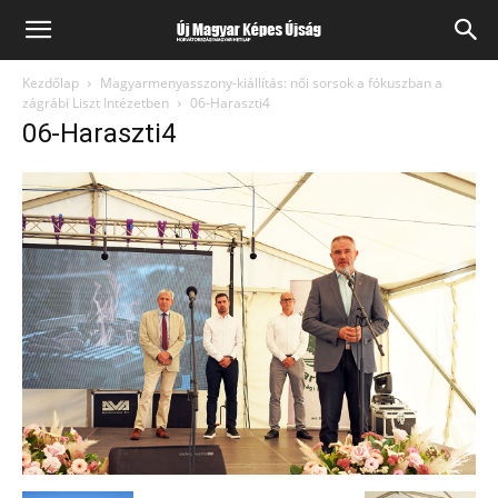
Kezdőlap
Magyarmenyasszony-kiállítás: női sorsok a fókuszban a
zágrábi Liszt Intézetben
06-Haraszti4
06-Haraszti4