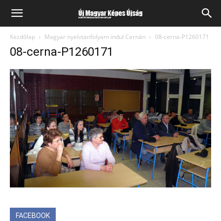
Kezdőlap
Magyar nyelvtanfolyam indul Cernán
08-cerna-P1260171
08-cerna-P1260171
FACEBOOK