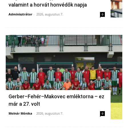
valamint a horvát honvédők napja
Adminisztrátor
-
2026, augusztus 7.
0
Gerber–Fehér–Makovec emléktorna – ez
már a 27. volt
Molnár Mónika
-
2026, augusztus 7.
0