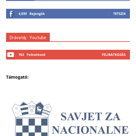
4,039
Rajongók
TETSZIK
Drávatáj - Youtube
763
Feliratkozó
FELIRATKOZÁS
Támogató: