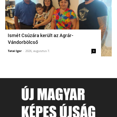
Ismét Csúzára került az Agrár-
Vándorbölcső
Tatai Igor
-
2026, augusztus 7.
0