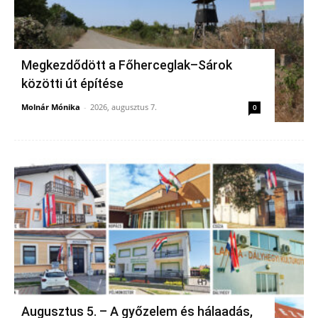
Megkezdődött a Főherceglak–Sárok
közötti út építése
Molnár Mónika
-
2026, augusztus 7.
0
Augusztus 5. – A győzelem és hálaadás,