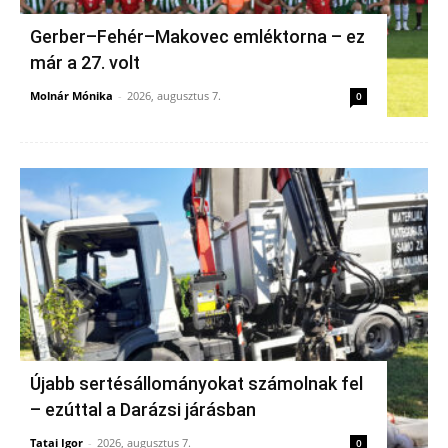
Gerber–Fehér–Makovec emléktorna – ez
már a 27. volt
Molnár Mónika
-
2026, augusztus 7.
0
Újabb sertésállományokat számolnak fel
– ezúttal a Darázsi járásban
Tatai Igor
-
2026, augusztus 7.
0