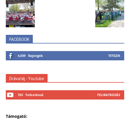
FACEBOOK
4,039
Rajongók
TETSZIK
Drávatáj - Youtube
763
Feliratkozó
FELIRATKOZÁS
Támogató: