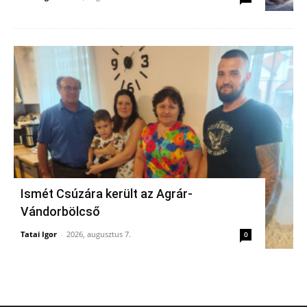
Ismét Csúzára került az Agrár-
Vándorbölcső
Tatai Igor
-
2026, augusztus 7.
0