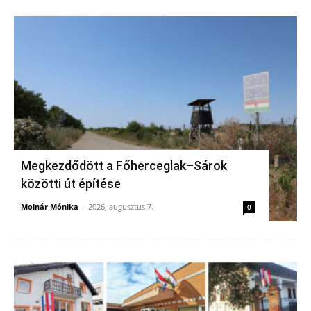
Megkezdődött a Főherceglak–Sárok
közötti út építése
Molnár Mónika
-
2026, augusztus 7.
0