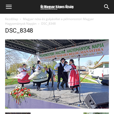
Kezdőlap
Magyar nóta és gulyásillat a pélmonostori Magyar
Hagyományok Napján
DSC_8348
DSC_8348