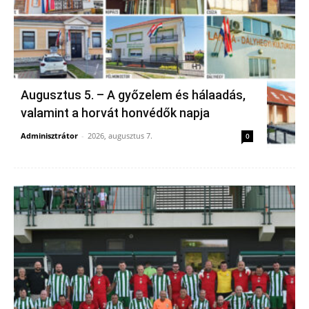
Augusztus 5. – A győzelem és hálaadás,
valamint a horvát honvédők napja
Adminisztrátor
-
2026, augusztus 7.
0