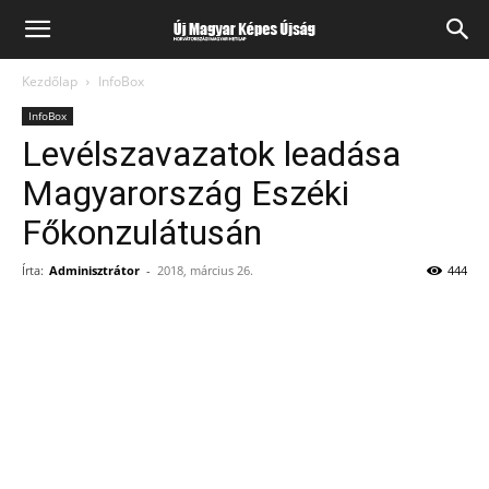
Kezdőlap
InfoBox
InfoBox
Levélszavazatok leadása
Magyarország Eszéki
Főkonzulátusán
Írta:
Adminisztrátor
-
2018, március 26.
444