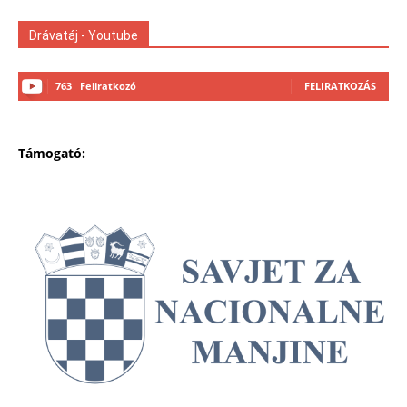
Drávatáj - Youtube
763
Feliratkozó
FELIRATKOZÁS
Támogató: