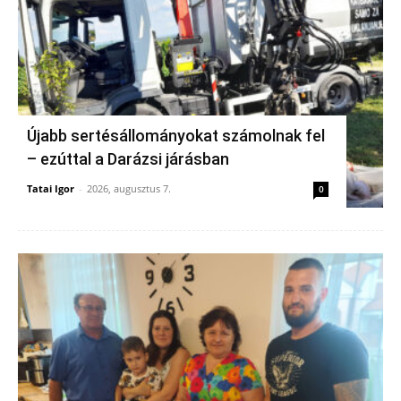
Újabb sertésállományokat számolnak fel
– ezúttal a Darázsi járásban
Tatai Igor
-
2026, augusztus 7.
0