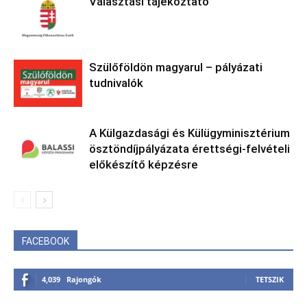
Választási tájékoztató
Szülőföldön magyarul – pályázati
tudnivalók
A Külgazdasági és Külügyminisztérium
ösztöndíjpályázata érettségi-felvételi
előkészítő képzésre
FACEBOOK
4,039
Rajongók
TETSZIK