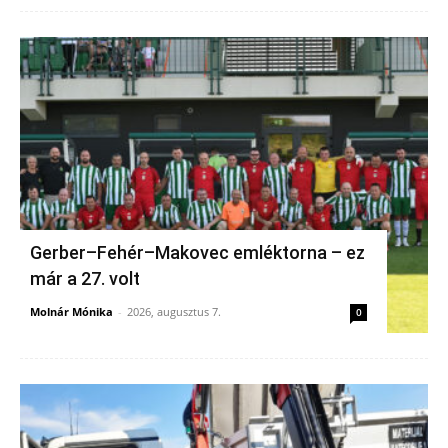
Gerber–Fehér–Makovec emléktorna – ez
már a 27. volt
Molnár Mónika
-
2026, augusztus 7.
0