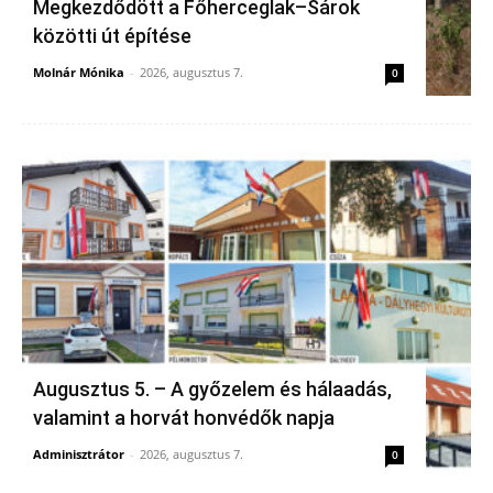
Megkezdődött a Főherceglak–Sárok
közötti út építése
Molnár Mónika
-
2026, augusztus 7.
0
Augusztus 5. – A győzelem és hálaadás,
valamint a horvát honvédők napja
Adminisztrátor
-
2026, augusztus 7.
0