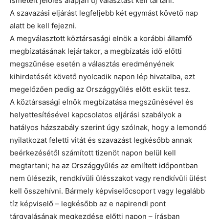
ismételt jelölés alapján új választást kell tartani.
A szavazási eljárást legfeljebb két egymást követő nap
alatt be kell fejezni.
A megválasztott köztársasági elnök a korábbi államfő
megbízatásának lejártakor, a megbízatás idő előtti
megszűnése esetén a választás eredményének
kihirdetését követő nyolcadik napon lép hivatalba, ezt
megelőzően pedig az Országgyűlés előtt esküt tesz.
A köztársasági elnök megbízatása megszűnésével és
helyettesítésével kapcsolatos eljárási szabályok a
hatályos házszabály szerint úgy szólnak, hogy a lemondó
nyilatkozat feletti vitát és szavazást legkésőbb annak
beérkezésétől számított tizenöt napon belül kell
megtartani; ha az Országgyűlés az említett időpontban
nem ülésezik, rendkívüli ülésszakot vagy rendkívüli ülést
kell összehívni. Bármely képviselőcsoport vagy legalább
tíz képviselő – legkésőbb az e napirendi pont
tárgyalásának megkezdése előtti napon – írásban