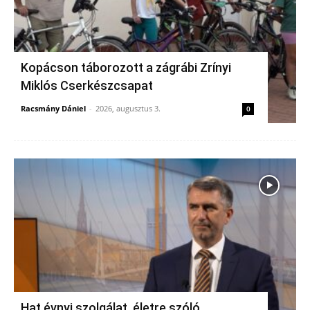
Kopácson táborozott a zágrábi Zrínyi
Miklós Cserkészcsapat
Racsmány Dániel
-
2026, augusztus 3.
0
Hat évnyi szolgálat, életre szóló