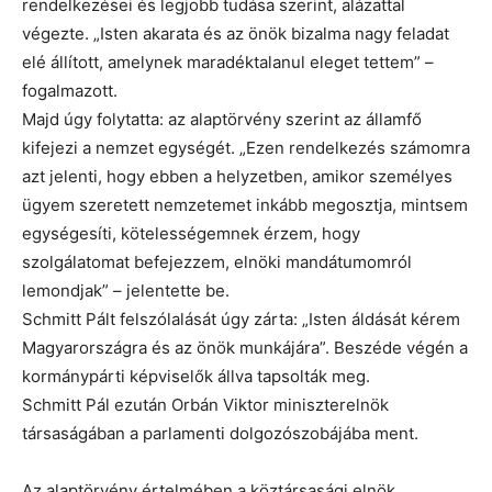
rendelkezései és legjobb tudása szerint, alázattal
végezte. „Isten akarata és az önök bizalma nagy feladat
elé állított, amelynek maradéktalanul eleget tettem” –
fogalmazott.
Majd úgy folytatta: az alaptörvény szerint az államfő
kifejezi a nemzet egységét. „Ezen rendelkezés számomra
azt jelenti, hogy ebben a helyzetben, amikor személyes
ügyem szeretett nemzetemet inkább megosztja, mintsem
egységesíti, kötelességemnek érzem, hogy
szolgálatomat befejezzem, elnöki mandátumomról
lemondjak” – jelentette be.
Schmitt Pált felszólalását úgy zárta: „Isten áldását kérem
Magyarországra és az önök munkájára”. Beszéde végén a
kormánypárti képviselők állva tapsolták meg.
Schmitt Pál ezután Orbán Viktor miniszterelnök
társaságában a parlamenti dolgozószobájába ment.
Az alaptörvény értelmében a köztársasági elnök