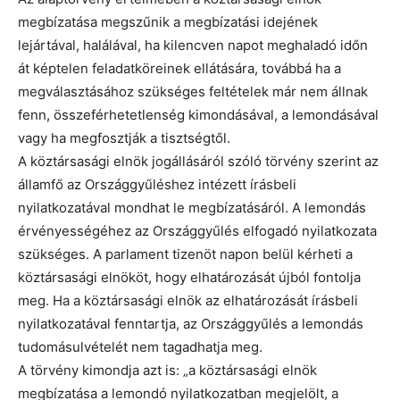
megbízatása megszűnik a megbízatási idejének
lejártával, halálával, ha kilencven napot meghaladó időn
át képtelen feladatköreinek ellátására, továbbá ha a
megválasztásához szükséges feltételek már nem állnak
fenn, összeférhetetlenség kimondásával, a lemondásával
vagy ha megfosztják a tisztségtől.
A köztársasági elnök jogállásáról szóló törvény szerint az
államfő az Országgyűléshez intézett írásbeli
nyilatkozatával mondhat le megbízatásáról. A lemondás
érvényességéhez az Országgyűlés elfogadó nyilatkozata
szükséges. A parlament tizenöt napon belül kérheti a
köztársasági elnököt, hogy elhatározását újból fontolja
meg. Ha a köztársasági elnök az elhatározását írásbeli
nyilatkozatával fenntartja, az Országgyűlés a lemondás
tudomásulvételét nem tagadhatja meg.
A törvény kimondja azt is: „a köztársasági elnök
megbízatása a lemondó nyilatkozatban megjelölt, a