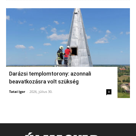
Darázsi templomtorony: azonnali
beavatkozásra volt szükség
Tatai Igor
-
2026, július 30.
0