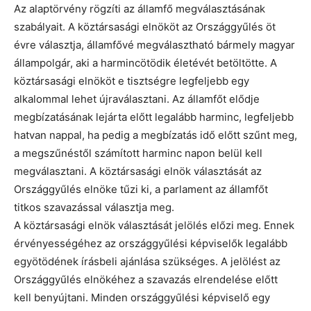
Az alaptörvény rögzíti az államfő megválasztásának
szabályait. A köztársasági elnököt az Országgyűlés öt
évre választja, államfővé megválasztható bármely magyar
állampolgár, aki a harmincötödik életévét betöltötte. A
köztársasági elnököt e tisztségre legfeljebb egy
alkalommal lehet újraválasztani. Az államfőt elődje
megbízatásának lejárta előtt legalább harminc, legfeljebb
hatvan nappal, ha pedig a megbízatás idő előtt szűnt meg,
a megszűnéstől számított harminc napon belül kell
megválasztani. A köztársasági elnök választását az
Országgyűlés elnöke tűzi ki, a parlament az államfőt
titkos szavazással választja meg.
A köztársasági elnök választását jelölés előzi meg. Ennek
érvényességéhez az országgyűlési képviselők legalább
egyötödének írásbeli ajánlása szükséges. A jelölést az
Országgyűlés elnökéhez a szavazás elrendelése előtt
kell benyújtani. Minden országgyűlési képviselő egy