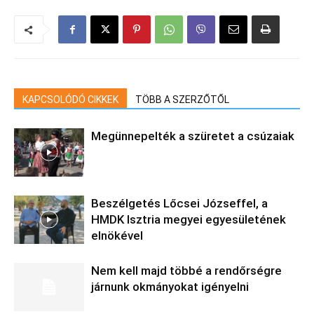
KAPCSOLÓDÓ CIKKEK
TÖBB A SZERZŐTŐL
Megünnepelték a szüretet a csúzaiak
Beszélgetés Lőcsei Józseffel, a
HMDK Isztria megyei egyesületének
elnökével
Nem kell majd többé a rendőrségre
járnunk okmányokat igényelni