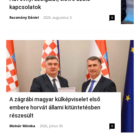
kapcsolatok
Racsmány Dániel
-
2026, augusztus 3.
0
A zágrábi magyar külképviselet első
embere horvát állami kitüntetésben
részesült
Molnár Mónika
-
2026, július 30.
0