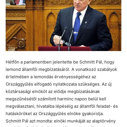
Hétfőn a parlamentben jelentette be Schmitt Pál, hogy
lemond államfői megbízatásáról. A vonatkozó szabályok
értelmében a lemondás érvényességéhez az
Országgyűlés elfogadó nyilatkozata szükséges. Az új
köztársasági elnököt az elődje megbízatásának
megszűnésétől számított harminc napon belül kell
megválasztani, hivatalba lépéséig az államfői feladat- és
hatásköröket az Országgyűlés elnöke gyakorolja.
Schmitt Pál azt mondta: elnöki munkáját az alaptörvény