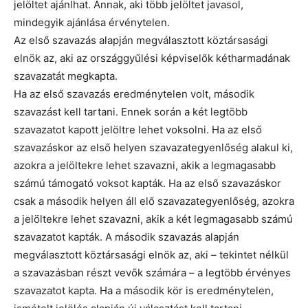
jelöltet ajánlhat. Annak, aki több jelöltet javasol,
mindegyik ajánlása érvénytelen.
Az első szavazás alapján megválasztott köztársasági
elnök az, aki az országgyűlési képviselők kétharmadának
szavazatát megkapta.
Ha az első szavazás eredménytelen volt, második
szavazást kell tartani. Ennek során a két legtöbb
szavazatot kapott jelöltre lehet voksolni. Ha az első
szavazáskor az első helyen szavazategyenlőség alakul ki,
azokra a jelöltekre lehet szavazni, akik a legmagasabb
számú támogató voksot kapták. Ha az első szavazáskor
csak a második helyen áll elő szavazategyenlőség, azokra
a jelöltekre lehet szavazni, akik a két legmagasabb számú
szavazatot kapták. A második szavazás alapján
megválasztott köztársasági elnök az, aki – tekintet nélkül
a szavazásban részt vevők számára – a legtöbb érvényes
szavazatot kapta. Ha a második kör is eredménytelen,