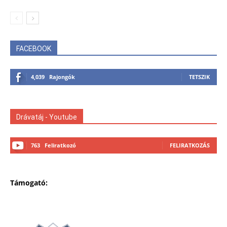
FACEBOOK
4,039
Rajongók
TETSZIK
Drávatáj - Youtube
763
Feliratkozó
FELIRATKOZÁS
Támogató: