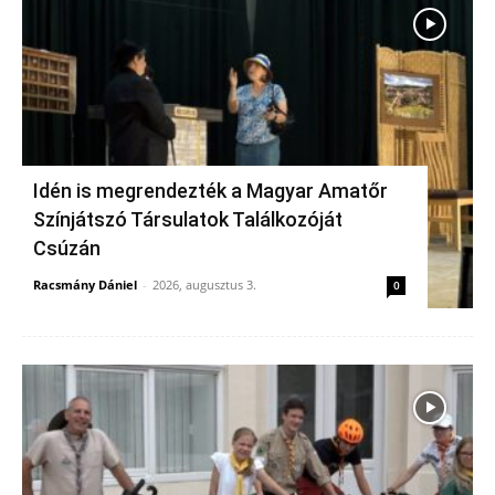
Idén is megrendezték a Magyar Amatőr
Színjátszó Társulatok Találkozóját
Csúzán
Racsmány Dániel
-
2026, augusztus 3.
0