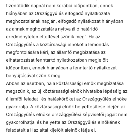
tizenötödik napnál nem korábbi időpontban, ennek
hiányában az Országgyűlés elfogadó nyilatkozata
meghozatalának napján, elfogadó nyilatkozat hiányában
az annak meghozatalára nyitva álló határidő
eredménytelen elteltével szűnik meg”. Ha az
Országgyűlés a köztársasági elnököt a lemondás
megfontolására kéri, az államfő megbízatása az
elhatározását fenntartó nyilatkozatban megjelölt
időpontban, ennek hiányában a fenntartó nyilatkozat
benyújtásával szűnik meg.
Abban az esetben, ha a köztársasági elnök megbízatása
megszűnik, az új köztársasági elnök hivatalba lépéséig az
államfői feladat- és hatásköröket az Országgyűlés elnöke
gyakorolja. A köztársasági elnök helyettesítése idején az
Országgyűlés elnöke országgyűlési képviselői jogait nem
gyakorolhatja, és helyette az Országgyűlés elnökének
feladatait a Ház által kijelölt alelnök látja el.