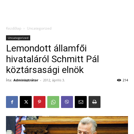
Kezdőlap
Uncategorized
Uncategorized
Lemondott államfői
hivataláról Schmitt Pál
köztársasági elnök
Írta:
Adminisztrátor
-
2012, április 3.
214