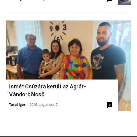
Ismét Csúzára került az Agrár-
Vándorbölcső
Tatai Igor
-
2026, augusztus 7.
0