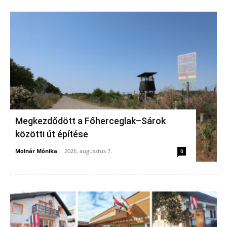
Megkezdődött a Főherceglak–Sárok
közötti út építése
Molnár Mónika
-
2026, augusztus 7.
0