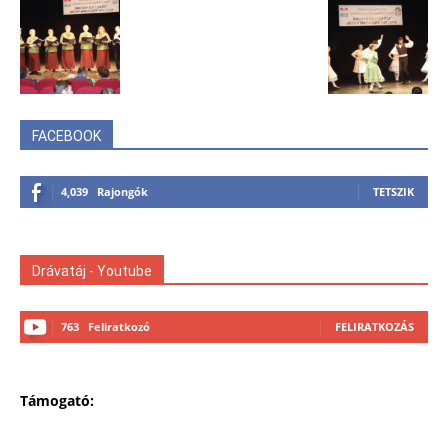
FACEBOOK
4,039
Rajongók
TETSZIK
Drávatáj - Youtube
763
Feliratkozó
FELIRATKOZÁS
Támogató: