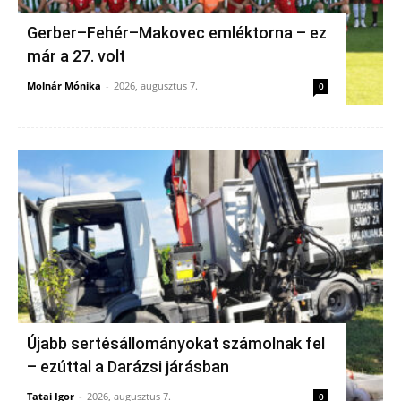
Gerber–Fehér–Makovec emléktorna – ez
már a 27. volt
Molnár Mónika
-
2026, augusztus 7.
0
Újabb sertésállományokat számolnak fel
– ezúttal a Darázsi járásban
Tatai Igor
-
2026, augusztus 7.
0