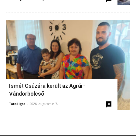
Ismét Csúzára került az Agrár-
Vándorbölcső
Tatai Igor
-
2026, augusztus 7.
0