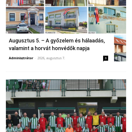
Augusztus 5. – A győzelem és hálaadás,
valamint a horvát honvédők napja
Adminisztrátor
-
2026, augusztus 7.
0