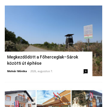
Megkezdődött a Főherceglak–Sárok
közötti út építése
Molnár Mónika
-
2026, augusztus 7.
0