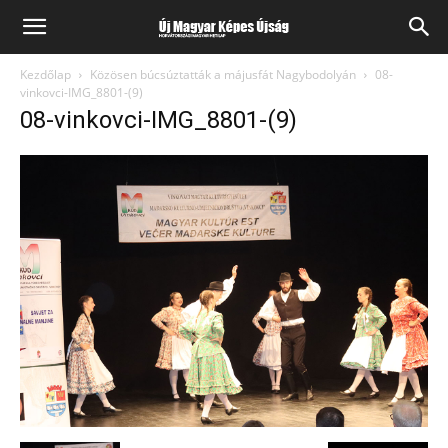
Kezdőlap
Közösen búcsúztatták a májusfát Nagybodolyán
08-
vinkovci-IMG_8801-(9)
08-vinkovci-IMG_8801-(9)