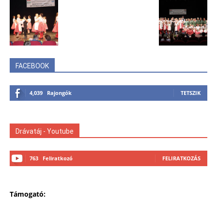
FACEBOOK
4,039
Rajongók
TETSZIK
Drávatáj - Youtube
763
Feliratkozó
FELIRATKOZÁS
Támogató: