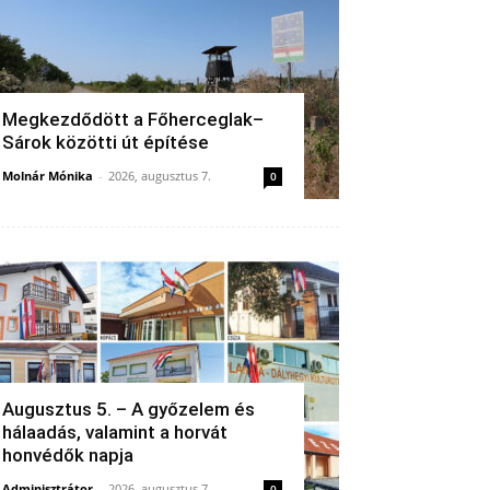
Megkezdődött a Főherceglak–
Sárok közötti út építése
Molnár Mónika
-
2026, augusztus 7.
0
Augusztus 5. – A győzelem és
hálaadás, valamint a horvát
honvédők napja
Adminisztrátor
-
2026, augusztus 7.
0