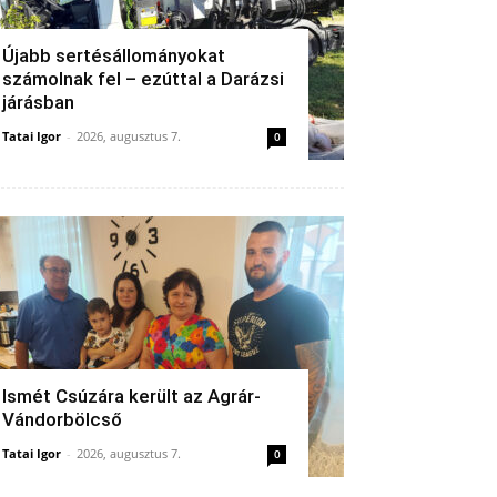
Újabb sertésállományokat
számolnak fel – ezúttal a Darázsi
járásban
Tatai Igor
-
2026, augusztus 7.
0
Ismét Csúzára került az Agrár-
Vándorbölcső
Tatai Igor
-
2026, augusztus 7.
0