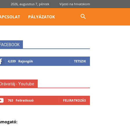
2026, augusztus 7, péntek
Vijesti na hrvatskom
APCSOLAT
PÁLYÁZATOK
FACEBOOK
4,039
Rajongók
TETSZIK
Drávatáj - Youtube
763
Feliratkozó
FELIRATKOZÁS
ámogató: