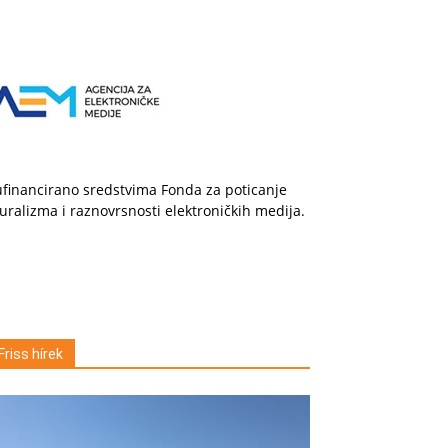
financirano sredstvima Fonda za poticanje
uralizma i raznovrsnosti elektroničkih medija.
Friss hírek