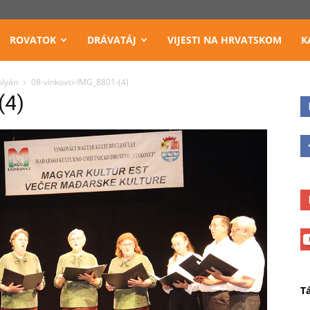
ROVATOK
DRÁVATÁJ
VIJESTI NA HRVATSKOM
K
olyán
08-vinkovci-IMG_8801-(4)
(4)
T