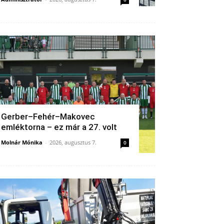
Gerber–Fehér–Makovec
emléktorna – ez már a 27. volt
Molnár Mónika
-
2026, augusztus 7.
0