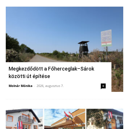
Megkezdődött a Főherceglak–Sárok
közötti út építése
Molnár Mónika
-
2026, augusztus 7.
0