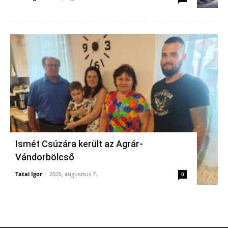
Ismét Csúzára került az Agrár-
Vándorbölcső
Tatai Igor
-
2026, augusztus 7.
0