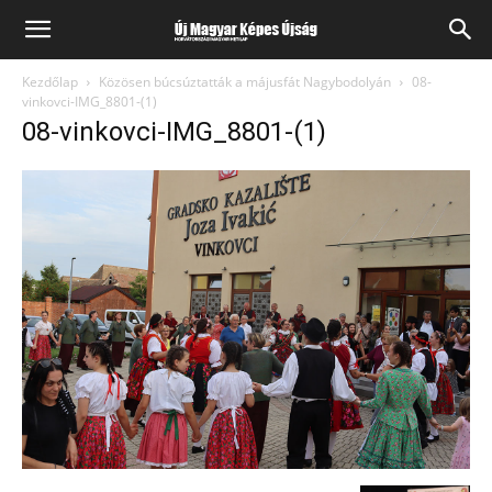
Kezdőlap
Közösen búcsúztatták a májusfát Nagybodolyán
08-
vinkovci-IMG_8801-(1)
08-vinkovci-IMG_8801-(1)