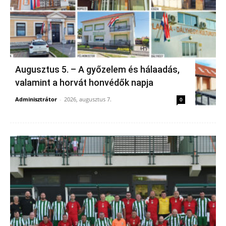
Augusztus 5. – A győzelem és hálaadás,
valamint a horvát honvédők napja
Adminisztrátor
-
2026, augusztus 7.
0