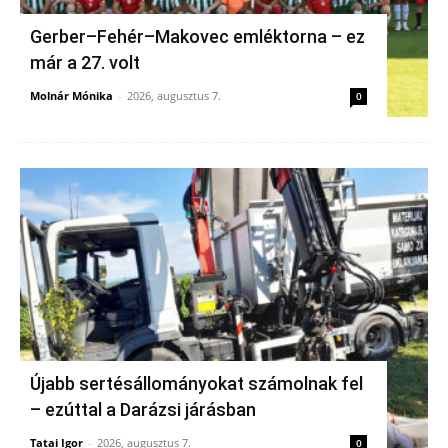
Gerber–Fehér–Makovec emléktorna – ez
már a 27. volt
Molnár Mónika
-
2026, augusztus 7.
0
Újabb sertésállományokat számolnak fel
– ezúttal a Darázsi járásban
Tatai Igor
-
2026, augusztus 7.
0