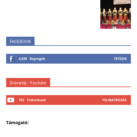
FACEBOOK
4,039
Rajongók
TETSZIK
Drávatáj - Youtube
763
Feliratkozó
FELIRATKOZÁS
Támogató: