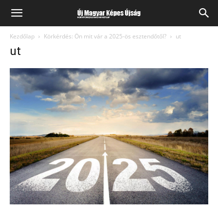
Kezdőlap
Körkérdés: Ön mit vár a 2025-ös esztendőtől?
ut
ut