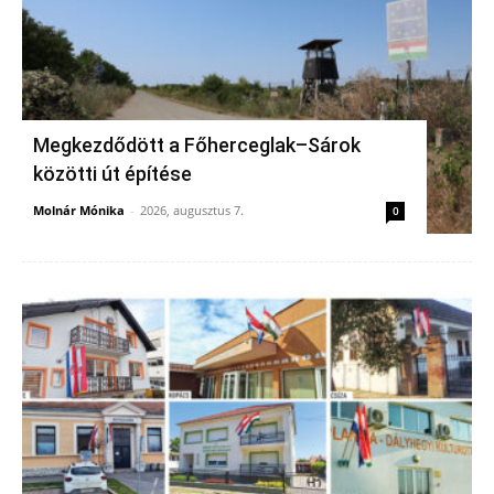
Megkezdődött a Főherceglak–Sárok
közötti út építése
Molnár Mónika
-
2026, augusztus 7.
0