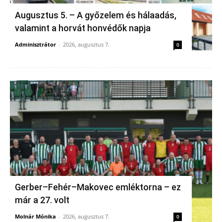
Augusztus 5. – A győzelem és hálaadás,
valamint a horvát honvédők napja
Adminisztrátor
-
2026, augusztus 7.
0
Gerber–Fehér–Makovec emléktorna – ez
már a 27. volt
Molnár Mónika
-
2026, augusztus 7.
0