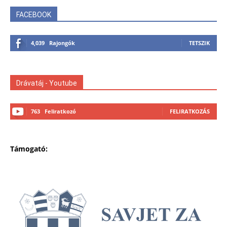
FACEBOOK
4,039
Rajongók
TETSZIK
Drávatáj - Youtube
763
Feliratkozó
FELIRATKOZÁS
Támogató: