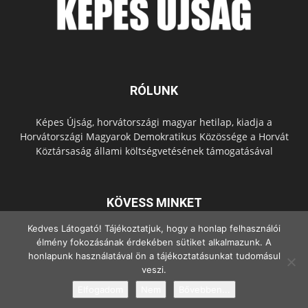
RÓLUNK
Képes Újság, horvátországi magyar hetilap, kiadja a
Horvátországi Magyarok Demokratikus Közössége a Horvát
Köztársaság állami költségvetésének támogatásával
KÖVESS MINKET
Kedves Látogató! Tájékoztatjuk, hogy a honlap felhasználói
élmény fokozásának érdekében sütiket alkalmazunk. A
honlapunk használatával ön a tájékoztatásunkat tudomásul
veszi.
Elfogadom
Nem
Bővebben...
© Copyright - 2022 Minden jog fenntartva.