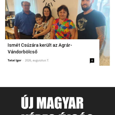
Ismét Csúzára került az Agrár-
Vándorbölcső
Tatai Igor
-
2026, augusztus 7.
0