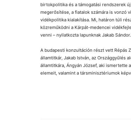
birtokpolitika és a támogatási rendszerek ú
megerősítése, a fiatalok számára is vonzó vi
vidékpolitika kialakítása. Mi, határon túli
közreműködni a Kárpát-medencei vidékfejle
venni – nyilatkozta lapunknak Jakab Sándor.
A budapesti konzultáción részt vett Répás 
államtitkár, Jakab István, az Országgyűlés 
államtitkára, Ángyán József, aki ismertette
elemeit, valamint a társminisztériumok képvi