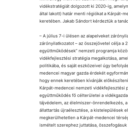
vidékstratégiát dolgozott ki 2020-ig, amely
által lakott) határ menti régiókat
a Kárpát-m
keretében. Jakab Sándort kérdeztük a tanác
– A július 7-i ülésen az alapelveket záróny
zárónyilatkozatot – az összejövetel célja a 
együttműködések” nemzeti programja közös
vidékfejlesztési stratégia megalkotása, ame
politikába, és saját eszközeivel úgy befoly
medencei magyar gazda érdekét egyformán sz
hogy ennek keretében kívánják előkészíteni 
Kárpát-medencei nemzeti vidékfejlesztési p
együttműködés fő célterületei a vidékgazda
tájvédelem, az élelmiszer-önrendelkezés, a 
állattartás újraélesztése, a kistelepülések
megkerülhetetlen a Kárpát-medencei térség
ismételt szerephez juttatása, összefogásu