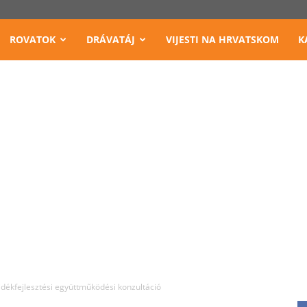
ROVATOK
DRÁVATÁJ
VIJESTI NA HRVATSKOM
K
dékfejlesztési együttműködési konzultáció