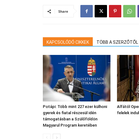
Share
KAPCSOLÓDÓ CIKKEK
TÖBB A SZERZŐTŐL
Potápi: Több mint 227 ezer külhoni
Alfától Oper
gyerek és fiatal részesül idén
felelek indu
támogatásban a Szülőföldön
Magyarul Program keretében