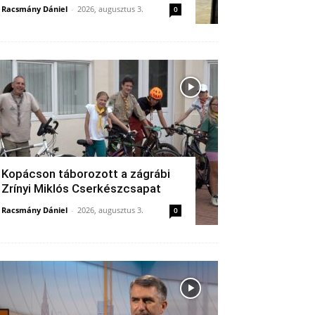
Racsmány Dániel
-
2026, augusztus 3.
0
Kopácson táborozott a zágrábi
Zrínyi Miklós Cserkészcsapat
Racsmány Dániel
-
2026, augusztus 3.
0