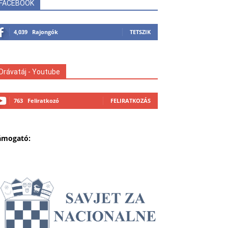
FACEBOOK
4,039
Rajongók
TETSZIK
Drávatáj - Youtube
763
Feliratkozó
FELIRATKOZÁS
ámogató: