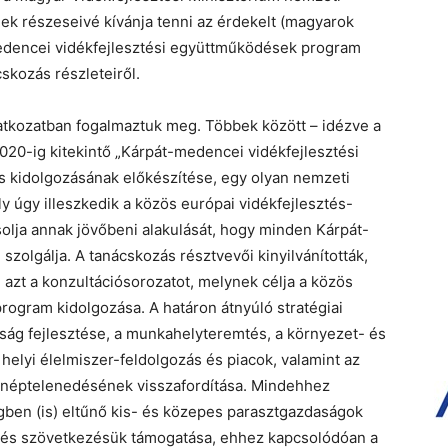
nek részeseivé kívánja tenni az érdekelt (magyarok
edencei vidékfejlesztési együttműködések program
skozás részleteiről.
ilatkozatban fogalmaztuk meg. Többek között – idézve a
2020-ig kitekintő „Kárpát-medencei vidékfejlesztési
 kidolgozásának előkészítése, egy olyan nemzeti
ly úgy illeszkedik a közös európai vidékfejlesztés-
ásolja annak jövőbeni alakulását, hogy minden Kárpát-
olgálja. A tanácskozás résztvevői kinyilvánították,
azt a konzultációsorozatot, melynek célja a közös
rogram kidolgozása. A határon átnyúló stratégiai
ság fejlesztése, a munkahelyteremtés, a környezet- és
helyi élelmiszer-feldolgozás és piacok, valamint az
 elnéptelenedésének visszafordítása. Mindehhez
ben (is) eltűnő kis- és közepes parasztgazdaságok
k és szövetkezésük támogatása, ehhez kapcsolódóan a