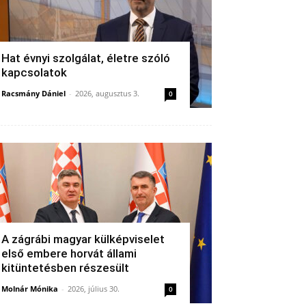
Hat évnyi szolgálat, életre szóló
kapcsolatok
Racsmány Dániel
-
2026, augusztus 3.
0
A zágrábi magyar külképviselet
első embere horvát állami
kitüntetésben részesült
Molnár Mónika
-
2026, július 30.
0