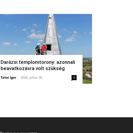
Darázsi templomtorony: azonnali
beavatkozásra volt szükség
Tatai Igor
-
2026, július 30.
0