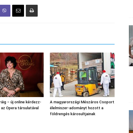
áig – új online kérdezz-
A magyarországi Mészáros Csoport
l az Opera társulatával
élelmiszer-adományt hozott a
földrengés károsultjainak