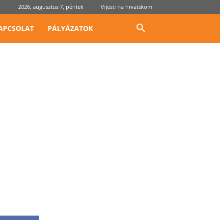
2026, augusztus 7, péntek
Vijesti na hrvatskom
APCSOLAT
PÁLYÁZATOK