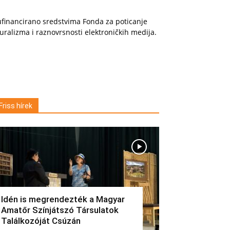
financirano sredstvima Fonda za poticanje
uralizma i raznovrsnosti elektroničkih medija.
Friss hírek
Idén is megrendezték a Magyar
Amatőr Színjátszó Társulatok
Találkozóját Csúzán