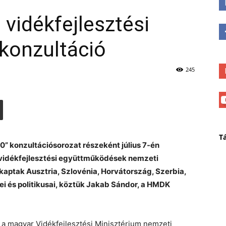
vidékfejlesztési
konzultáció
245
T
” konzultációsorozat részeként július 7-én
 vidékfejlesztési együttműködések nemzeti
aptak Ausztria, Szlovénia, Horvátország, Szerbia,
i és politikusai, köztük Jakab Sándor, a HMDK
 a magyar Vidékfejlesztési Minisztérium nemzeti