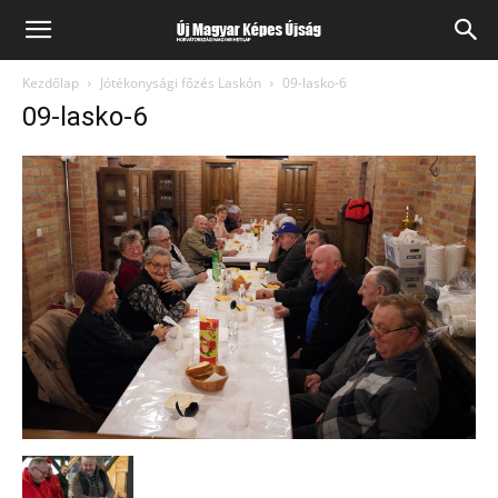
Kezdőlap
Jótékonysági főzés Laskón
09-lasko-6
09-lasko-6