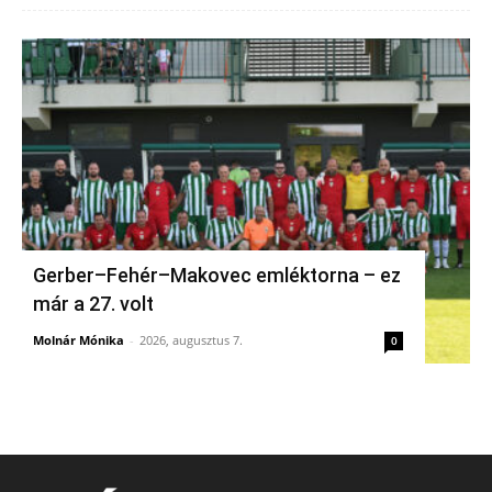
Gerber–Fehér–Makovec emléktorna – ez
már a 27. volt
Molnár Mónika
-
2026, augusztus 7.
0