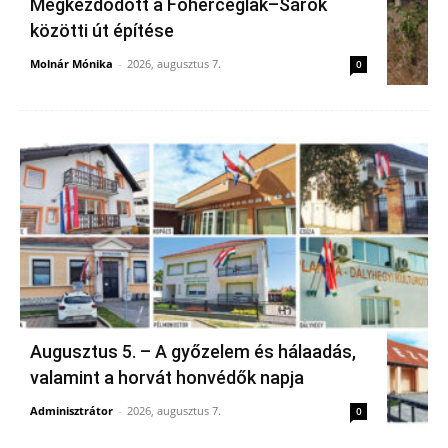
Megkezdődött a Főherceglak–Sárok
közötti út építése
Molnár Mónika
-
2026, augusztus 7.
0
Augusztus 5. – A győzelem és hálaadás,
valamint a horvát honvédők napja
Adminisztrátor
-
2026, augusztus 7.
0