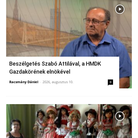
Beszélgetés Szabó Attilával, a HMDK
Gazdakörének elnökével
Racsmány Dániel
-
2026, augusztus 10.
0