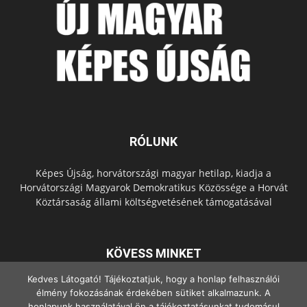
RÓLUNK
Képes Újság, horvátországi magyar hetilap, kiadja a
Horvátországi Magyarok Demokratikus Közössége a Horvát
Köztársaság állami költségvetésének támogatásával
KÖVESS MINKET
Kedves Látogató! Tájékoztatjuk, hogy a honlap felhasználói
élmény fokozásának érdekében sütiket alkalmazunk. A
honlapunk használatával ön a tájékoztatásunkat tudomásul