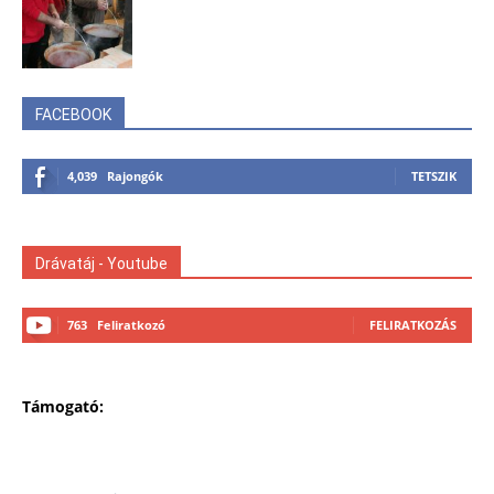
FACEBOOK
4,039
Rajongók
TETSZIK
Drávatáj - Youtube
763
Feliratkozó
FELIRATKOZÁS
Támogató: