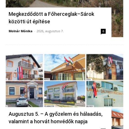
Megkezdődött a Főherceglak–Sárok
közötti út építése
Molnár Mónika
-
2026, augusztus 7.
0
Augusztus 5. – A győzelem és hálaadás,
valamint a horvát honvédők napja