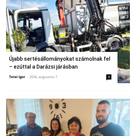
Újabb sertésállományokat számolnak fel
– ezúttal a Darázsi járásban
Tatai Igor
-
2026, augusztus 7.
0