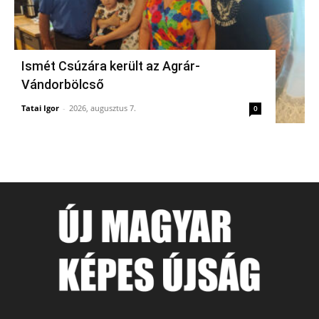
Ismét Csúzára került az Agrár-
Vándorbölcső
Tatai Igor
-
2026, augusztus 7.
0