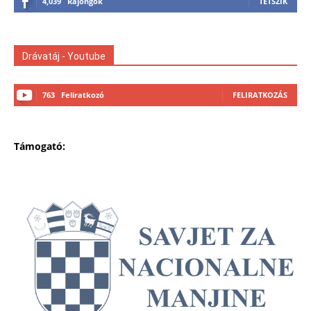
4,039
Rajongók
TETSZIK
Drávatáj - Youtube
763
Feliratkozó
FELIRATKOZÁS
Támogató: