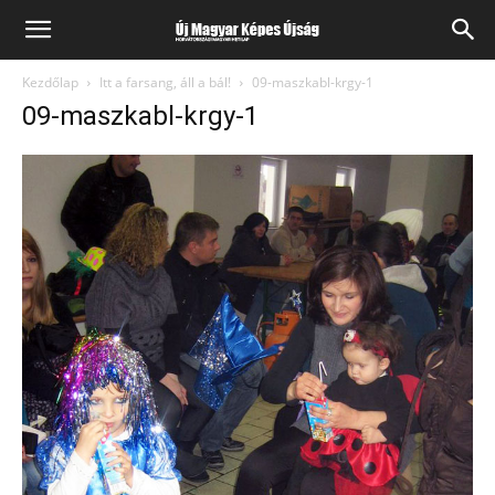
Kezdőlap
Itt a farsang, áll a bál!
09-maszkabl-krgy-1
09-maszkabl-krgy-1