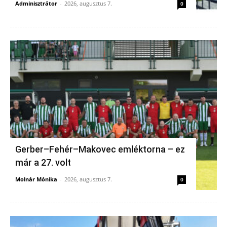
Adminisztrátor
-
2026, augusztus 7.
0
Gerber–Fehér–Makovec emléktorna – ez
már a 27. volt
Molnár Mónika
-
2026, augusztus 7.
0