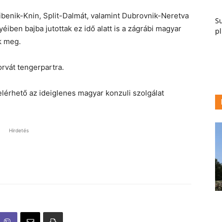
Sibenik-Knin, Split-Dalmát, valamint Dubrovnik-Neretva
Su
iben bajba jutottak ez idő alatt is a zágrábi magyar
pl
k meg.
rvát tengerpartra.
t elérhető az ideiglenes magyar konzuli szolgálat
Hirdetés