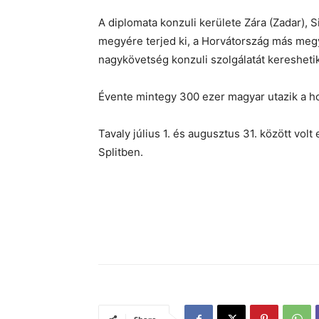
A diplomata konzuli kerülete Zára (Zadar), 
megyére terjed ki, a Horvátország más megyé
nagykövetség konzuli szolgálatát keresheti
Évente mintegy 300 ezer magyar utazik a ho
Tavaly július 1. és augusztus 31. között vol
Splitben.