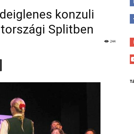
ideiglenes konzuli
átországi Splitben
244
T