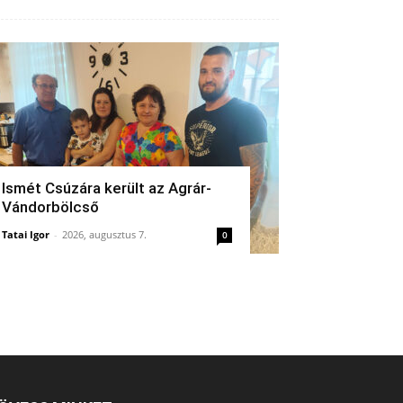
Ismét Csúzára került az Agrár-
Vándorbölcső
Tatai Igor
-
2026, augusztus 7.
0