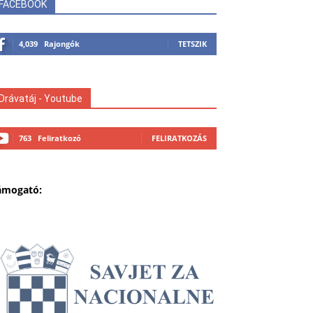
FACEBOOK
4,039
Rajongók
TETSZIK
Drávatáj - Youtube
763
Feliratkozó
FELIRATKOZÁS
ámogató: