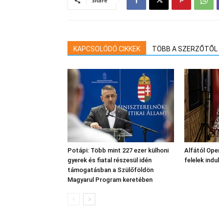
Share
KAPCSOLÓDÓ CIKKEK
TÖBB A SZERZŐTŐL
Potápi: Több mint 227 ezer külhoni
Alfától Oper
gyerek és fiatal részesül idén
felelek indu
támogatásban a Szülőföldön
Magyarul Program keretében