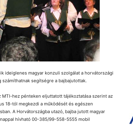
k ideiglenes magyar konzuli szolgálat a horvátországi
g számíthatnak segítségre a bajbajutottak.
 MTI-hez pénteken eljuttatott tájékoztatása szerint az
ius 18-tól megkezdi a működését és egészen
osban. A Horvátországba utazó, bajba jutott magyar
el-nappal hívható 00-385/99-558-5555 mobil