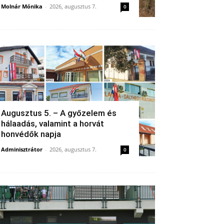
Molnár Mónika
-
2026, augusztus 7.
0
Augusztus 5. – A győzelem és
hálaadás, valamint a horvát
honvédők napja
Adminisztrátor
-
2026, augusztus 7.
0