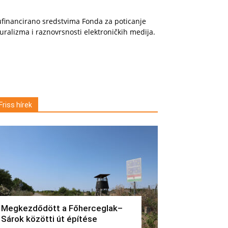
financirano sredstvima Fonda za poticanje
uralizma i raznovrsnosti elektroničkih medija.
Friss hírek
Megkezdődött a Főherceglak–
Sárok közötti út építése