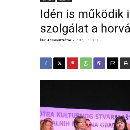
Idén is működik 
szolgálat a horv
Írta:
Adminisztrátor
-
2012, június 11.