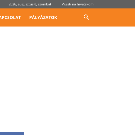
2026, augusztus 8, szombat
Vijesti na hrvatskom
APCSOLAT
PÁLYÁZATOK