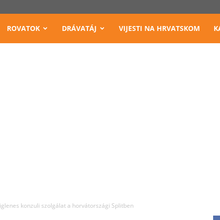
ROVATOK
DRÁVATÁJ
VIJESTI NA HRVATSKOM
K
iglenes konzuli szolgálat a horvátországi Splitben