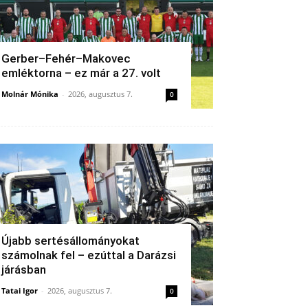
Gerber–Fehér–Makovec
emléktorna – ez már a 27. volt
Molnár Mónika
-
2026, augusztus 7.
0
Újabb sertésállományokat
számolnak fel – ezúttal a Darázsi
járásban
Tatai Igor
-
2026, augusztus 7.
0