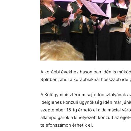
A korábbi évekhez hasonlóan idén is működi
Splitben, ahol a korábbiaknál hosszabb idei
A Külügyminisztérium sajtó főosztályának az
ideiglenes konzuli ügynökség idén már jún
szeptember 15-ig érhető el a dalmáciai vár
állampolgárok a kihelyezett konzult az éjj
telefonszámon érhetik el.