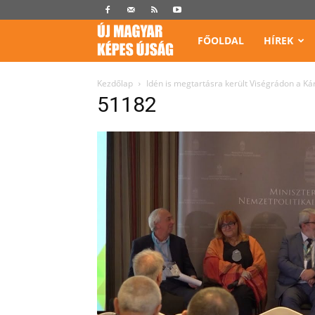
Képes
FŐOLDAL
HÍREK
Újság
Kezdőlap
Idén is megtartásra került Viségrádon a 
51182