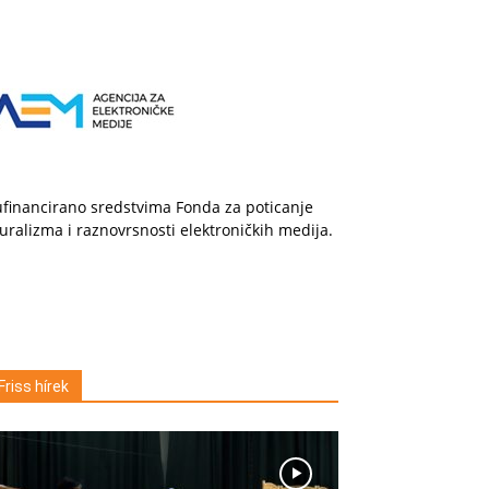
financirano sredstvima Fonda za poticanje
uralizma i raznovrsnosti elektroničkih medija.
Friss hírek