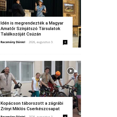
Idén is megrendezték a Magyar
Amatőr Színjátszó Társulatok
Találkozóját Csúzán
Racsmány Dániel
-
2026, augusztus 3.
0
Kopácson táborozott a zágrábi
Zrínyi Miklós Cserkészcsapat
Racsmány Dániel
-
2026, augusztus 3.
0