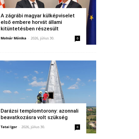
A zágrábi magyar külképviselet
első embere horvát állami
kitüntetésben részesült
Molnár Mónika
-
2026, július 30.
0
Darázsi templomtorony: azonnali
beavatkozásra volt szükség
Tatai Igor
-
2026, július 30.
0