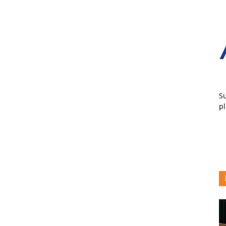
Su
pl