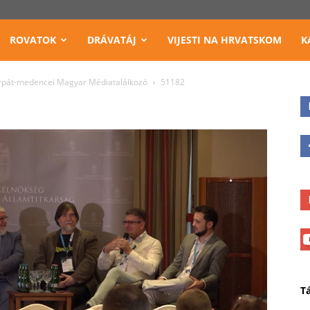
ROVATOK
DRÁVATÁJ
VIJESTI NA HRVATSKOM
K
Kárpát-medencei Magyar Médiatalálkozó
51182
T