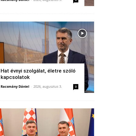
Hat évnyi szolgálat, életre szóló
kapcsolatok
Racsmány Dániel
-
2026, augusztus 3.
0