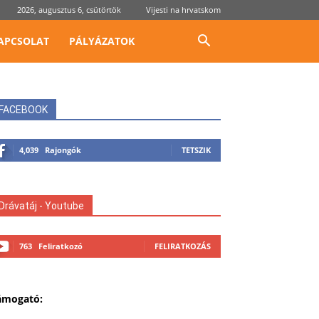
2026, augusztus 6, csütörtök
Vijesti na hrvatskom
APCSOLAT
PÁLYÁZATOK
FACEBOOK
4,039
Rajongók
TETSZIK
Drávatáj - Youtube
763
Feliratkozó
FELIRATKOZÁS
ámogató: