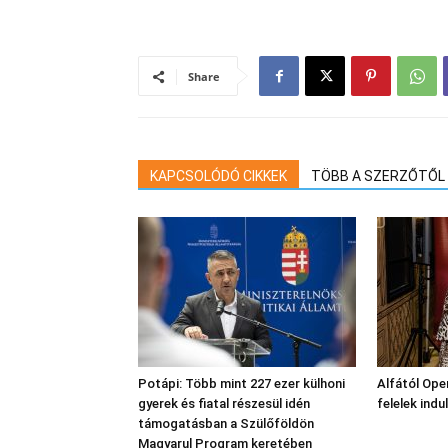
Share
KAPCSOLÓDÓ CIKKEK
TÖBB A SZERZŐTŐL
Potápi: Több mint 227 ezer külhoni
Alfától Oper
gyerek és fiatal részesül idén
felelek indu
támogatásban a Szülőföldön
Magyarul Program keretében