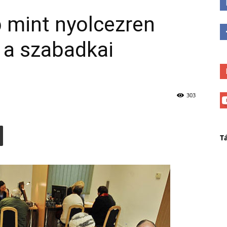
 mint nyolcezren
 a szabadkai
303
T