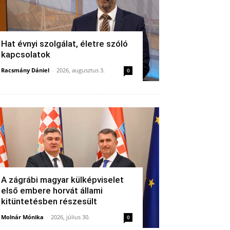
Hat évnyi szolgálat, életre szóló
kapcsolatok
Racsmány Dániel
-
2026, augusztus 3.
0
A zágrábi magyar külképviselet
első embere horvát állami
kitüntetésben részesült
Molnár Mónika
-
2026, július 30.
0