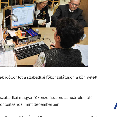
ek időpontot a szabadkai főkonzulátuson a könnyített
 szabadkai magyar főkonzulátuson. Január elsejétől
honosításhoz, mint decemberben.