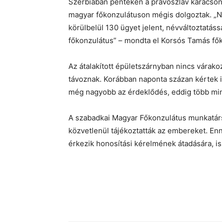
Szerbiában pénteken a pravoszláv karácsony
magyar főkonzulátuson mégis dolgoztak. „Na
körülbelül 130 ügyet jelent, névváltoztatás
főkonzulátus” – mondta el Korsós Tamás fő
Az átalakított épületszárnyban nincs várak
távoznak. Korábban naponta százan kértek i
még nagyobb az érdeklődés, eddig több mint
A szabadkai Magyar Főkonzulátus munkatársa
közvetlenül tájékoztatták az embereket. Enn
érkezik honosítási kérelmének átadására, i