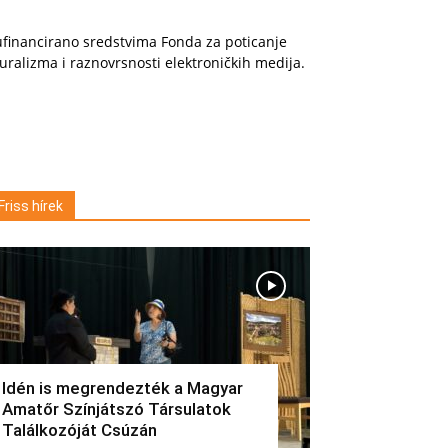
financirano sredstvima Fonda za poticanje
uralizma i raznovrsnosti elektroničkih medija.
Friss hírek
Idén is megrendezték a Magyar
Amatőr Színjátszó Társulatok
Találkozóját Csúzán