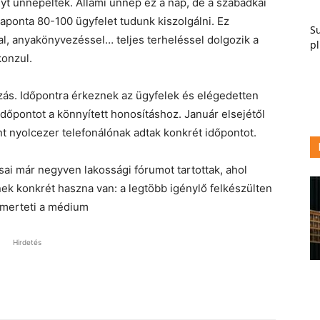
t ünnepelték. Állami ünnep ez a nap, de a szabadkai
ponta 80-100 ügyfelet tudunk kiszolgálni. Ez
Su
sal, anyakönyvezéssel… teljes terheléssel dolgozik a
pl
konzul.
ozás. Időpontra érkeznek az ügyfelek és elégedetten
dőpontot a könnyített honosításhoz. Január elsejétől
 nyolcezer telefonálónak adtak konkrét időpontot.
i már negyven lakossági fórumot tartottak, ahol
ek konkrét haszna van: a legtöbb igénylő felkészülten
smerteti a médium
Hirdetés