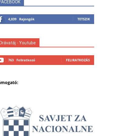
FACEBOOK
4,039
Rajongók
TETSZIK
Drávatáj - Youtube
763
Feliratkozó
FELIRATKOZÁS
ámogató: