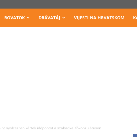
ROVATOK
DRÁVATÁJ
VIJESTI NA HRVATSKOM
K
int nyolcezren kértek időpontot a szabadkai főkonzulátuson