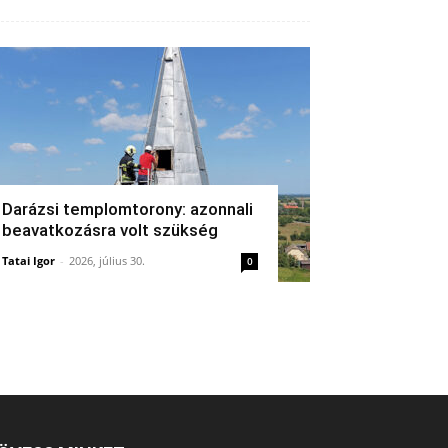
Darázsi templomtorony: azonnali
beavatkozásra volt szükség
Tatai Igor
-
2026, július 30.
0