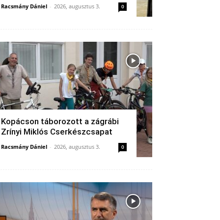
Racsmány Dániel
-
2026, augusztus 3.
0
Kopácson táborozott a zágrábi
Zrínyi Miklós Cserkészcsapat
Racsmány Dániel
-
2026, augusztus 3.
0