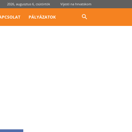
2026, augusztus 6, csütörtök
Vijesti na hrvatskom
APCSOLAT
PÁLYÁZATOK