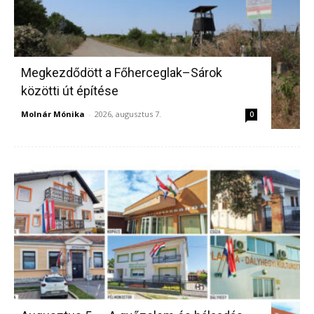
Megkezdődött a Főherceglak–Sárok
közötti út építése
Molnár Mónika
-
2026, augusztus 7.
0