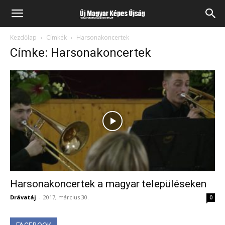
Kezdőlap
Címkék
Harsonakoncertek
Címke: Harsonakoncertek
Harsonakoncertek a magyar településeken
Drávatáj
-
2017, március 30.
0