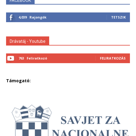
FACEBOOK
4,039
Rajongók
TETSZIK
Drávatáj - Youtube
763
Feliratkozó
FELIRATKOZÁS
Támogató: