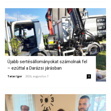
Újabb sertésállományokat számolnak fel
– ezúttal a Darázsi járásban
Tatai Igor
-
2026, augusztus 7.
0