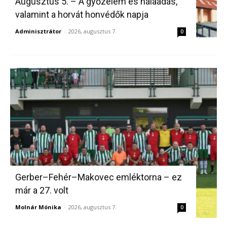
Augusztus 5. – A győzelem és hálaadás,
valamint a horvát honvédők napja
Adminisztrátor
-
2026, augusztus 7.
0
Gerber–Fehér–Makovec emléktorna – ez
már a 27. volt
Molnár Mónika
-
2026, augusztus 7.
0