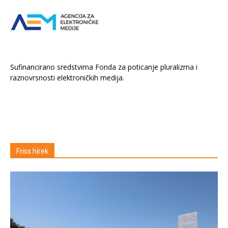
Sufinancirano sredstvima Fonda za poticanje pluralizma i
raznovrsnosti elektroničkih medija.
Friss hírek