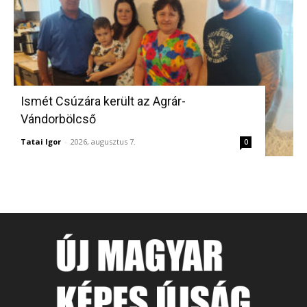
Ismét Csúzára került az Agrár-
Vándorbölcső
Tatai Igor
-
2026, augusztus 7.
0