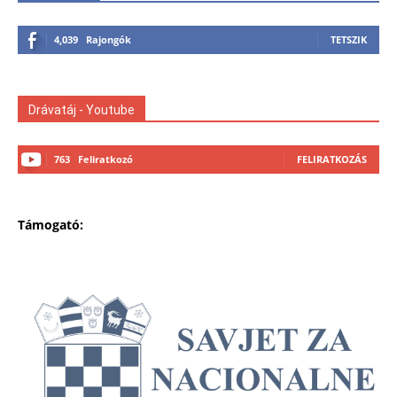
4,039
Rajongók
TETSZIK
Drávatáj - Youtube
763
Feliratkozó
FELIRATKOZÁS
Támogató: