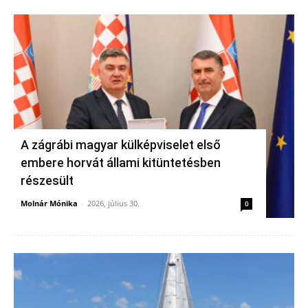
A zágrábi magyar külképviselet első
embere horvát állami kitüntetésben
részesült
Molnár Mónika
-
2026, július 30.
0