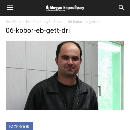
Kezdőlap
Ha kóbor kutyát látunk
06-kobor-eb-gett-dri
06-kobor-eb-gett-dri
FACEBOOK