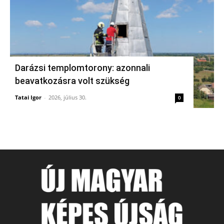
Darázsi templomtorony: azonnali
beavatkozásra volt szükség
Tatai Igor
-
2026, július 30.
0