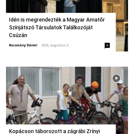
Idén is megrendezték a Magyar Amatőr
Színjátszó Társulatok Találkozóját
Csúzán
Racsmány Dániel
-
2026, augusztus 3.
0
Kopácson táborozott a zágrábi Zrínyi