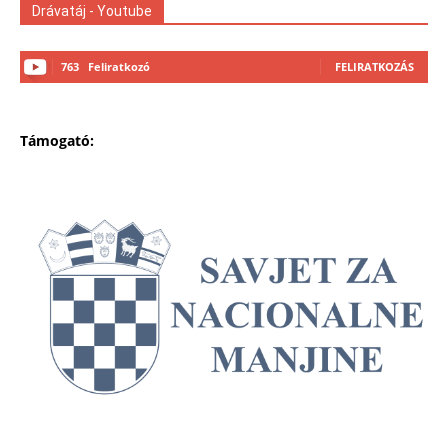
Drávatáj - Youtube
763
Feliratkozó
FELIRATKOZÁS
Támogató: