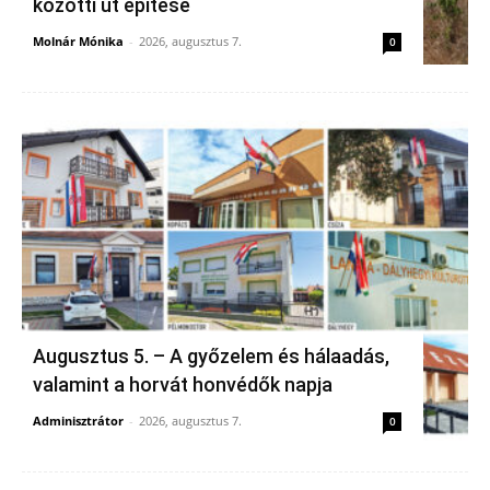
közötti út építése
Molnár Mónika
-
2026, augusztus 7.
0
Augusztus 5. – A győzelem és hálaadás,
valamint a horvát honvédők napja
Adminisztrátor
-
2026, augusztus 7.
0