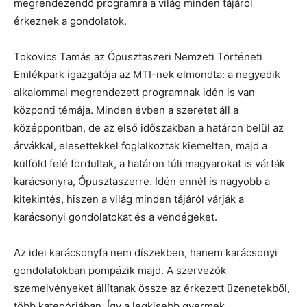
megrendezendő programra a világ minden tájáról
érkeznek a gondolatok.
Tokovics Tamás az Ópusztaszeri Nemzeti Történeti
Emlékpark igazgatója az MTI-nek elmondta: a negyedik
alkalommal megrendezett programnak idén is van
központi témája. Minden évben a szeretet áll a
középpontban, de az első időszakban a határon belül az
árvákkal, elesettekkel foglalkoztak kiemelten, majd a
külföld felé fordultak, a határon túli magyarokat is várták
karácsonyra, Ópusztaszerre. Idén ennél is nagyobb a
kitekintés, hiszen a világ minden tájáról várják a
karácsonyi gondolatokat és a vendégeket.
Az idei karácsonyfa nem díszekben, hanem karácsonyi
gondolatokban pompázik majd. A szervezők
szemelvényeket állítanak össze az érkezett üzenetekből,
több kategóriában. Így a legkisebb gyermek