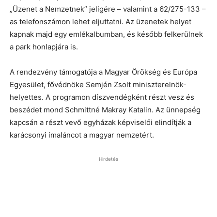
„Üzenet a Nemzetnek” jeligére – valamint a 62/275-133 –
as telefonszámon lehet eljuttatni. Az üzenetek helyet
kapnak majd egy emlékalbumban, és később felkerülnek
a park honlapjára is.
A rendezvény támogatója a Magyar Örökség és Európa
Egyesület, fővédnöke Semjén Zsolt miniszterelnök-
helyettes. A programon díszvendégként részt vesz és
beszédet mond Schmittné Makray Katalin. Az ünnepség
kapcsán a részt vevő egyházak képviselői elindítják a
karácsonyi imaláncot a magyar nemzetért.
Hirdetés