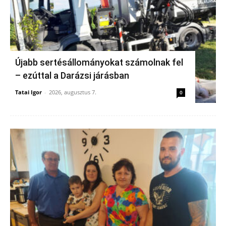
Újabb sertésállományokat számolnak fel
– ezúttal a Darázsi járásban
Tatai Igor
-
2026, augusztus 7.
0