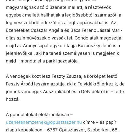
magyarságnak szóló üzenete mellett, a résztvevők
egyebek mellett hallhatják a legidősebbtől származót, a
legmesszebbről érkezőt és a legfrappánsabbat is. Az
üzeneteket Császár Angéla és Bács Ferenc Jászai Mari-
díjas színművészek olvassák fel. Gondolatait megosztja
majd az Aranycsapat egykori tagja Buzánszky Jenő is a
jelenlevőkkel, aki ha teheti személyesen is megjelenik
majd – mondta el a park igazgatója.
A vendégek közt lesz Feszty Zsuzsa, a körképet festő
Feszty Árpád leszármazottja, aki a Felvidékről érkezik, de
jönnek vendégek Ausztráliából és a Délvidékről is – tette
hozzá.
A gondolatokat elektronikusan –
uzenetanemzetnek@opusztaszer.hu
címre – és papír
alapú képeslapon – 6767 Ópusztaszer, Szoborkert 68.