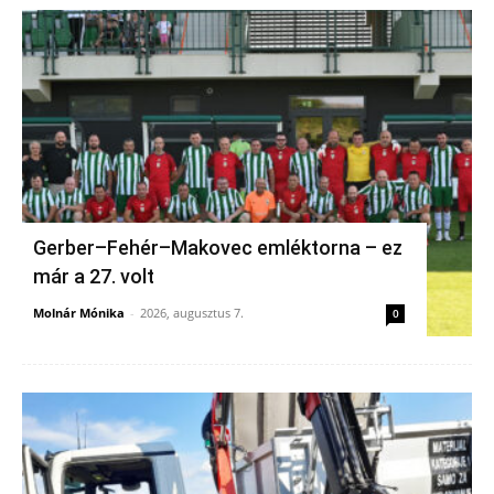
Gerber–Fehér–Makovec emléktorna – ez
már a 27. volt
Molnár Mónika
-
2026, augusztus 7.
0