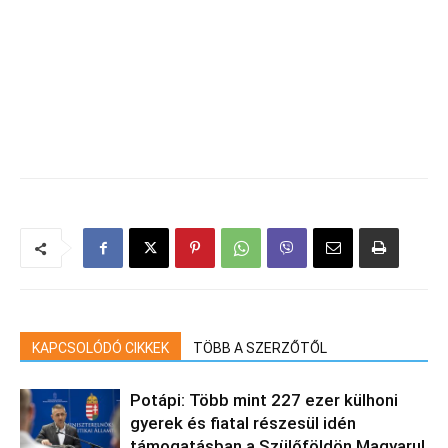
KAPCSOLÓDÓ CIKKEK
TÖBB A SZERZŐTŐL
Potápi: Több mint 227 ezer külhoni
gyerek és fiatal részesül idén
támogatásban a Szülőföldön Magyarul