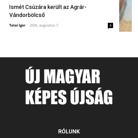
Ismét Csúzára került az Agrár-
Vándorbölcső
Tatai Igor
-
2026, augusztus 7.
0
RÓLUNK