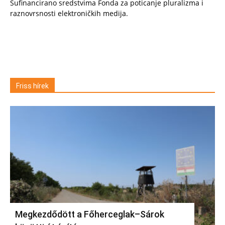
Sufinancirano sredstvima Fonda za poticanje pluralizma i
raznovrsnosti elektroničkih medija.
Friss hírek
Megkezdődött a Főherceglak–Sárok