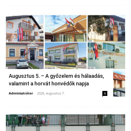
Augusztus 5. – A győzelem és hálaadás,
valamint a horvát honvédők napja
Adminisztrátor
-
2026, augusztus 7.
0