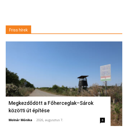
Friss hírek
Megkezdődött a Főherceglak–Sárok
közötti út építése
Molnár Mónika
-
2026, augusztus 7.
0