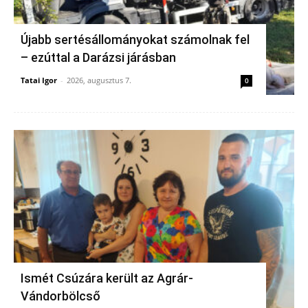
Újabb sertésállományokat számolnak fel
– ezúttal a Darázsi járásban
Tatai Igor
-
2026, augusztus 7.
0
Ismét Csúzára került az Agrár-
Vándorbölcső