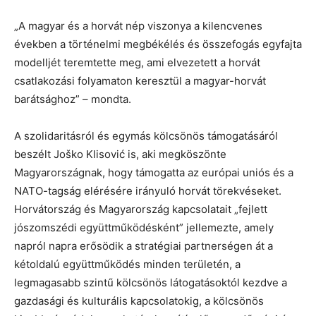
„A magyar és a horvát nép viszonya a kilencvenes
években a történelmi megbékélés és összefogás egyfajta
modelljét teremtette meg, ami elvezetett a horvát
csatlakozási folyamaton keresztül a magyar-horvát
barátsághoz” – mondta.
A szolidaritásról és egymás kölcsönös támogatásáról
beszélt Joško Klisović is, aki megköszönte
Magyarországnak, hogy támogatta az európai uniós és a
NATO-tagság elérésére irányuló horvát törekvéseket.
Horvátország és Magyarország kapcsolatait „fejlett
jószomszédi együttműködésként” jellemezte, amely
napról napra erősödik a stratégiai partnerségen át a
kétoldalú együttműködés minden területén, a
legmagasabb szintű kölcsönös látogatásoktól kezdve a
gazdasági és kulturális kapcsolatokig, a kölcsönös