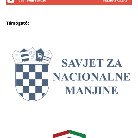
763
Feliratkozó
FELIRATKOZÁS
Támogató: