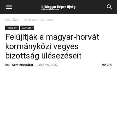
Kezdőlap
Horizont
Láthatár
Horizont
Láthatár
Felújítják a magyar-horvát
kormányközi vegyes
bizottság ülésezéseit
Írta:
Adminisztrátor
-
2012, május 22.
245