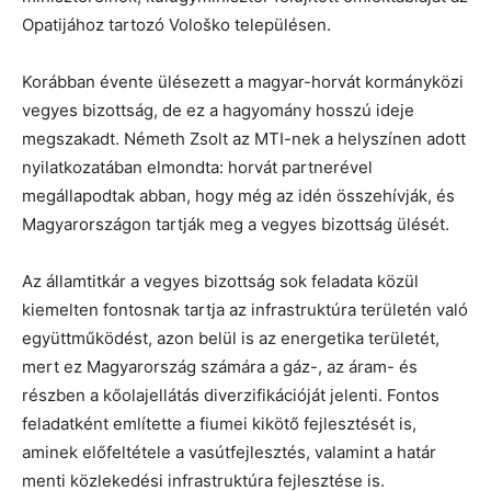
Opatijához tartozó Vološko településen.
Korábban évente ülésezett a magyar-horvát kormányközi
vegyes bizottság, de ez a hagyomány hosszú ideje
megszakadt. Németh Zsolt az MTI-nek a helyszínen adott
nyilatkozatában elmondta: horvát partnerével
megállapodtak abban, hogy még az idén összehívják, és
Magyarországon tartják meg a vegyes bizottság ülését.
Az államtitkár a vegyes bizottság sok feladata közül
kiemelten fontosnak tartja az infrastruktúra területén való
együttműködést, azon belül is az energetika területét,
mert ez Magyarország számára a gáz-, az áram- és
részben a kőolajellátás diverzifikációját jelenti. Fontos
feladatként említette a fiumei kikötő fejlesztését is,
aminek előfeltétele a vasútfejlesztés, valamint a határ
menti közlekedési infrastruktúra fejlesztése is.