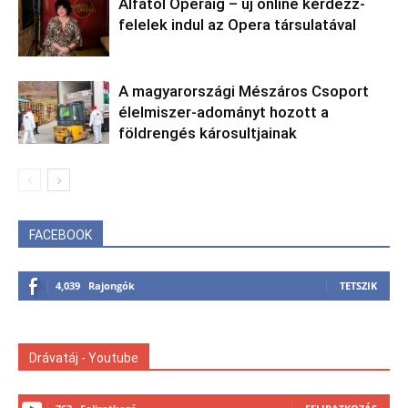
Alfától Operáig – új online kérdezz-
felelek indul az Opera társulatával
A magyarországi Mészáros Csoport
élelmiszer-adományt hozott a
földrengés károsultjainak
FACEBOOK
4,039
Rajongók
TETSZIK
Drávatáj - Youtube