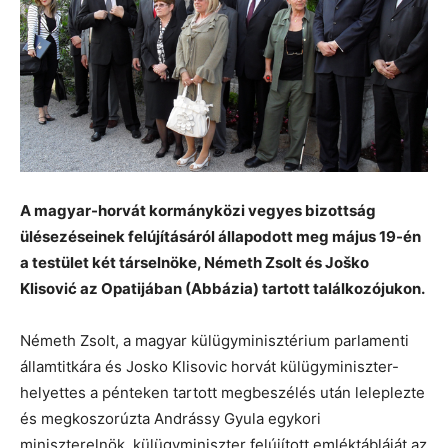
A magyar-horvát kormányközi vegyes bizottság
ülésezéseinek felújításáról állapodott meg május 19-én
a testület két társelnöke, Németh Zsolt és Jo
ško
Klisović az Opatijában (Abbázia) tartott találkozójukon.
Németh Zsolt, a magyar külügyminisztérium parlamenti
államtitkára és Josko Klisovic horvát külügyminiszter-
helyettes a pénteken tartott megbeszélés után leleplezte
és megkoszorúzta Andrássy Gyula egykori
miniszterelnök, külügyminiszter felújított emléktábláját az