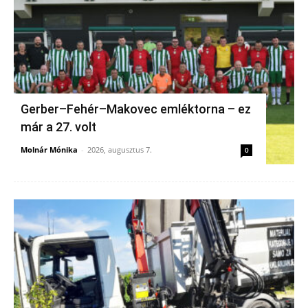
Gerber–Fehér–Makovec emléktorna – ez
már a 27. volt
Molnár Mónika
-
2026, augusztus 7.
0