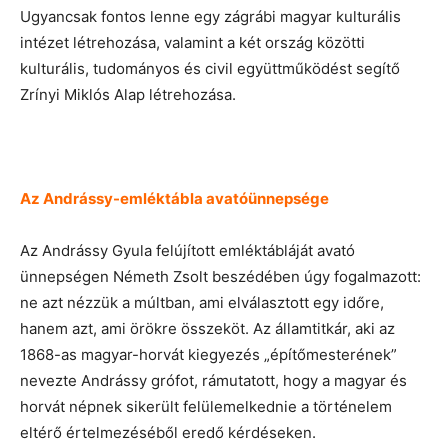
Ugyancsak fontos lenne egy zágrábi magyar kulturális
intézet létrehozása, valamint a két ország közötti
kulturális, tudományos és civil együttműködést segítő
Zrínyi Miklós Alap létrehozása.
Az Andrássy-emléktábla avatóünnepsége
Az Andrássy Gyula felújított emléktábláját avató
ünnepségen Németh Zsolt beszédében úgy fogalmazott:
ne azt nézzük a múltban, ami elválasztott egy időre,
hanem azt, ami örökre összeköt. Az államtitkár, aki az
1868-as magyar-horvát kiegyezés „építőmesterének”
nevezte Andrássy grófot, rámutatott, hogy a magyar és
horvát népnek sikerült felülemelkednie a történelem
eltérő értelmezéséből eredő kérdéseken.