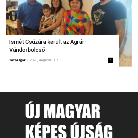
Ismét Csúzára került az Agrár-
Vándorbölcső
Tatai Igor
-
2026, augusztus 7.
0