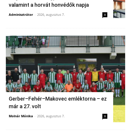
valamint a horvát honvédők napja
Adminisztrátor
-
2026, augusztus 7.
0
Gerber–Fehér–Makovec emléktorna – ez
már a 27. volt
Molnár Mónika
-
2026, augusztus 7.
0