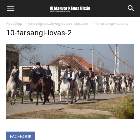
Kezdőlap
Farsangi díszlovaglás Szentlászlón
10-farsangi-lovas-2
10-farsangi-lovas-2
FACEBOOK