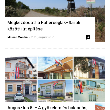
Megkezdődött a Főherceglak–Sárok
közötti út építése
Molnár Mónika
-
2026, augusztus 7.
0
Augusztus 5. – A győzelem és hálaadás,