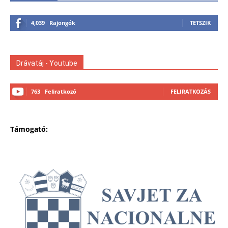
4,039
Rajongók
TETSZIK
Drávatáj - Youtube
763
Feliratkozó
FELIRATKOZÁS
Támogató: