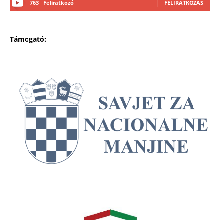
763
Feliratkozó
FELIRATKOZÁS
Támogató: