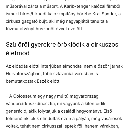
műsorával zárta a műsort. A Karib-tenger kalózai filmből
ismert híres/hírhedt kalózkapitány bőrébe Krai Sándor, a
cirkuszigazgató bújt, aki még nagyapjától tanulta a
tűzmutatványt huszonöt évvel ezelőtt.
Szülőről gyerekre öröklődik a cirkuszos
életmód
Az előadás előtti interjúban elmondta, nem először járnak
Horvátországban, több szlavóniai városban is
bemutatkoztak Eszék előtt.
– A Colosseum egy nagy múltú magyarországi
vándorcirkusz-dinasztia, mi vagyunk a kilencedik
generáció, akik folytatjuk a családi hagyományt. Első
felmenőink, akik elindultak ezen a pályán, még vásárosok
voltak, tehát nem cirkusszal léptek föl, hanem várakban,