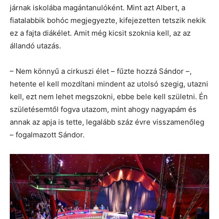
járnak iskolába magántanulóként. Mint azt Albert, a
fiatalabbik bohóc megjegyezte, kifejezetten tetszik nekik
ez a fajta diákélet. Amit még kicsit szoknia kell, az az
állandó utazás.
– Nem könnyű a cirkuszi élet – fűzte hozzá Sándor –,
hetente el kell mozdítani mindent az utolsó szegig, utazni
kell, ezt nem lehet megszokni, ebbe bele kell születni. Én
születésemtől fogva utazom, mint ahogy nagyapám és
annak az apja is tette, legalább száz évre visszamenőleg
– fogalmazott Sándor.