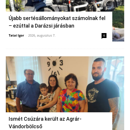
Újabb sertésállományokat számolnak fel
– ezúttal a Darázsi járásban
Tatai Igor
-
2026, augusztus 7.
0
Ismét Csúzára került az Agrár-
Vándorbölcső