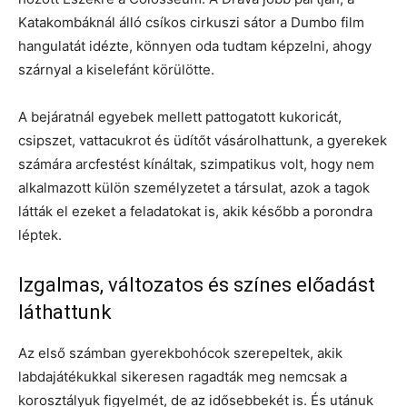
Katakombáknál álló csíkos cirkuszi sátor a Dumbo film
hangulatát idézte, könnyen oda tudtam képzelni, ahogy
szárnyal a kiselefánt körülötte.
A bejáratnál egyebek mellett pattogatott kukoricát,
csipszet, vattacukrot és üdítőt vásárolhattunk, a gyerekek
számára arcfestést kínáltak, szimpatikus volt, hogy nem
alkalmazott külön személyzetet a társulat, azok a tagok
látták el ezeket a feladatokat is, akik később a porondra
léptek.
Izgalmas, változatos és színes előadást
láthattunk
Az első számban gyerekbohócok szerepeltek, akik
labdajátékukkal sikeresen ragadták meg nemcsak a
korosztályuk figyelmét, de az idősebbekét is. És utánuk