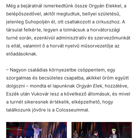
Még a bejáratnál ismerkedtünk össze Orgyán Elekkel, a
belépőszedővel, akitől megtudtuk, bellyei születésű,
jelenleg Suhopoljén él, ott csatlakozott a cirkuszhoz. A
társulat felkérte, legyen a tolmácsuk a horvátországi
turné során, ezenkívül adminisztratív és szervezőmunkát
is ellát, valamint ő a horvát nyelvű műsorvezetője az
előadásoknak.
– Nagyon családias környezetbe csöppentem, egy
szorgalmas és becsületes csapatba, akikkel öröm együtt
dolgozni – mondta el lapunknak
Orgyán Elek
, hozzátéve,
Eszék után Vukovár lesz a következő állomásuk, és mivel
a turnét sikeresnek értékelik, elképzelhető, hogy
találkozunk jövőre is a Colosseummal.