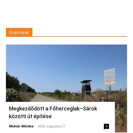
Friss hírek
Megkezdődött a Főherceglak–Sárok
közötti út építése
Molnár Mónika
-
2026, augusztus 7.
0