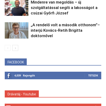
Mindenre van megoldás – új
szolgáltatással segíti a lakosságot a
csúzai Győrfi József
„A rendelő volt a második otthonom”–
interjú Kovács-Retih Brigitta
doktornővel
FACEBOOK
4,039
Rajongók
TETSZIK
Drávatáj - Youtube