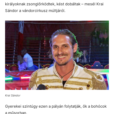
királyoknak zsonglőrködtek, kést dobáltak – mesél Krai
Sándor a vándorcirkusz múltjáról.
Krai Sándor
Gyerekei szintúgy ezen a pályán folytatják, ők a bohócok
a műsorban.