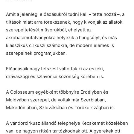
Amit a jelenlegi előadásukról tudni kell – tette hozzá –, a
tiltások miatt arra törekszenek, hogy kivonják az állatok
szerepeltetését műsorukból, ehelyett az
akrobatamutatványokra helyezik a hangsúlyt, és más
klasszikus cirkuszi számokra, de modern elemek is
szerepelnek programjukban.
Előadásaik nagy tetszést váltottak ki az eszéki,
drávaszögi és szlavóniai közönség körében is.
A Colosseum egyébként többnyire Erdélyben és
Moldvában szerepel, de voltak már Szerbiában,
Makedóniában, Szlovákiában és Törökországban is.
A vándorcirkusz állandó telephelye Kecskemét közelében
van, de nagyon ritkán tartózkodnak ott. A gyerekek ott