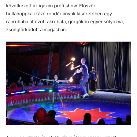
következett az igazán profi show. Először
hullahoppkarikázó rendőrlányok kíséretében egy
rabruhába öltözött akrobata, görgőkön egyensúlyozva,
zsonglőrködött a magasban.