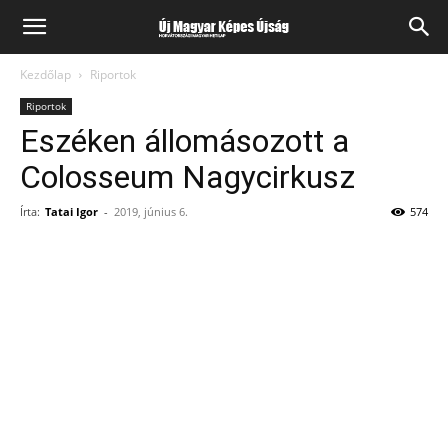
Kezdőlap
Riportok
Riportok
Eszéken állomásozott a
Colosseum Nagycirkusz
Írta:
Tatai Igor
-
2019, június 6.
574