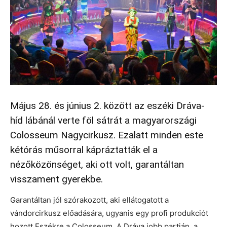
Május 28. és június 2. között az eszéki Dráva-
híd lábánál verte föl sátrát a magyarországi
Colosseum Nagycirkusz. Ezalatt minden este
kétórás műsorral kápráztatták el a
nézőközönséget, aki ott volt, garantáltan
visszament gyerekbe.
Garantáltan jól szórakozott, aki ellátogatott a
vándorcirkusz előadására, ugyanis egy profi produkciót
hozott Eszékre a Colosseum. A Dráva jobb partján, a