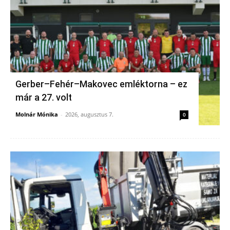
Gerber–Fehér–Makovec emléktorna – ez
már a 27. volt
Molnár Mónika
-
2026, augusztus 7.
0