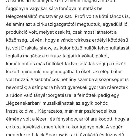
A csinos artistalányok kb. tíz méter magasra húzott
függönyre vagy karikára fonódva mutatták be
lélegzetelállító mutatványaikat. Profi volt a kötéltáncos is,
és amint azt a cirkuszigazgatótól megtudtuk, egyedülálló
produkció volt, melyet csak itt, csak most láthatott a
közönség. Lévén, hogy a vándorcirkusz erdélyi kötődésű
is, volt Drakula-show, ez különböző hüllők felvonultatását
foglalta magába: a cirkusz tagjai kígyókat, pókot,
kaméleont és más hüllőket tartva sétáltak végig a nézők
között, mindenki megsimogathatta őket, aki elég bátor
volt hozzá. A kisbohócok néhány számba a közönséget is
bevonták; a színpadra hívott gyerekek gyorsan ráéreztek
a rúdon való tányérpörgetésre, a felnőttek pedig egy
„légzenekarban“ muzsikálhattak az egyik bohóc
instrukcióival. Káprazatos, már-már pszichedelikus
élmény volt a lézer- és fényshow, arról árulkodott, hogy a
cirkusz igyekszik megfelelni a kor igényeinek. A végén
megérkezett Jack Sparrow is, aki tűzokádó és tűznyelő