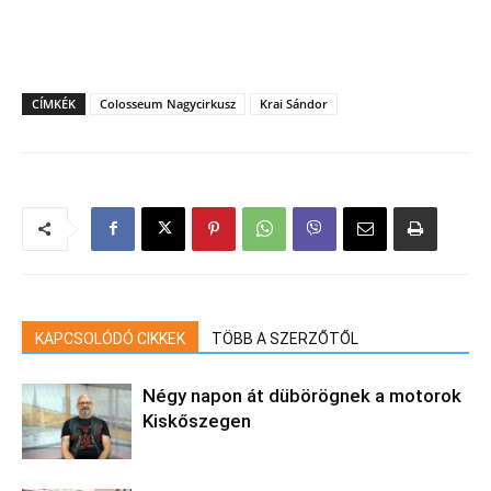
CÍMKÉK
Colosseum Nagycirkusz
Krai Sándor
KAPCSOLÓDÓ CIKKEK
TÖBB A SZERZŐTŐL
Négy napon át dübörögnek a motorok
Kiskőszegen