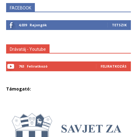
FACEBOOK
4,039
Rajongók
TETSZIK
Drávatáj - Youtube
763
Feliratkozó
FELIRATKOZÁS
Támogató: