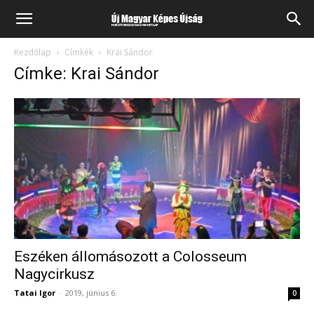
Kezdőlap
Címkék
Krai Sándor
Címke: Krai Sándor
Eszéken állomásozott a Colosseum
Nagycirkusz
Tatai Igor
-
2019, június 6.
0