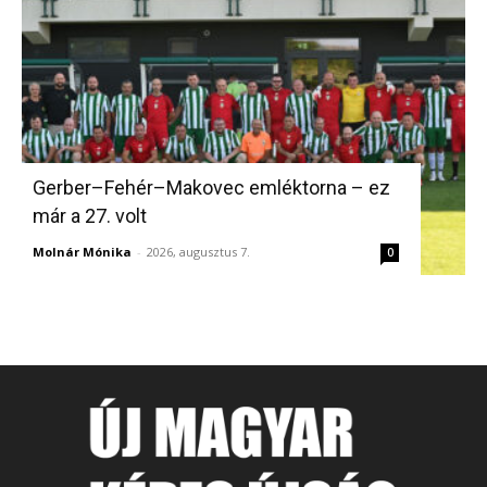
Gerber–Fehér–Makovec emléktorna – ez
már a 27. volt
Molnár Mónika
-
2026, augusztus 7.
0