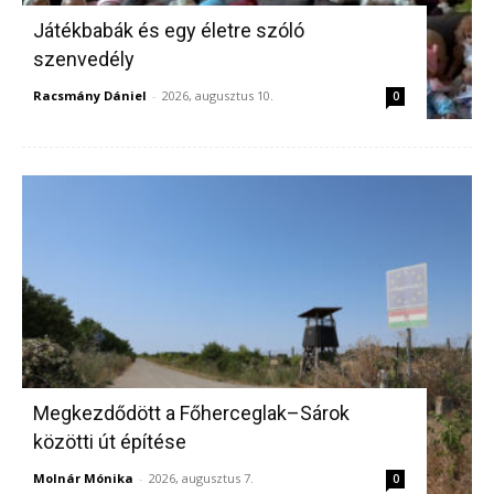
Játékbabák és egy életre szóló
szenvedély
Racsmány Dániel
-
2026, augusztus 10.
0
Megkezdődött a Főherceglak–Sárok
közötti út építése
Molnár Mónika
-
2026, augusztus 7.
0