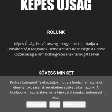
RÓLUNK
Képes Újság, horvátországi magyar hetilap, kiadja a
Horvátországi Magyarok Demokratikus Közössége a Horvát
Köztársaság állami költségvetésének támogatásával
KÖVESS MINKET
Kedves Látogató! Tájékoztatjuk, hogy a honlap felhasználói
élmény fokozásának érdekében sütiket alkalmazunk. A
honlapunk használatával ön a tájékoztatásunkat tudomásul
veszi.
Elfogadom
Nem
Bővebben...
© Copyright - 2022 Minden jog fenntartva.