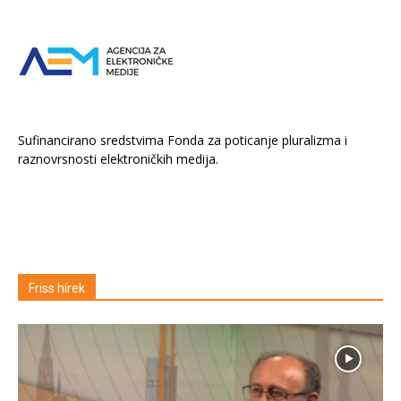
Sufinancirano sredstvima Fonda za poticanje pluralizma i
raznovrsnosti elektroničkih medija.
Friss hírek