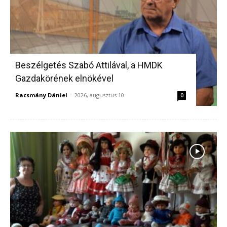
Beszélgetés Szabó Attilával, a HMDK
Gazdakörének elnökével
Racsmány Dániel
-
2026, augusztus 10.
0