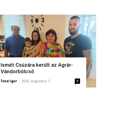
Ismét Csúzára került az Agrár-
Vándorbölcső
Tatai Igor
-
2026, augusztus 7.
0