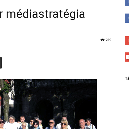
 médiastratégia
210
T