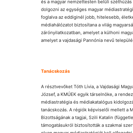
és a magyar nemzettesten belüli széthúzás 
dolgozni az egységes magyar médiastratég
foglalva az eddiginél jobb, hitelesebb, él
médiahálózatot biztosítana a világ magyarsá
zárónyilatkozatban, amelyet a külhoni magya
amelyet a vajdasági Pannónia nevű település
Tanácskozás
A résztvevőket Tóth Lívia, a Vajdasági Mag
József, a KMÚEK egyik társelnöke, a rende
médiastratégia és médiakatalógus kidolgozá
tanácskozás. A régiók képviselői mellett 
Bizottságának a tagjai, Szili Katalin (függet
támogatásukról biztosították a szakmai sze
olyan magyar médiastratégiát kell elfogadn