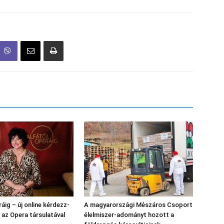
áig – új online kérdezz-
A magyarországi Mészáros Csoport
l az Opera társulatával
élelmiszer-adományt hozott a