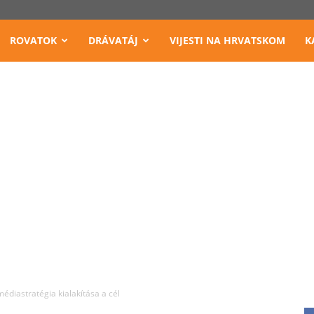
ROVATOK
DRÁVATÁJ
VIJESTI NA HRVATSKOM
K
diastratégia kialakítása a cél