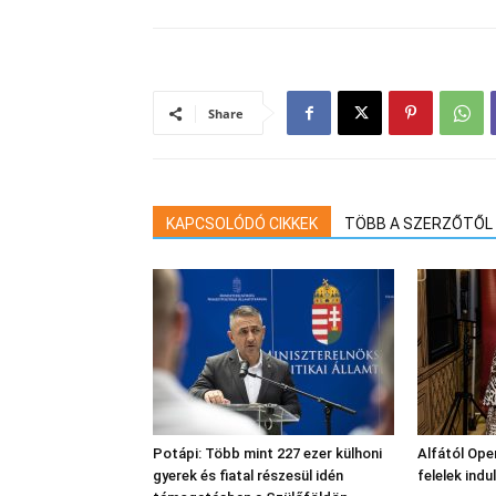
Share
KAPCSOLÓDÓ CIKKEK
TÖBB A SZERZŐTŐL
Potápi: Több mint 227 ezer külhoni
Alfától Oper
gyerek és fiatal részesül idén
felelek indu