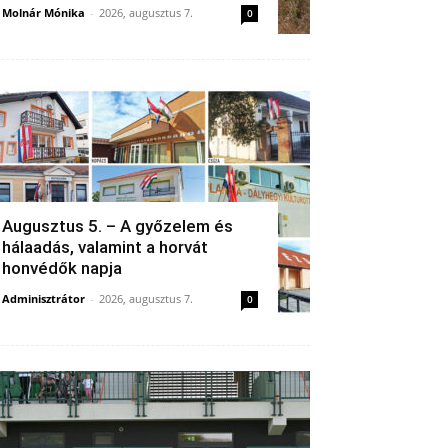
Molnár Mónika
-
2026, augusztus 7.
0
Augusztus 5. – A győzelem és
hálaadás, valamint a horvát
honvédők napja
Adminisztrátor
-
2026, augusztus 7.
0