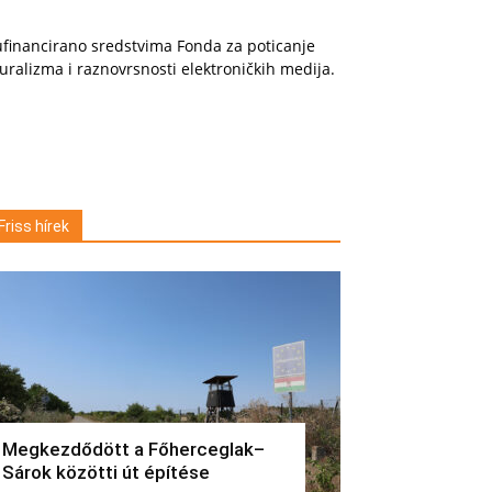
financirano sredstvima Fonda za poticanje
uralizma i raznovrsnosti elektroničkih medija.
Friss hírek
Megkezdődött a Főherceglak–
Sárok közötti út építése