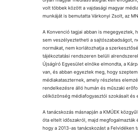
volt többek között a vajdasági magyar médi
munkáját is bemutatta Várkonyi Zsolt, az MN
A Konvenció tagjai abban is megegyeztek, 
sem veszélyeztetheti a sajtószabadságot, nem
normákat, nem korlátozhatja a szerkesztős
tájékoztatási rendszeren belüli alrendszere
Újságíró Egyesület elnöke elmondta, a Kár
van, és abban egyeztek meg, hogy szeptembe
médiakataszternek, amely részletes elemzé
rendelkezésre álló humán és műszaki erőfor
célközönség médiafogyasztói szokásait és e
A tanácskozás másnapján a KMÚEK közgyűlés
óta eltelt időszakról, majd megfogalmazták é
hogy a 2013-as tanácskozást a Felvidéken t