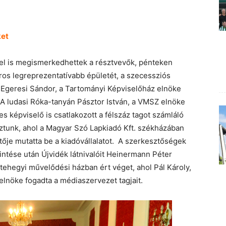
ket
el is megismerkedhettek a résztvevők, pénteken
ros legreprezentatívabb épületét, a szecessziós
. Egeresi Sándor, a Tartományi Képviselőház elnöke
A ludasi Róka-tanyán Pásztor István, a VMSZ elnöke
es képviselő is csatlakozott a félszáz tagot számláló
ztunk, ahol a Magyar Szó Lapkiadó Kft. székházában
tője mutatta be a kiadóvállalatot. A szerkesztőségek
tése után Újvidék látnivalóit Heinermann Péter
ehegyi művelődési házban ért véget, ahol Pál Károly,
lnöke fogadta a médiaszervezet tagjait.