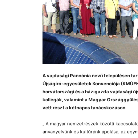
A vajdasági Pannónia nevű településen tar
Újságíró-egyesületek Konvenciója (KMÚEK). 
horvátországi és a házigazda vajdasági újs
kollégák, valamint a Magyar Országgyűlé
vett részt a kétnapos tanácskozáson.
„ A magyar nemzetrészek közötti kapcsolato
anyanyelvünk és kultúránk ápolása, az egym