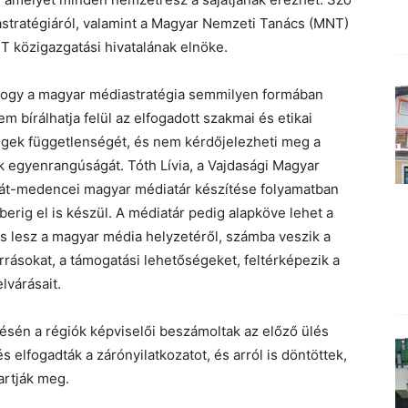
astratégiáról, valamint a Magyar Nemzeti Tanács (MNT)
T közigazgatási hivatalának elnöke.
hogy a magyar médiastratégia semmilyen formában
 bírálhatja felül az elfogadott szakmai és etikai
égek függetlenségét, és nem kérdőjelezheti meg a
k egyenrangúságát. Tóth Lívia, a Vajdasági Magyar
pát-medencei magyar médiatár készítése folyamatban
rig el is készül. A médiatár pedig alapköve lehet a
s lesz a magyar média helyzetéről, számba veszik a
rásokat, a támogatási lehetőségeket, feltérképezik a
lvárásait.
én a régiók képviselői beszámoltak az előző ülés
s elfogadták a zárónyilatkozatot, és arról is döntöttek,
artják meg.