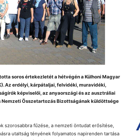
totta soros értekezletét a hétvégén a Külhoni Magyar
Az erdélyi, kárpátaljai, felvidéki, muravidéki,
ágírók képviselői, az anyaországi és az ausztráliai
s Nemzeti Összetartozás Bizottságának küldöttsége
k szorosabbra fűzése, a nemzeti öntudat erősítése,
ásra utaltság tényének folyamatos napirenden tartása