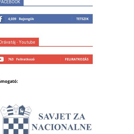
FACEBOOK
4,039
Rajongók
TETSZIK
Drávatáj - Youtube
763
Feliratkozó
FELIRATKOZÁS
ámogató: