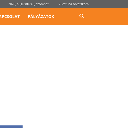
2026, augusztus 8, szombat
Vijesti na hrvatskom
APCSOLAT
PÁLYÁZATOK