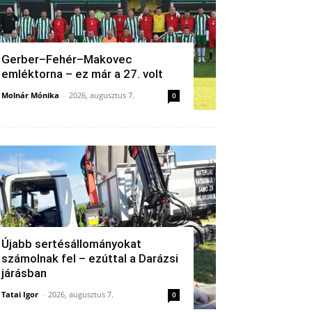
Gerber–Fehér–Makovec
emléktorna – ez már a 27. volt
Molnár Mónika
-
2026, augusztus 7.
0
Újabb sertésállományokat
számolnak fel – ezúttal a Darázsi
járásban
Tatai Igor
-
2026, augusztus 7.
0