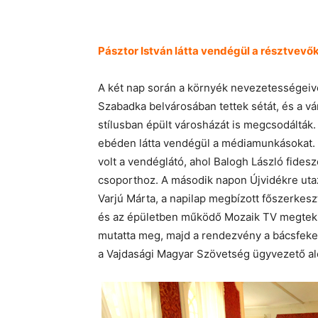
Pásztor István látta vendégül a résztvevő
A két nap során a környék nevezetességeiv
Szabadka belvárosában tettek sétát, és a vá
stílusban épült városházát is megcsodálták
ebéden látta vendégül a médiamunkásokat. 
volt a vendéglátó, ahol Balogh László fidesz
csoporthoz. A második napon Újvidékre uta
Varjú Márta, a napilap megbízott főszerkesz
és az épületben működő Mozaik TV megtekin
mutatta meg, majd a rendezvény a bácsfeket
a Vajdasági Magyar Szövetség ügyvezető ale