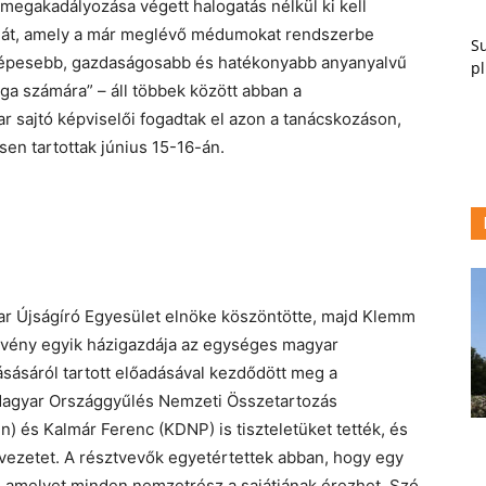
megakadályozása végett halogatás nélkül ki kell
iát, amely a már meglévő médumokat rendszerbe
Su
etképesebb, gazdaságosabb és hatékonyabb anyanyalvű
pl
ga számára” – áll többek között abban a
r sajtó képviselői fogadtak el azon a tanácskozáson,
en tartottak június 15-16-án.
yar Újságíró Egyesület elnöke köszöntötte, majd Klemm
zvény egyik házigazdája az egységes magyar
sásáról tartott előadásával kezdődött meg a
a Magyar Országgyűlés Nemzeti Összetartozás
len) és Kalmár Ferenc (KDNP) is tiszteletüket tették, és
rvezetet. A résztvevők egyetértettek abban, hogy egy
i, amelyet minden nemzetrész a sajátjának érezhet. Szó