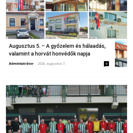
Augusztus 5. – A győzelem és hálaadás,
valamint a horvát honvédők napja
Adminisztrátor
-
2026, augusztus 7.
0