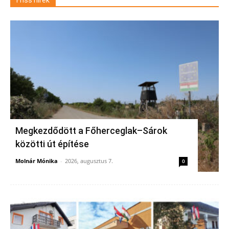
Friss hírek
Megkezdődött a Főherceglak–Sárok
közötti út építése
Molnár Mónika
-
2026, augusztus 7.
0