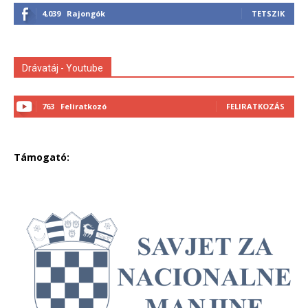
4,039
Rajongók
TETSZIK
Drávatáj - Youtube
763
Feliratkozó
FELIRATKOZÁS
Támogató: