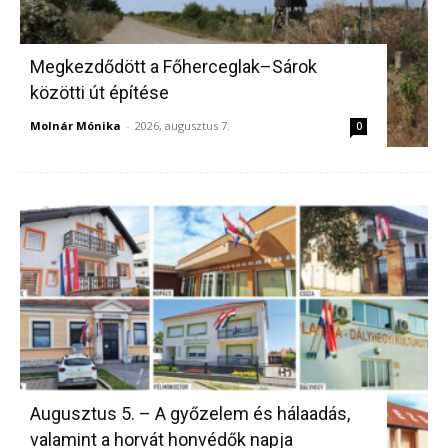
Megkezdődött a Főherceglak–Sárok
közötti út építése
Molnár Mónika
-
2026, augusztus 7.
0
Augusztus 5. – A győzelem és hálaadás,
valamint a horvát honvédők napja