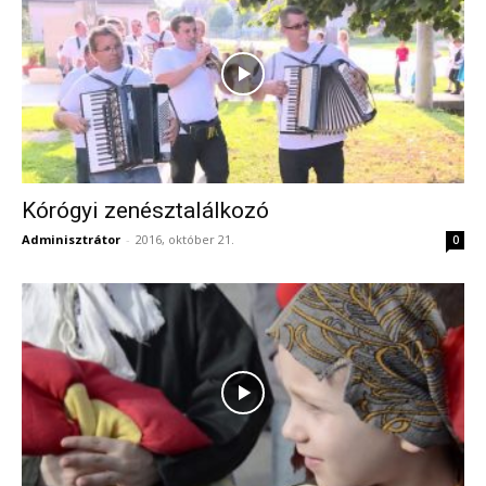
Kórógyi zenésztalálkozó
Adminisztrátor
-
2016, október 21.
0