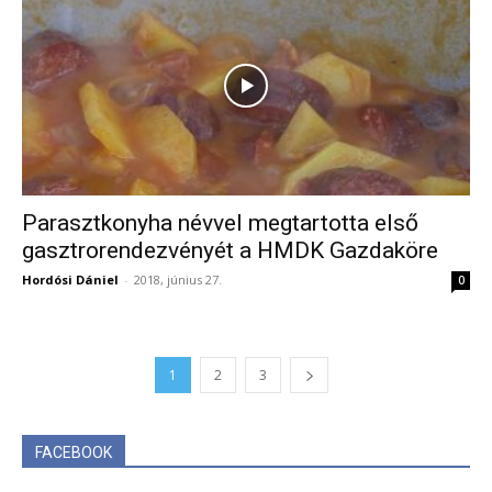
Parasztkonyha névvel megtartotta első
gasztrorendezvényét a HMDK Gazdaköre
Hordósi Dániel
-
2018, június 27.
0
1
2
3
FACEBOOK