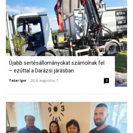
Újabb sertésállományokat számolnak fel
– ezúttal a Darázsi járásban
Tatai Igor
-
2026, augusztus 7.
0