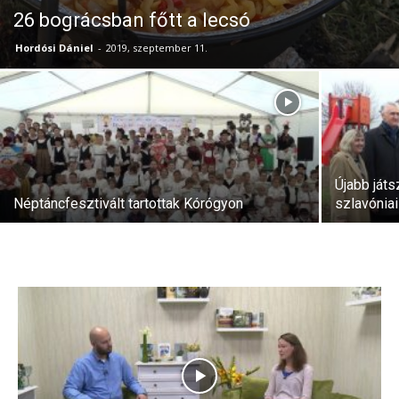
26 bográcsban főtt a lecsó
Hordósi Dániel
-
2019, szeptember 11.
Újabb játs
Néptáncfesztivált tartottak Kórógyon
szlavónia